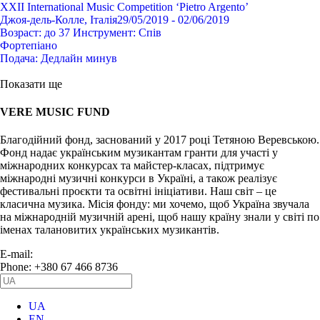
XXII International Music Competition ‘Pietro Argento’
Джоя-дель-Колле, Італія
29/05/2019 - 02/06/2019
Возраст:
до 37
Инструмент:
Спів
Фортепіано
Подача:
Дедлайн минув
Показати ще
VERE MUSIC FUND
Благодійний фонд, заснований у 2017 році Тетяною Веревською.
Фонд надає українським музикантам гранти для участі у
міжнародних конкурсах та майстер-класах, підтримує
міжнародні музичні конкурси в Україні, а також реалізує
фестивальні проєкти та освітні ініціативи. Наш світ – це
класична музика. Місія фонду: ми хочемо, щоб Україна звучала
на міжнародній музичній арені, щоб нашу країну знали у світі по
іменах талановитих українських музикантів.
E-mail:
info@vere.fund
Phone: +380 67 466 8736
UA
EN