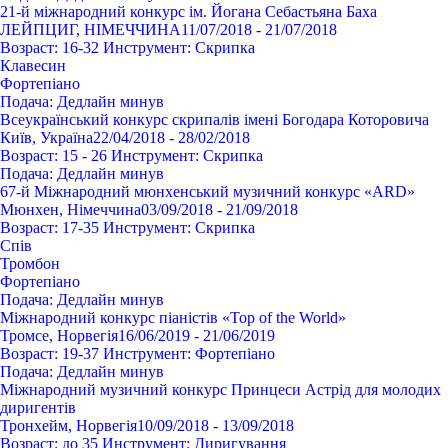
21-й міжнародний конкурс ім. Йогана Себастьяна Баха
ЛЕЙПЦИГ, НІМЕЧЧИНА
11/07/2018 - 21/07/2018
Возраст:
16-32
Инструмент:
Cкрипка
Клавесин
Фортепіано
Подача:
Дедлайн минув
Всеукраїнський конкурс скрипалів імені Богодара Которовича
Київ, Україна
22/04/2018 - 28/02/2018
Возраст:
15 - 26
Инструмент:
Cкрипка
Подача:
Дедлайн минув
67-й Міжнародний мюнхенський музичний конкурс «ARD»
Мюнхен, Німеччина
03/09/2018 - 21/09/2018
Возраст:
17-35
Инструмент:
Cкрипка
Спів
Тромбон
Фортепіано
Подача:
Дедлайн минув
Міжнародний конкурс піаністів «Top of the World»
Тромсе, Норвегія
16/06/2019 - 21/06/2019
Возраст:
19-37
Инструмент:
Фортепіано
Подача:
Дедлайн минув
Міжнародний музичний конкурс Принцеси Астрід для молодих
диригентів
Тронхейм, Норвегія
10/09/2018 - 13/09/2018
Возраст:
до 35
Инструмент:
Диригування