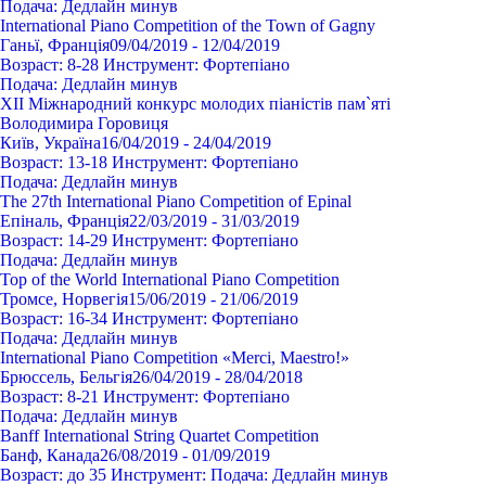
Подача:
Дедлайн минув
International Piano Competition of the Town of Gagny
Ганьї, Франція
09/04/2019 - 12/04/2019
Возраст:
8-28
Инструмент:
Фортепіано
Подача:
Дедлайн минув
XIІ Міжнародний конкурс молодих піаністів пам`яті
Володимира Горовиця
Київ, Україна
16/04/2019 - 24/04/2019
Возраст:
13-18
Инструмент:
Фортепіано
Подача:
Дедлайн минув
The 27th International Piano Competition of Epinal
Епіналь, Франція
22/03/2019 - 31/03/2019
Возраст:
14-29
Инструмент:
Фортепіано
Подача:
Дедлайн минув
Top of the World International Piano Competition
Тромсе, Норвегія
15/06/2019 - 21/06/2019
Возраст:
16-34
Инструмент:
Фортепіано
Подача:
Дедлайн минув
International Piano Competition «Merci, Maestro!»
Брюссель, Бельгія
26/04/2019 - 28/04/2018
Возраст:
8-21
Инструмент:
Фортепіано
Подача:
Дедлайн минув
Banff International String Quartet Competition
Банф, Канада
26/08/2019 - 01/09/2019
Возраст:
до 35
Инструмент:
Подача:
Дедлайн минув