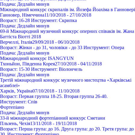
Подача:
Дедлайн минув
Міжнародний конкурс скрипалів ім. Йозефа Йоахіма в Ганновері
Ганновер, Німеччина
11/10/2018 - 27/10/2018
Возраст:
16-28
Инструмент:
Cкрипка
Подача:
Дедлайн минув
69-й Міжнародний музичний конкурс оперних співаків ім. Жана
Баттіста Віотті 2018
Верчеллі, Італія
29/09/2018 - 06/10/2018
Возраст:
Жінки - до 31, чоловіки - до 33
Инструмент:
Опера
Подача:
Дедлайн минув
Міжнародний конкурс ISANGYUN
Тхоньйон, Південна Корея
27/10/2018 - 04/11/2018
Возраст:
15-30
Инструмент:
Віолончель
Подача:
Дедлайн минув
Третій міжнародний конкурс музичного мистецтва «Харківські
асамблеї»
Харків, Україна
07/10/2018 - 11/10/2018
Возраст:
Первая группа 18-25. Вторая группа 26-40.
Инструмент:
Спів
Фортепіано
Подача:
Дедлайн минув
33-й міжнародний фортепіанний конкурс Сметани
Пльзень, Чехія
13/11/2018 - 19/11/2018
Возраст:
Перша група: до 16. Друга група: до 20. Третя група: до
30.
Инструмент:
Фортепіано