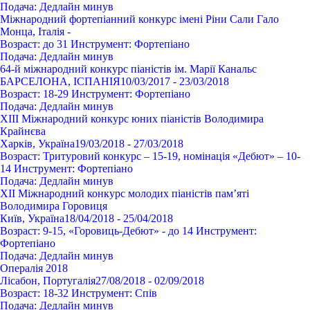
Подача:
Дедлайн минув
Міжнародний фортепіанний конкурс імені Ріни Сали Гало
Монца, Італія
-
Возраст:
до 31
Инструмент:
Фортепіано
Подача:
Дедлайн минув
64-й міжнародний конкурс піаністів ім. Марії Канальс
БАРСЕЛОНА, ІСПАНІЯ
10/03/2017 - 23/03/2018
Возраст:
18-29
Инструмент:
Фортепіано
Подача:
Дедлайн минув
ХIII Міжнародний конкурс юних піаністів Володимира
Крайнєва
Харків, Україна
19/03/2018 - 27/03/2018
Возраст:
Тритуровий конкурс – 15-19, номінація «Дебют» – 10-
14
Инструмент:
Фортепіано
Подача:
Дедлайн минув
XII Міжнародний конкурс молодих піаністів пам’яті
Володимира Горовиця
Київ, Україна
18/04/2018 - 25/04/2018
Возраст:
9-15, «Горовиць-Дебют» - до 14
Инструмент:
Фортепіано
Подача:
Дедлайн минув
Опералія 2018
Лісабон, Португалія
27/08/2018 - 02/09/2018
Возраст:
18-32
Инструмент:
Спів
Подача:
Дедлайн минув