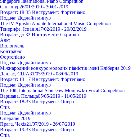
Singapore International Piano Competition
Сінгапур
26/01/2019 - 30/01/2019
Возраст:
18-35
Инструмент:
Фортепіано
Подача:
Дедлайн минув
The IV Agustín Aponte International Music Competition
Тенерифе, Іспанія
17/02/2019 - 20/02/2019
Возраст:
до 32
Инструмент:
Cкрипка
Альт
Віолончель
Контрабас
Фортепіано
Подача:
Дедлайн минув
Міжнародний конкурс молодих піаністів імені Кліберна 2019
Даллас, США
31/05/2019 - 08/06/2019
Возраст:
13-17
Инструмент:
Фортепіано
Подача:
Дедлайн минув
The 10th International Stanisław Moniuszko Vocal Competition
Варшава, Польща
05/05/2019 - 11/05/2019
Возраст:
18-33
Инструмент:
Опера
Спів
Подача:
Дедлайн минув
Опералія 2019
Прага, Чехія
21/07/2019 - 26/07/2019
Возраст:
19-33
Инструмент:
Опера
Спів