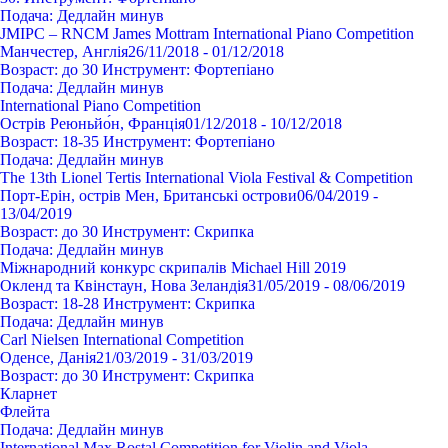
Подача:
Дедлайн минув
JMIPC – RNCM James Mottram International Piano Competition
Манчестер, Англія
26/11/2018 - 01/12/2018
Возраст:
до 30
Инструмент:
Фортепіано
Подача:
Дедлайн минув
International Piano Competition
Острів Реюньйо́н, Франція
01/12/2018 - 10/12/2018
Возраст:
18-35
Инструмент:
Фортепіано
Подача:
Дедлайн минув
The 13th Lionel Tertis International Viola Festival & Competition
Порт-Ерін, острів Мен, Британські острови
06/04/2019 -
13/04/2019
Возраст:
до 30
Инструмент:
Cкрипка
Подача:
Дедлайн минув
Міжнародний конкурс скрипалів Michael Hill 2019
Окленд та Квінстаун, Нова Зеландія
31/05/2019 - 08/06/2019
Возраст:
18-28
Инструмент:
Cкрипка
Подача:
Дедлайн минув
Carl Nielsen International Competition
Оденсе, Данія
21/03/2019 - 31/03/2019
Возраст:
до 30
Инструмент:
Cкрипка
Кларнет
Флейта
Подача:
Дедлайн минув
International Max Rostal Competition for Violin and Viola