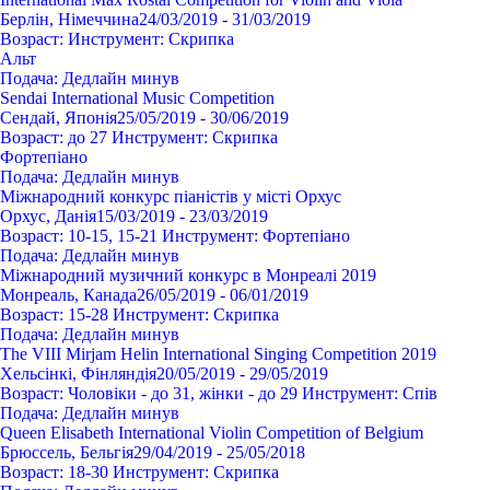
Берлін, Німеччина
24/03/2019 - 31/03/2019
Возраст:
Инструмент:
Cкрипка
Альт
Подача:
Дедлайн минув
Sendai International Music Competition
Сендай, Японія
25/05/2019 - 30/06/2019
Возраст:
до 27
Инструмент:
Cкрипка
Фортепіано
Подача:
Дедлайн минув
Міжнародний конкурс піаністів у місті Орхус
Орхус, Данія
15/03/2019 - 23/03/2019
Возраст:
10-15, 15-21
Инструмент:
Фортепіано
Подача:
Дедлайн минув
Міжнародний музичний конкурс в Монреалі 2019
Монреаль, Канада
26/05/2019 - 06/01/2019
Возраст:
15-28
Инструмент:
Cкрипка
Подача:
Дедлайн минув
The VIII Mirjam Helin International Singing Competition 2019
Хельсінкі, Фінляндія
20/05/2019 - 29/05/2019
Возраст:
Чоловіки - до 31, жінки - до 29
Инструмент:
Спів
Подача:
Дедлайн минув
Queen Elisabeth International Violin Competition of Belgium
Брюссель, Бельгія
29/04/2019 - 25/05/2018
Возраст:
18-30
Инструмент:
Cкрипка