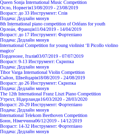
Queen Sonja International Music Competition
Осло, Норвегія
13/08/2019 - 23/08/2019
Возраст:
до 33
Инструмент:
Спів
Подача:
Дедлайн минув
8th International piano competition of Orléans for youth
Орлеа́н, Франція
11/04/2019 - 14/04/2019
Возраст:
до 17
Инструмент:
Фортепіано
Подача:
Дедлайн минув
International Competition for young violinist ‘Il Picollo violino
magico’
Порденоне, Італія
03/07/2019 - 07/07/2019
Возраст:
9-13
Инструмент:
Cкрипка
Подача:
Дедлайн минув
Tibor Varga International Violin Competition
Сьйон, Швейцарія
18/08/2019 - 24/08/2019
Возраст:
до 26
Инструмент:
Cкрипка
Подача:
Дедлайн минув
The 12th International Franz Liszt Piano Competition
Утрехт, Нідерланди
16/03/2020 - 28/03/2020
Возраст:
20-29
Инструмент:
Фортепіано
Подача:
Дедлайн минув
International Telekom Beethoven Competition
Бонн, Німеччина
06/12/2019 - 14/12/2019
Возраст:
14-32
Инструмент:
Фортепіано
Подача:
Дедлайн минув