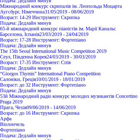
Подача:
Дедлайн минув
Міжнародний конкурс скрипалів ім. Леопольда Моцарта
Аугсбург, Німеччина
31/05/2019 - 08/06/2019
Возраст:
14-29
Инструмент:
Cкрипка
Подача:
Дедлайн минув
65-й міжнародний конкурс піаністів ім. Марії Канальс
Барселона, Іспанія
23/03/2019 - 24/04/2019
Возраст:
17-28
Инструмент:
Фортепіано
Подача:
Дедлайн минув
The 15th Seoul International Music Competition 2019
Сеул, Південна Корея
24/03/2019 - 30/03/2019
Возраст:
17-35
Инструмент:
Спів
Подача:
Дедлайн минув
“Giorgos Thymis” International Piano Competition
Салоніки, Греція
10/01/2019 - 18/01/2019
Возраст:
до 32
Инструмент:
Фортепіано
Подача:
Дедлайн минув
53й Міжнародний радіо конкурс молодих музикантів Concertino
Praga 2019
Прага, Чехія
09/06/2019 - 14/06/2019
Возраст:
до 16
Инструмент:
Cкрипка
Арфа
Віолончель
Фортепіано
Подача:
Дедлайн минув