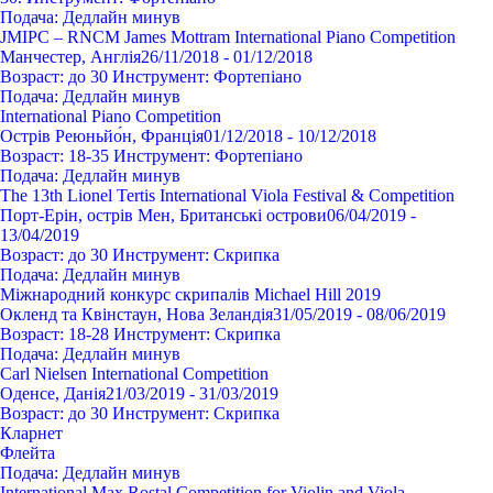
Подача:
Дедлайн минув
JMIPC – RNCM James Mottram International Piano Competition
Манчестер, Англія
26/11/2018 - 01/12/2018
Возраст:
до 30
Инструмент:
Фортепіано
Подача:
Дедлайн минув
International Piano Competition
Острів Реюньйо́н, Франція
01/12/2018 - 10/12/2018
Возраст:
18-35
Инструмент:
Фортепіано
Подача:
Дедлайн минув
The 13th Lionel Tertis International Viola Festival & Competition
Порт-Ерін, острів Мен, Британські острови
06/04/2019 -
13/04/2019
Возраст:
до 30
Инструмент:
Cкрипка
Подача:
Дедлайн минув
Міжнародний конкурс скрипалів Michael Hill 2019
Окленд та Квінстаун, Нова Зеландія
31/05/2019 - 08/06/2019
Возраст:
18-28
Инструмент:
Cкрипка
Подача:
Дедлайн минув
Carl Nielsen International Competition
Оденсе, Данія
21/03/2019 - 31/03/2019
Возраст:
до 30
Инструмент:
Cкрипка
Кларнет
Флейта
Подача:
Дедлайн минув
International Max Rostal Competition for Violin and Viola