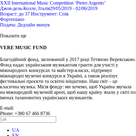
XXII International Music Competition ‘Pietro Argento’
Джоя-дель-Колле, Італія
29/05/2019 - 02/06/2019
Возраст:
до 37
Инструмент:
Спів
Фортепіано
Подача:
Дедлайн минув
Показати ще
VERE MUSIC FUND
Благодійний фонд, заснований у 2017 році Тетяною Веревською.
Фонд надає українським музикантам гранти для участі у
міжнародних конкурсах та майстер-класах, підтримує
міжнародні музичні конкурси в Україні, а також реалізує
фестивальні проєкти та освітні ініціативи. Наш світ – це
класична музика. Місія фонду: ми хочемо, щоб Україна звучала
на міжнародній музичній арені, щоб нашу країну знали у світі по
іменах талановитих українських музикантів.
E-mail:
info@vere.fund
Phone: +380 67 466 8736
UA
EN