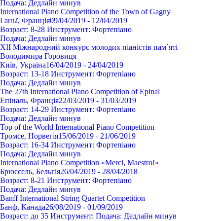
Подача:
Дедлайн минув
International Piano Competition of the Town of Gagny
Ганьї, Франція
09/04/2019 - 12/04/2019
Возраст:
8-28
Инструмент:
Фортепіано
Подача:
Дедлайн минув
XIІ Міжнародний конкурс молодих піаністів пам`яті
Володимира Горовиця
Київ, Україна
16/04/2019 - 24/04/2019
Возраст:
13-18
Инструмент:
Фортепіано
Подача:
Дедлайн минув
The 27th International Piano Competition of Epinal
Епіналь, Франція
22/03/2019 - 31/03/2019
Возраст:
14-29
Инструмент:
Фортепіано
Подача:
Дедлайн минув
Top of the World International Piano Competition
Тромсе, Норвегія
15/06/2019 - 21/06/2019
Возраст:
16-34
Инструмент:
Фортепіано
Подача:
Дедлайн минув
International Piano Competition «Merci, Maestro!»
Брюссель, Бельгія
26/04/2019 - 28/04/2018
Возраст:
8-21
Инструмент:
Фортепіано
Подача:
Дедлайн минув
Banff International String Quartet Competition
Банф, Канада
26/08/2019 - 01/09/2019
Возраст:
до 35
Инструмент:
Подача:
Дедлайн минув