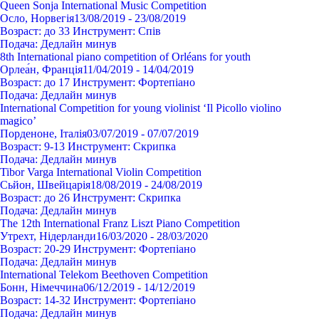
Queen Sonja International Music Competition
Осло, Норвегія
13/08/2019 - 23/08/2019
Возраст:
до 33
Инструмент:
Спів
Подача:
Дедлайн минув
8th International piano competition of Orléans for youth
Орлеа́н, Франція
11/04/2019 - 14/04/2019
Возраст:
до 17
Инструмент:
Фортепіано
Подача:
Дедлайн минув
International Competition for young violinist ‘Il Picollo violino
magico’
Порденоне, Італія
03/07/2019 - 07/07/2019
Возраст:
9-13
Инструмент:
Cкрипка
Подача:
Дедлайн минув
Tibor Varga International Violin Competition
Сьйон, Швейцарія
18/08/2019 - 24/08/2019
Возраст:
до 26
Инструмент:
Cкрипка
Подача:
Дедлайн минув
The 12th International Franz Liszt Piano Competition
Утрехт, Нідерланди
16/03/2020 - 28/03/2020
Возраст:
20-29
Инструмент:
Фортепіано
Подача:
Дедлайн минув
International Telekom Beethoven Competition
Бонн, Німеччина
06/12/2019 - 14/12/2019
Возраст:
14-32
Инструмент:
Фортепіано
Подача:
Дедлайн минув