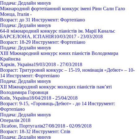
Подача:
Дедлайн минув
Міжнародний фортепіанний конкурс імені Ріни Сали Гало
Монца, Італія
-
Возраст:
до 31
Инструмент:
Фортепіано
Подача:
Дедлайн минув
64-й міжнародний конкурс піаністів ім. Марії Канальс
БАРСЕЛОНА, ІСПАНІЯ
10/03/2017 - 23/03/2018
Возраст:
18-29
Инструмент:
Фортепіано
Подача:
Дедлайн минув
ХIII Міжнародний конкурс юних піаністів Володимира
Крайнєва
Харків, Україна
19/03/2018 - 27/03/2018
Возраст:
Тритуровий конкурс – 15-19, номінація «Дебют» – 10-
14
Инструмент:
Фортепіано
Подача:
Дедлайн минув
XII Міжнародний конкурс молодих піаністів пам’яті
Володимира Горовиця
Київ, Україна
18/04/2018 - 25/04/2018
Возраст:
9-15, «Горовиць-Дебют» - до 14
Инструмент:
Фортепіано
Подача:
Дедлайн минув
Опералія 2018
Лісабон, Португалія
27/08/2018 - 02/09/2018
Возраст:
18-32
Инструмент:
Спів
Подача:
Дедлайн минув