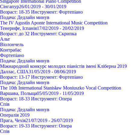
Singapore International Piano Competition
Сінгапур
26/01/2019 - 30/01/2019
Возраст:
18-35
Инструмент:
Фортепіано
Подача:
Дедлайн минув
The IV Agustín Aponte International Music Competition
Тенерифе, Іспанія
17/02/2019 - 20/02/2019
Возраст:
до 32
Инструмент:
Cкрипка
Альт
Віолончель
Контрабас
Фортепіано
Подача:
Дедлайн минув
Міжнародний конкурс молодих піаністів імені Кліберна 2019
Даллас, США
31/05/2019 - 08/06/2019
Возраст:
13-17
Инструмент:
Фортепіано
Подача:
Дедлайн минув
The 10th International Stanisław Moniuszko Vocal Competition
Варшава, Польща
05/05/2019 - 11/05/2019
Возраст:
18-33
Инструмент:
Опера
Спів
Подача:
Дедлайн минув
Опералія 2019
Прага, Чехія
21/07/2019 - 26/07/2019
Возраст:
19-33
Инструмент:
Опера
Спів