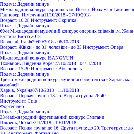
Подача:
Дедлайн минув
Міжнародний конкурс скрипалів ім. Йозефа Йоахіма в Ганновері
Ганновер, Німеччина
11/10/2018 - 27/10/2018
Возраст:
16-28
Инструмент:
Cкрипка
Подача:
Дедлайн минув
69-й Міжнародний музичний конкурс оперних співаків ім. Жана
Баттіста Віотті 2018
Верчеллі, Італія
29/09/2018 - 06/10/2018
Возраст:
Жінки - до 31, чоловіки - до 33
Инструмент:
Опера
Подача:
Дедлайн минув
Міжнародний конкурс ISANGYUN
Тхоньйон, Південна Корея
27/10/2018 - 04/11/2018
Возраст:
15-30
Инструмент:
Віолончель
Подача:
Дедлайн минув
Третій міжнародний конкурс музичного мистецтва «Харківські
асамблеї»
Харків, Україна
07/10/2018 - 11/10/2018
Возраст:
Первая группа 18-25. Вторая группа 26-40.
Инструмент:
Спів
Фортепіано
Подача:
Дедлайн минув
33-й міжнародний фортепіанний конкурс Сметани
Пльзень, Чехія
13/11/2018 - 19/11/2018
Возраст:
Перша група: до 16. Друга група: до 20. Третя група: до
30.
Инструмент:
Фортепіано