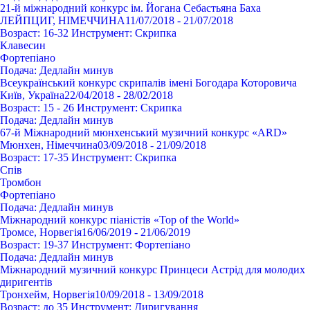
21-й міжнародний конкурс ім. Йогана Себастьяна Баха
ЛЕЙПЦИГ, НІМЕЧЧИНА
11/07/2018 - 21/07/2018
Возраст:
16-32
Инструмент:
Cкрипка
Клавесин
Фортепіано
Подача:
Дедлайн минув
Всеукраїнський конкурс скрипалів імені Богодара Которовича
Київ, Україна
22/04/2018 - 28/02/2018
Возраст:
15 - 26
Инструмент:
Cкрипка
Подача:
Дедлайн минув
67-й Міжнародний мюнхенський музичний конкурс «ARD»
Мюнхен, Німеччина
03/09/2018 - 21/09/2018
Возраст:
17-35
Инструмент:
Cкрипка
Спів
Тромбон
Фортепіано
Подача:
Дедлайн минув
Міжнародний конкурс піаністів «Top of the World»
Тромсе, Норвегія
16/06/2019 - 21/06/2019
Возраст:
19-37
Инструмент:
Фортепіано
Подача:
Дедлайн минув
Міжнародний музичний конкурс Принцеси Астрід для молодих
диригентів
Тронхейм, Норвегія
10/09/2018 - 13/09/2018
Возраст:
до 35
Инструмент:
Диригування