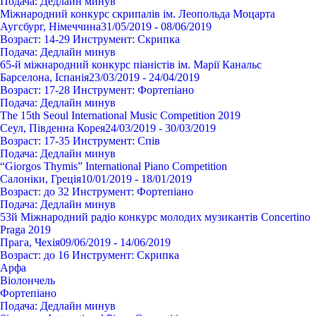
Подача:
Дедлайн минув
Міжнародний конкурс скрипалів ім. Леопольда Моцарта
Аугсбург, Німеччина
31/05/2019 - 08/06/2019
Возраст:
14-29
Инструмент:
Cкрипка
Подача:
Дедлайн минув
65-й міжнародний конкурс піаністів ім. Марії Канальс
Барселона, Іспанія
23/03/2019 - 24/04/2019
Возраст:
17-28
Инструмент:
Фортепіано
Подача:
Дедлайн минув
The 15th Seoul International Music Competition 2019
Сеул, Південна Корея
24/03/2019 - 30/03/2019
Возраст:
17-35
Инструмент:
Спів
Подача:
Дедлайн минув
“Giorgos Thymis” International Piano Competition
Салоніки, Греція
10/01/2019 - 18/01/2019
Возраст:
до 32
Инструмент:
Фортепіано
Подача:
Дедлайн минув
53й Міжнародний радіо конкурс молодих музикантів Concertino
Praga 2019
Прага, Чехія
09/06/2019 - 14/06/2019
Возраст:
до 16
Инструмент:
Cкрипка
Арфа
Віолончель
Фортепіано
Подача:
Дедлайн минув