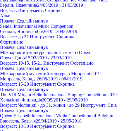
Берлін, Німеччина
24/03/2019 - 31/03/2019
Возраст:
Инструмент:
Cкрипка
Альт
Подача:
Дедлайн минув
Sendai International Music Competition
Сендай, Японія
25/05/2019 - 30/06/2019
Возраст:
до 27
Инструмент:
Cкрипка
Фортепіано
Подача:
Дедлайн минув
Міжнародний конкурс піаністів у місті Орхус
Орхус, Данія
15/03/2019 - 23/03/2019
Возраст:
10-15, 15-21
Инструмент:
Фортепіано
Подача:
Дедлайн минув
Міжнародний музичний конкурс в Монреалі 2019
Монреаль, Канада
26/05/2019 - 06/01/2019
Возраст:
15-28
Инструмент:
Cкрипка
Подача:
Дедлайн минув
The VIII Mirjam Helin International Singing Competition 2019
Хельсінкі, Фінляндія
20/05/2019 - 29/05/2019
Возраст:
Чоловіки - до 31, жінки - до 29
Инструмент:
Спів
Подача:
Дедлайн минув
Queen Elisabeth International Violin Competition of Belgium
Брюссель, Бельгія
29/04/2019 - 25/05/2018
Возраст:
18-30
Инструмент:
Cкрипка