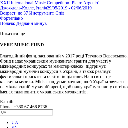
XXII International Music Competition ‘Pietro Argento’
Джоя-дель-Колле, Італія
29/05/2019 - 02/06/2019
Возраст:
до 37
Инструмент:
Спів
Фортепіано
Подача:
Дедлайн минув
Показати ще
VERE MUSIC FUND
Благодійний фонд, заснований у 2017 році Тетяною Веревською.
Фонд надає українським музикантам гранти для участі у
міжнародних конкурсах та майстер-класах, підтримує
міжнародні музичні конкурси в Україні, а також реалізує
фестивальні проєкти та освітні ініціативи. Наш світ – це
класична музика. Місія фонду: ми хочемо, щоб Україна звучала
на міжнародній музичній арені, щоб нашу країну знали у світі по
іменах талановитих українських музикантів.
E-mail:
info@vere.fund
Phone: +380 67 466 8736
UA
EN