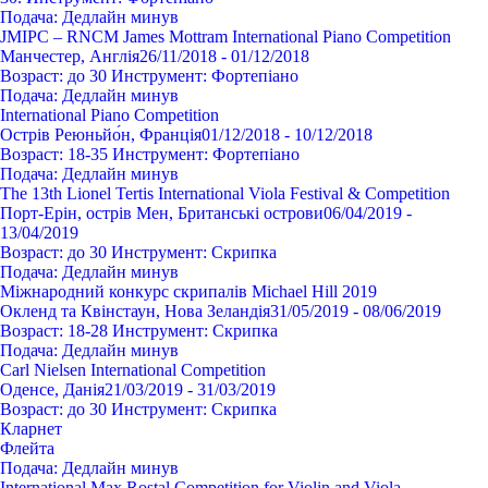
Подача:
Дедлайн минув
JMIPC – RNCM James Mottram International Piano Competition
Манчестер, Англія
26/11/2018 - 01/12/2018
Возраст:
до 30
Инструмент:
Фортепіано
Подача:
Дедлайн минув
International Piano Competition
Острів Реюньйо́н, Франція
01/12/2018 - 10/12/2018
Возраст:
18-35
Инструмент:
Фортепіано
Подача:
Дедлайн минув
The 13th Lionel Tertis International Viola Festival & Competition
Порт-Ерін, острів Мен, Британські острови
06/04/2019 -
13/04/2019
Возраст:
до 30
Инструмент:
Cкрипка
Подача:
Дедлайн минув
Міжнародний конкурс скрипалів Michael Hill 2019
Окленд та Квінстаун, Нова Зеландія
31/05/2019 - 08/06/2019
Возраст:
18-28
Инструмент:
Cкрипка
Подача:
Дедлайн минув
Carl Nielsen International Competition
Оденсе, Данія
21/03/2019 - 31/03/2019
Возраст:
до 30
Инструмент:
Cкрипка
Кларнет
Флейта
Подача:
Дедлайн минув
International Max Rostal Competition for Violin and Viola