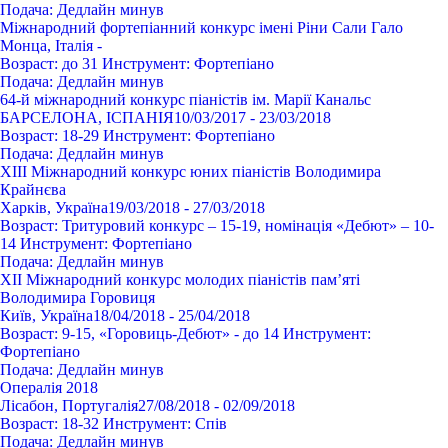
Подача:
Дедлайн минув
Міжнародний фортепіанний конкурс імені Ріни Сали Гало
Монца, Італія
-
Возраст:
до 31
Инструмент:
Фортепіано
Подача:
Дедлайн минув
64-й міжнародний конкурс піаністів ім. Марії Канальс
БАРСЕЛОНА, ІСПАНІЯ
10/03/2017 - 23/03/2018
Возраст:
18-29
Инструмент:
Фортепіано
Подача:
Дедлайн минув
ХIII Міжнародний конкурс юних піаністів Володимира
Крайнєва
Харків, Україна
19/03/2018 - 27/03/2018
Возраст:
Тритуровий конкурс – 15-19, номінація «Дебют» – 10-
14
Инструмент:
Фортепіано
Подача:
Дедлайн минув
XII Міжнародний конкурс молодих піаністів пам’яті
Володимира Горовиця
Київ, Україна
18/04/2018 - 25/04/2018
Возраст:
9-15, «Горовиць-Дебют» - до 14
Инструмент:
Фортепіано
Подача:
Дедлайн минув
Опералія 2018
Лісабон, Португалія
27/08/2018 - 02/09/2018
Возраст:
18-32
Инструмент:
Спів
Подача:
Дедлайн минув