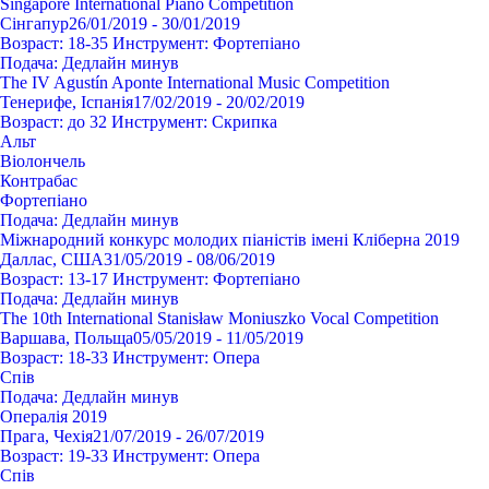
Singapore International Piano Competition
Сінгапур
26/01/2019 - 30/01/2019
Возраст:
18-35
Инструмент:
Фортепіано
Подача:
Дедлайн минув
The IV Agustín Aponte International Music Competition
Тенерифе, Іспанія
17/02/2019 - 20/02/2019
Возраст:
до 32
Инструмент:
Cкрипка
Альт
Віолончель
Контрабас
Фортепіано
Подача:
Дедлайн минув
Міжнародний конкурс молодих піаністів імені Кліберна 2019
Даллас, США
31/05/2019 - 08/06/2019
Возраст:
13-17
Инструмент:
Фортепіано
Подача:
Дедлайн минув
The 10th International Stanisław Moniuszko Vocal Competition
Варшава, Польща
05/05/2019 - 11/05/2019
Возраст:
18-33
Инструмент:
Опера
Спів
Подача:
Дедлайн минув
Опералія 2019
Прага, Чехія
21/07/2019 - 26/07/2019
Возраст:
19-33
Инструмент:
Опера
Спів