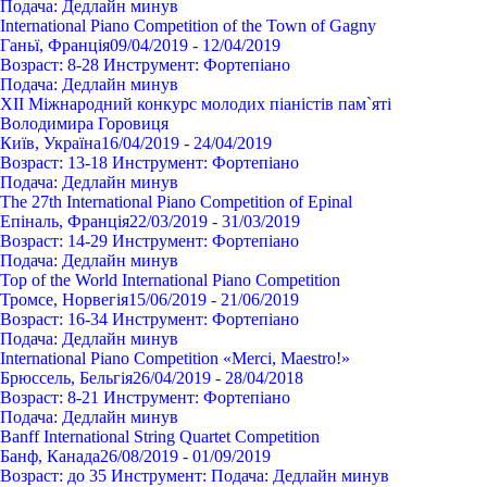
Подача:
Дедлайн минув
International Piano Competition of the Town of Gagny
Ганьї, Франція
09/04/2019 - 12/04/2019
Возраст:
8-28
Инструмент:
Фортепіано
Подача:
Дедлайн минув
XIІ Міжнародний конкурс молодих піаністів пам`яті
Володимира Горовиця
Київ, Україна
16/04/2019 - 24/04/2019
Возраст:
13-18
Инструмент:
Фортепіано
Подача:
Дедлайн минув
The 27th International Piano Competition of Epinal
Епіналь, Франція
22/03/2019 - 31/03/2019
Возраст:
14-29
Инструмент:
Фортепіано
Подача:
Дедлайн минув
Top of the World International Piano Competition
Тромсе, Норвегія
15/06/2019 - 21/06/2019
Возраст:
16-34
Инструмент:
Фортепіано
Подача:
Дедлайн минув
International Piano Competition «Merci, Maestro!»
Брюссель, Бельгія
26/04/2019 - 28/04/2018
Возраст:
8-21
Инструмент:
Фортепіано
Подача:
Дедлайн минув
Banff International String Quartet Competition
Банф, Канада
26/08/2019 - 01/09/2019
Возраст:
до 35
Инструмент:
Подача:
Дедлайн минув