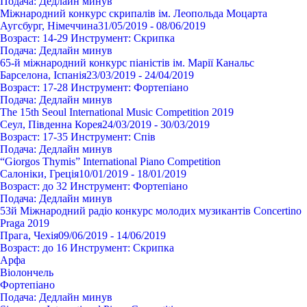
Подача:
Дедлайн минув
Міжнародний конкурс скрипалів ім. Леопольда Моцарта
Аугсбург, Німеччина
31/05/2019 - 08/06/2019
Возраст:
14-29
Инструмент:
Cкрипка
Подача:
Дедлайн минув
65-й міжнародний конкурс піаністів ім. Марії Канальс
Барселона, Іспанія
23/03/2019 - 24/04/2019
Возраст:
17-28
Инструмент:
Фортепіано
Подача:
Дедлайн минув
The 15th Seoul International Music Competition 2019
Сеул, Південна Корея
24/03/2019 - 30/03/2019
Возраст:
17-35
Инструмент:
Спів
Подача:
Дедлайн минув
“Giorgos Thymis” International Piano Competition
Салоніки, Греція
10/01/2019 - 18/01/2019
Возраст:
до 32
Инструмент:
Фортепіано
Подача:
Дедлайн минув
53й Міжнародний радіо конкурс молодих музикантів Concertino
Praga 2019
Прага, Чехія
09/06/2019 - 14/06/2019
Возраст:
до 16
Инструмент:
Cкрипка
Арфа
Віолончель
Фортепіано
Подача:
Дедлайн минув