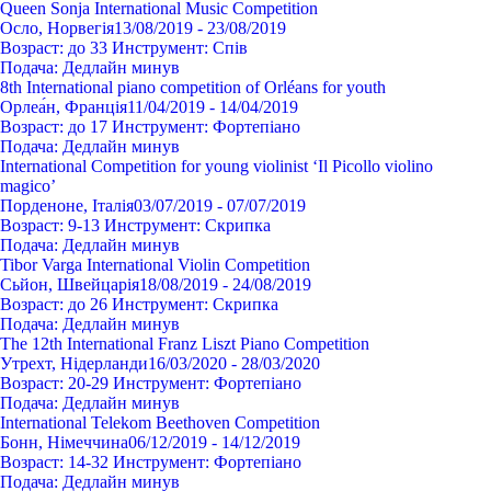
Queen Sonja International Music Competition
Осло, Норвегія
13/08/2019 - 23/08/2019
Возраст:
до 33
Инструмент:
Спів
Подача:
Дедлайн минув
8th International piano competition of Orléans for youth
Орлеа́н, Франція
11/04/2019 - 14/04/2019
Возраст:
до 17
Инструмент:
Фортепіано
Подача:
Дедлайн минув
International Competition for young violinist ‘Il Picollo violino
magico’
Порденоне, Італія
03/07/2019 - 07/07/2019
Возраст:
9-13
Инструмент:
Cкрипка
Подача:
Дедлайн минув
Tibor Varga International Violin Competition
Сьйон, Швейцарія
18/08/2019 - 24/08/2019
Возраст:
до 26
Инструмент:
Cкрипка
Подача:
Дедлайн минув
The 12th International Franz Liszt Piano Competition
Утрехт, Нідерланди
16/03/2020 - 28/03/2020
Возраст:
20-29
Инструмент:
Фортепіано
Подача:
Дедлайн минув
International Telekom Beethoven Competition
Бонн, Німеччина
06/12/2019 - 14/12/2019
Возраст:
14-32
Инструмент:
Фортепіано
Подача:
Дедлайн минув