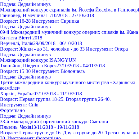
Подача:
Дедлайн минув
Міжнародний конкурс скрипалів ім. Йозефа Йоахіма в Ганновері
Ганновер, Німеччина
11/10/2018 - 27/10/2018
Возраст:
16-28
Инструмент:
Cкрипка
Подача:
Дедлайн минув
69-й Міжнародний музичний конкурс оперних співаків ім. Жана
Баттіста Віотті 2018
Верчеллі, Італія
29/09/2018 - 06/10/2018
Возраст:
Жінки - до 31, чоловіки - до 33
Инструмент:
Опера
Подача:
Дедлайн минув
Міжнародний конкурс ISANGYUN
Тхоньйон, Південна Корея
27/10/2018 - 04/11/2018
Возраст:
15-30
Инструмент:
Віолончель
Подача:
Дедлайн минув
Третій міжнародний конкурс музичного мистецтва «Харківські
асамблеї»
Харків, Україна
07/10/2018 - 11/10/2018
Возраст:
Первая группа 18-25. Вторая группа 26-40.
Инструмент:
Спів
Фортепіано
Подача:
Дедлайн минув
33-й міжнародний фортепіанний конкурс Сметани
Пльзень, Чехія
13/11/2018 - 19/11/2018
Возраст:
Перша група: до 16. Друга група: до 20. Третя група: до
30.
Инструмент:
Фортепіано