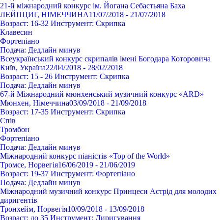
21-й міжнародний конкурс ім. Йогана Себастьяна Баха
ЛЕЙПЦИГ, НІМЕЧЧИНА
11/07/2018 - 21/07/2018
Возраст:
16-32
Инструмент:
Cкрипка
Клавесин
Фортепіано
Подача:
Дедлайн минув
Всеукраїнський конкурс скрипалів імені Богодара Которовича
Київ, Україна
22/04/2018 - 28/02/2018
Возраст:
15 - 26
Инструмент:
Cкрипка
Подача:
Дедлайн минув
67-й Міжнародний мюнхенський музичний конкурс «ARD»
Мюнхен, Німеччина
03/09/2018 - 21/09/2018
Возраст:
17-35
Инструмент:
Cкрипка
Спів
Тромбон
Фортепіано
Подача:
Дедлайн минув
Міжнародний конкурс піаністів «Top of the World»
Тромсе, Норвегія
16/06/2019 - 21/06/2019
Возраст:
19-37
Инструмент:
Фортепіано
Подача:
Дедлайн минув
Міжнародний музичний конкурс Принцеси Астрід для молодих
диригентів
Тронхейм, Норвегія
10/09/2018 - 13/09/2018
Возраст:
до 35
Инструмент:
Диригування