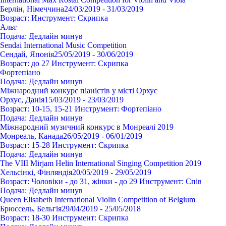
Берлін, Німеччина
24/03/2019 - 31/03/2019
Возраст:
Инструмент:
Cкрипка
Альт
Подача:
Дедлайн минув
Sendai International Music Competition
Сендай, Японія
25/05/2019 - 30/06/2019
Возраст:
до 27
Инструмент:
Cкрипка
Фортепіано
Подача:
Дедлайн минув
Міжнародний конкурс піаністів у місті Орхус
Орхус, Данія
15/03/2019 - 23/03/2019
Возраст:
10-15, 15-21
Инструмент:
Фортепіано
Подача:
Дедлайн минув
Міжнародний музичний конкурс в Монреалі 2019
Монреаль, Канада
26/05/2019 - 06/01/2019
Возраст:
15-28
Инструмент:
Cкрипка
Подача:
Дедлайн минув
The VIII Mirjam Helin International Singing Competition 2019
Хельсінкі, Фінляндія
20/05/2019 - 29/05/2019
Возраст:
Чоловіки - до 31, жінки - до 29
Инструмент:
Спів
Подача:
Дедлайн минув
Queen Elisabeth International Violin Competition of Belgium
Брюссель, Бельгія
29/04/2019 - 25/05/2018
Возраст:
18-30
Инструмент:
Cкрипка