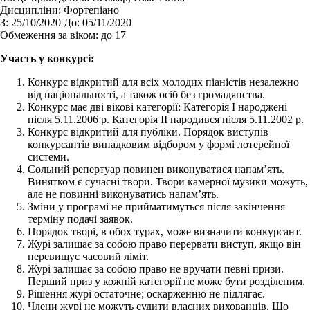
Дисципліни:
Фортепіано
З:
25/10/2020
До:
05/11/2020
Обмеження за віком:
до 17
Участь у конкурсі:
Конкурс відкритий для всіх молодих піаністів незалежно
від національності, а також осіб без громадянства.
Конкурс має дві вікові категорії: Категорія І народжені
після 5.11.2006 р. Категорія ІІ народився після 5.11.2002 р.
Конкурс відкритий для публіки. Порядок виступів
конкурсантів випадковим відбором у формі лотерейної
системи.
Сольний репертуар повинен виконуватися напам’ять.
Винятком є сучасні твори. Твори камерної музики можуть,
але не повинні виконуватись напам’ять.
Зміни у програмі не прийматимуться після закінчення
терміну подачі заявок.
Порядок творі, в обох турах, може визначити конкурсант.
Журі залишає за собою право перервати виступ, якщо він
перевищує часовий ліміт.
Журі залишає за собою право не вручати певні призи.
Перший приз у кожній категорії не може бути розділеним.
Рішення журі остаточне; оскарженню не підлягає.
Члени журі не можуть судити власних вихованців. Що