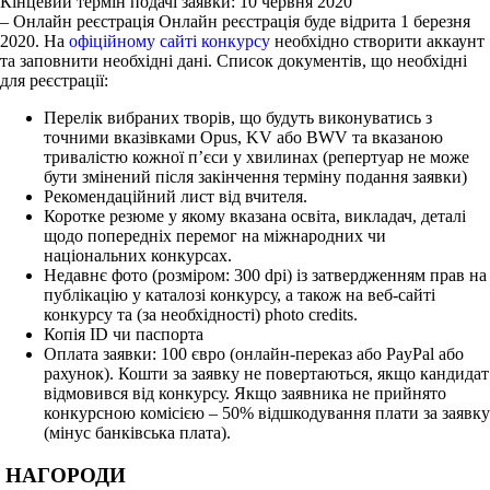
Кінцевий термін подачі заявки: 10 червня 2020
– Онлайн реєстрація Онлайн реєстрація буде відрита 1 березня
2020. На
офіційному сайті конкурсу
необхідно створити аккаунт
та заповнити необхідні дані. Список документів, що необхідні
для реєстрації:
Перелік вибраних творів, що будуть виконуватись з
точними вказівками Opus, KV або BWV та вказаною
тривалістю кожної п’єси у хвилинах (репертуар не може
бути змінений після закінчення терміну подання заявки)
Рекомендаційний лист від вчителя.
Коротке резюме у якому вказана освіта, викладач, деталі
щодо попередніх перемог на міжнародних чи
національних конкурсах.
Недавнє фото (розміром: 300 dpi) із затвердженням прав на
публікацію у каталозі конкурсу, а також на веб-сайті
конкурсу та (за необхідності) photo credits.
Копія ID чи паспорта
Оплата заявки: 100 євро (онлайн-переказ або PayPal або
рахунок). Кошти за заявку не повертаються, якщо кандидат
відмовився від конкурсу. Якщо заявника не прийнято
конкурсною комісією – 50% відшкодування плати за заявку
(мінус банківська плата).
НАГОРОДИ