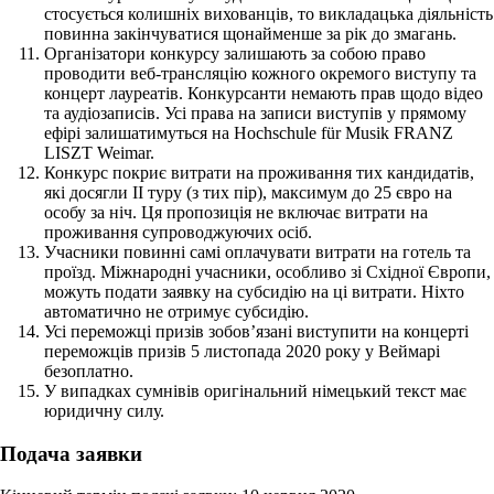
стосується колишніх вихованців, то викладацька діяльність
повинна закінчуватися щонайменше за рік до змагань.
Організатори конкурсу залишають за собою право
проводити веб-трансляцію кожного окремого виступу та
концерт лауреатів. Конкурсанти немають прав щодо відео
та аудіозаписів. Усі права на записи виступів у прямому
ефірі залишатимуться на Hochschule für Musik FRANZ
LISZT Weimar.
Конкурс покриє витрати на проживання тих кандидатів,
які досягли ІІ туру (з тих пір), максимум до 25 євро на
особу за ніч. Ця пропозиція не включає витрати на
проживання супроводжуючих осіб.
Учасники повинні самі оплачувати витрати на готель та
проїзд. Міжнародні учасники, особливо зі Східної Європи,
можуть подати заявку на субсидію на ці витрати. Ніхто
автоматично не отримує субсидію.
Усі переможці призів зобов’язані виступити на концерті
переможців призів 5 листопада 2020 року у Веймарі
безоплатно.
У випадках сумнівів оригінальний німецький текст має
юридичну силу.
Подача заявки