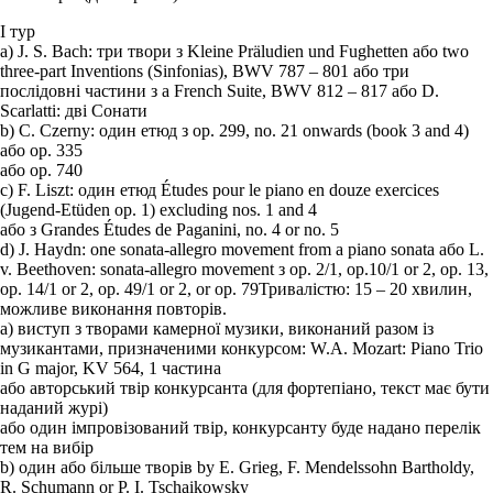
І тур
a) J. S. Bach: три твори з
Kleine Präludien und Fughetten
або
two
three-part Inventions (Sinfonias), BWV 787 – 801
або
три
послідовні частини з a French Suite, BWV 812 – 817
або
D.
Scarlatti: дві Сонати
b) C. Czerny: один етюд з op. 299, no. 21 onwards (book 3 and 4)
або
op. 335
або
op. 740
c) F. Liszt: один етюд
Études pour le piano en douze exercices
(Jugend-Etüden op. 1) excluding nos. 1 and 4
або з
Grandes Études de Paganini
, no. 4 or no. 5
d) J. Haydn: one sonata-allegro movement from a piano sonata
або
L.
v. Beethoven: sonata-allegro movement з op. 2/1, op.10/1 or 2, op. 13,
op. 14/1 or 2, op. 49/1 or 2, or op. 79
Тривалістю: 15 – 20 хвилин,
можливе виконання повторів.
a) виступ з творами камерної музики, виконаний разом із
музикантами, призначеними конкурсом: W.A. Mozart: Piano Trio
in G major, KV 564, 1 частина
або
авторський твір конкурсанта (для фортепіано, текст має бути
наданий журі)
або
один імпровізований твір, конкурсанту буде надано перелік
тем на вибір
b) один або більше творів by E. Grieg, F. Mendelssohn Bartholdy,
R. Schumann or P. I. Tschaikowsky