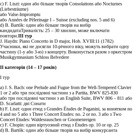
c) F. Liszt: один або більше творів
Consolations
або
Nocturnes
(Liebesträume)
або
Valse-Impromptu
або
Années de Pèlerinage I – Suisse
(excluding nos. 5 and 6)
d) B. Bartók: один або більше творів на вибір
кандидата
Тривалість: 25 – 30 хвилин, може включати
повтори.
ІІІ тур
J. Haydn: Piano Concerto in D major, Hob. XVIII:11 (1782)
Учасники, які не досягли 10-річного віку, можуть вибрати одну
частину (1-у або 3-ю) з концерту. Виконується разом з оркестром
Musikgymnasium Schloss Belvedere
II категорія (14 – 17 років)
І тур
a) J. S. Bach: one Prelude and Fugue from the Well-Tempered Clavier
1 or 2
або
три послідовні частини з a Partita, BWV 825-830
або
три послідовні частини з an English Suite, BWV 806 – 811
або
D. Scarlatti: дві Сонати
b) F. Liszt: один етюд з
Grandes Études de Paganini
, за винятком no
4 and no 5
або
з
Three Concert Etudes
: no. 2 or no. 3
або
з
Two
Concert Etudes
:
Waldesrauschen
or
Gnomenreigen
c) F. Chopin: один віртуозний етюд з
Études
op. 10 or op. 25
d) B. Bartók: один або більше творів на вибір конкурсанта