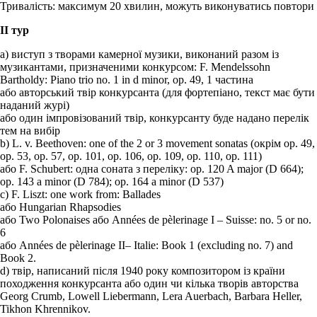
Тривалість: максимум 20 хвилин, можуть виконуватись повтори
ІІ тур
a) виступ з творами камерної музики, виконаний разом із
музикантами, призначеними конкурсом: F. Mendelssohn
Bartholdy: Piano trio no. 1 in d minor, op. 49, 1 частина
або
авторський твір конкурсанта (для фортепіано, текст має бути
наданий журі)
або
один імпровізований твір, конкурсанту буде надано перелік
тем на вибір
b) L. v. Beethoven: one of the 2 or 3 movement sonatas (окрім op. 49,
op. 53, op. 57, op. 101, op. 106, op. 109, op. 110, op. 111)
або
F. Schubert: одна соната з переліку: op. 120 A major (D 664);
op. 143 a minor (D 784); op. 164 a minor (D 537)
c) F. Liszt: one work from:
Ballades
або
Hungarian Rhapsodies
або
Two Polonaises
або
Années de pèlerinage I – Suisse
: no. 5 or no.
6
або
Années de pèlerinage II– Italie
: Book 1 (excluding no. 7) and
Book 2.
d) твір, написаний після 1940 року композитором із країни
походження конкурсанта або один чи кілька творів авторства
Georg Crumb, Lowell Liebermann, Lera Auerbach, Barbara Heller,
Tikhon Khrennikov.