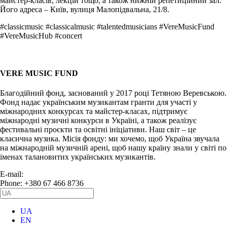
майстер-класів, лекцій тощо, а також нижній репетиційний зал.
Його адреса – Київ, вулиця Малопідвальна, 21/8.
#classicmusic #classicalmusic #talentedmusicians #VereMusicFund
#VereMusicHub #concert
VERE MUSIC FUND
Благодійний фонд, заснований у 2017 році Тетяною Веревською.
Фонд надає українським музикантам гранти для участі у
міжнародних конкурсах та майстер-класах, підтримує
міжнародні музичні конкурси в Україні, а також реалізує
фестивальні проєкти та освітні ініціативи. Наш світ – це
класична музика. Місія фонду: ми хочемо, щоб Україна звучала
на міжнародній музичній арені, щоб нашу країну знали у світі по
іменах талановитих українських музикантів.
E-mail:
info@vere.fund
Phone: +380 67 466 8736
UA
EN