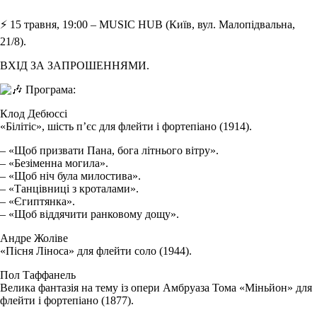
⚡️ 15 травня, 19:00 – MUSIC HUB (Київ, вул. Малопідвальна,
21/8).
ВХІД ЗА ЗАПРОШЕННЯМИ.
Програма:
Клод Дебюссі
«Білітіс», шість п’єс для флейти і фортепіано (1914).
– «Щоб призвати Пана, бога літнього вітру».
– «Безіменна могила».
– «Щоб ніч була милостива».
– «Танцівниці з кроталами».
– «Єгиптянка».
– «Щоб віддячити ранковому дощу».
Андре Жоліве
«Пісня Ліноса» для флейти соло (1944).
Пол Таффанель
Велика фантазія на тему із опери Амбруаза Тома «Міньйон» для
флейти і фортепіано (1877).