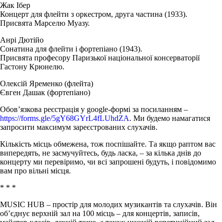
Жак Ібер
Концерт для флейти з оркестром, друга частина (1933).
Присвята Марселю Муазу.
Анрі Дютійо
Сонатина для флейти і фортепіано (1943).
Присвята професору Паризької національної консерваторії
Гастону Крюнелю.
Олексій Яременко (флейта)
Євген Дашак (фортепіано)
Обов’язкова реєстрація у google-формі за посиланням –
https://forms.gle/5gY68GYrL4fLUhdZA
. Ми будемо намагатися
запросити максимум зареєстрованих слухачів.
Кількість місць обмежена, тож поспішайте. Та якщо раптом вас
випередять, не засмучуйтесь, будь ласка, – за кілька днів до
концерту ми перевіримо, чи всі запрошені будуть, і повідомимо
вам про вільні місця.
* * *
MUSIC HUB – простір для молодих музикантів та слухачів. Він
об’єднує верхній зал на 100 місць – для концертів, записів,