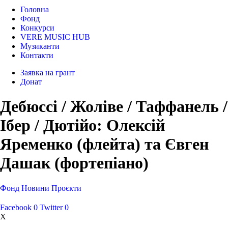
Головна
Фонд
Конкурси
VERE MUSIC HUB
Музиканти
Контакти
Заявка на грант
Донат
Дебюссі / Жоліве / Таффанель /
Ібер / Дютійо: Олексій
Яременко (флейта) та Євген
Дашак (фортепіано)
Фонд
Новини
Проєкти
Facebook
0
Twitter
0
X