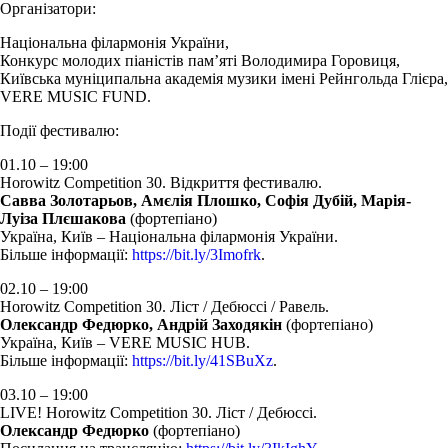
Організатори:
Національна філармонія України,
Конкурс молодих піаністів пам’яті Володимира Горовиця,
Київська муніципальна академія музики імені Рейнгольда Глієра,
VERE MUSIC FUND.
Події фестивалю:
01.10 – 19:00
Horowitz Competition 30. Відкриття фестивалю
.
Савва Золотарьов, Амєлія Плошко, Софія Дубій, Марія-
Луіза Плєшакова
(фортепіано)
Україна, Київ – Національна філармонія України.
Більше інформації:
https://bit.ly/3Imofrk
.
02.10 – 19:00
Horowitz Competition 30. Ліст / Дебюссі / Равель.
Олександр Федюрко, Андрій Заходякін
(фортепіано)
Україна, Київ – VERE MUSIC HUB.
Більше інформації:
https://bit.ly/41SBuXz
.
03.10 – 19:00
LIVE! Horowitz Competition 30. Ліст / Дебюссі.
Олександр Федюрко
(фортепіано)