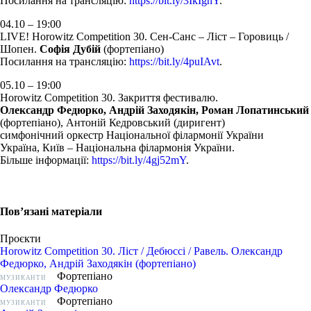
Посилання на трансляцію:
https://bit.ly/3IkIghY
.
04.10 – 19:00
LIVE! Horowitz Competition 30. Сен-Санс – Ліст – Горовиць /
Шопен.
Софія Дубій
(фортепіано)
Посилання на трансляцію:
https://bit.ly/4puIAvt
.
05.10 – 19:00
Horowitz Competition 30. Закриття фестивалю.
Олександр Федюрко, Андрій Заходякін, Роман Лопатинський
(фортепіано), Антоній Кедровський (диригент)
симфонічний оркестр Національної філармонії України
Україна, Київ – Національна філармонія України.
Більше інформації:
https://bit.ly/4gj52mY
.
Пов’язані матеріали
Проєкти
Horowitz Competition 30. Ліст / Дебюссі / Равель. Олександр
Федюрко, Андрій Заходякін (фортепіано)
Фортепіано
МУЗИКАНТИ
Олександр Федюрко
Фортепіано
МУЗИКАНТИ