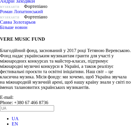
Андрій Заходякін
Фортепіано
МУЗИКАНТИ
Роман Лопатинський
Фортепіано
МУЗИКАНТИ
Савва Золотарьов
Більше новин
VERE MUSIC FUND
Благодійний фонд, заснований у 2017 році Тетяною Веревською.
Фонд надає українським музикантам гранти для участі у
міжнародних конкурсах та майстер-класах, підтримує
міжнародні музичні конкурси в Україні, а також реалізує
фестивальні проєкти та освітні ініціативи. Наш світ – це
класична музика. Місія фонду: ми хочемо, щоб Україна звучала
на міжнародній музичній арені, щоб нашу країну знали у світі по
іменах талановитих українських музикантів.
E-mail:
info@vere.fund
Phone: +380 67 466 8736
UA
EN