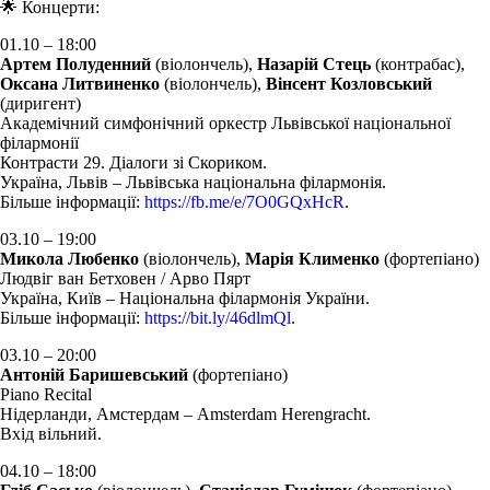
🌟 Концерти:
01.10 – 18:00
Артем Полуденний
(віолончель),
Назарій Стець
(контрабас),
Оксана Литвиненко
(віолончель),
Вінсент Козловський
(диригент)
Академічний симфонічний оркестр Львівської національної
філармонії
Контрасти 29. Діалоги зі Скориком.
Україна, Львів – Львівська національна філармонія.
Більше інформації:
https://fb.me/e/7O0GQxHcR
.
03.10 – 19:00
Микола Любенко
(віолончель),
Марія Клименко
(фортепіано)
Людвіг ван Бетховен / Арво Пярт
Україна, Київ – Національна філармонія України.
Більше інформації:
https://bit.ly/46dlmQl
.
03.10 – 20:00
Антоній Баришевський
(фортепіано)
Piano Recital
Нідерланди, Амстердам – Amsterdam Herengracht.
Вхід вільний.
04.10 – 18:00