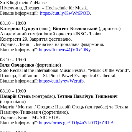
So Klingt mein ZuHause
Німеччина, Дрезден – Hochschule für Musik.
Більше інформації:
https://cutt.ly/KwWr6POD
.
08.10 – 18:00
Катерина Супрун
(альт),
Вінсент Козловський
(диригент)
Академічний симфонічний оркестр «ІNSO-Львів»
Контрасти 29. Закриття фестивалю.
Україна, Львів – Львівська національна філармонія.
Більше інформації:
https://fb.me/e/4QV0xCiNy
.
08.10 – 19:00
Ілля Овчаренко
(фортепіано)
Solo Recital at the International Music Festival “Music Of the World”.
Польща, Паб’яніце – St. Piotr i Pawel Evangelical Cathedral.
Більше інформації:
https://cutt.ly/ewWzrufp
.
08.10 – 19:00
Назарій Стець
(контрабас),
Тетяна Павлічук-Тишкевич
(фортепіано)
Мартін / Монтаг / Стецюк: Назарій Стець (контрабас) та Тетяна
Павлічук-Тишкевич (фортепіано).
Україна, Київ – MUSIC HUB.
Більше інформації:
https://forms.gle/JDJg4n7ds9TQzZRLA
.