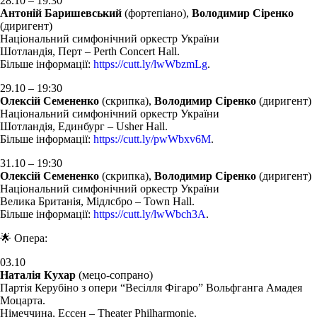
28.10 – 19:30
Антоній Баришевський
(фортепіано),
Володимир Сіренко
(диригент)
Національний симфонічний оркестр України
Шотландія, Перт – Perth Concert Hall.
Більше інформації:
https://cutt.ly/lwWbzmLg
.
29.10 – 19:30
Олексій Семененко
(скрипка),
Володимир Сіренко
(диригент)
Національний симфонічний оркестр України
Шотландія, Единбург – Usher Hall.
Більше інформації:
https://cutt.ly/pwWbxv6M
.
31.10 – 19:30
Олексій Семененко
(скрипка),
Володимир Сіренко
(диригент)
Національний симфонічний оркестр України
Велика Британія, Мідлсбро – Town Hall.
Більше інформації:
https://cutt.ly/lwWbch3A
.
🌟 Oпера:
03.10
Наталія Кухар
(мецо-сопрано)
Партія Керубіно з опери “Весілля Фігаро” Вольфганга Амадея
Моцарта.
Німеччина, Ессен – Theater Philharmonie.