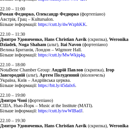
22.10 – 11:00
Роман Федюрко, Олександр Федюрко
(фортепіано)
Австрія, Грац – Kultursalon.
Більше інформації:
https://cutt.ly/4wWzphKK
.
22.10 – 11:30
Дмитро Удовиченко, Hans Christian Aavik
(скрипка),
Weronika
Dziadek
,
Noga Shaham
(альт),
Itai Navon
(фортепіано)
Велика Британія, Лондон – Wigmore Hall.
Більше інформації:
https://cutt.ly/MwWkjq4q
.
22.10 – 18:00
NotaBene Chamber Group:
Андрій Павлов
(скрипка),
Ігор
Завгородній
(альт),
Артем Полуденний
(віолончель)
Україна, Київ – Андріївська церква.
Більше інформації:
https://bit.ly/45dalx6
.
22.10 – 19:00
Дмитро Чоні
(фортепіано)
США, Нью-Йорк – Music at the Institute (MATI).
Більше інформації:
https://cutt.ly/swWlBadJ
.
22.10 – 19:30
Дмитро Удовиченко, Hans Christian Aavik
(скрипка),
Weronika