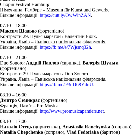
Chopin Festival Hamburg
Німеччина, Гамбург – Museum für Kunst und Gewerbe.
Більше інформації:
https://cutt.ly/OwWlnZAN
.
07.10 – 18:00
Максим Шадько
(фортепіано)
Контрасти 29. Пульс-маратон / Валентин Бібік.
Україна, Львів – Львівська національна філармонія.
Більше інформації:
https://fb.me/e/7Wjsmq32h
.
07.10 – 21:00
Duo Sonoro:
Андрій Павлов
(скрипка),
Валерія Шульга
(фортепіано)
Контрасти 29. Пульс-маратон / Duo Sonoro.
Україна, Львів – Львівська національна філармонія.
Більше інформації:
https://fb.me/e/3dD68YdnU
.
08.10 – 16:00
Дмитро Семикрас
(фортепіано)
Франція, Пам’є – Pro Musica.
Більше інформації:
http://www.promusicapamiers.net
.
08.10 – 17:00
Наталія Стець
(диригентка),
Anastasiia Ranchynska
(сопрано),
Nataliia Chepchenko
(сопрано),
Vlad Fedoriaka
(баритон)