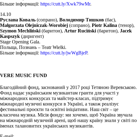
Більше інформації:
https://cutt.ly/Xwk79wMr
.
14.10
Руслана Коваль
(сопрано),
Володимир Тишков
(бас),
Małgorzata Olejniczak-Worobiej
(сопрано),
Piotr Kalina
(тенор),
Szymon Mechliński
(баритон),
Artur Ruciński
(баритон),
Jacek
Kaspszyk
(диригент)
Stage Opening Gala.
Польща, Познань – Teatr Wielki.
Більше інформації:
https://cutt.ly/jwWgBjeP
.
VERE MUSIC FUND
Благодійний фонд, заснований у 2017 році Тетяною Веревською.
Фонд надає українським музикантам гранти для участі у
міжнародних конкурсах та майстер-класах, підтримує
міжнародні музичні конкурси в Україні, а також реалізує
фестивальні проєкти та освітні ініціативи. Наш світ – це
класична музика. Місія фонду: ми хочемо, щоб Україна звучала
на міжнародній музичній арені, щоб нашу країну знали у світі по
іменах талановитих українських музикантів.
E-mail:
info@vere.fund