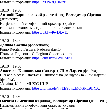
Більше інформації:
https://bit.ly/3Q1lMnr
.
18.10 – 19:30
Антоній Баришевський
(фортепіано),
Володимир Сіренко
(диригент)
Національний симфонічний оркестр України
Велика Британія, Кройдон – Fairfield Concert Hall.
Більше інформації:
https://bit.ly/46yDkwE
.
19.10 – 18:00
Данило Саєнко
(фортепіано)
Piano Recital / Festiwal Paderewskiego.
Польща, Бидгощ – Collegium Copernicanum.
Більше інформації:
https://cutt.ly/ewWlRMKU
.
19.10 – 19:00
Анастасія Кишковська
(бандура),
Ліам Ларсен
(флейта)
Bits and pieces: Анастасія Кишковська (бандура) та Ліам Ларсен
(флейта).
Україна, Київ – MUSIC HUB.
Більше інформації:
https://forms.gle/77EE98wzMQGPL9HYA
.
19.10 – 19:30
Олексій Семененко
(скрипка),
Володимир Сіренко
(диригент)
Національний симфонічний оркестр України