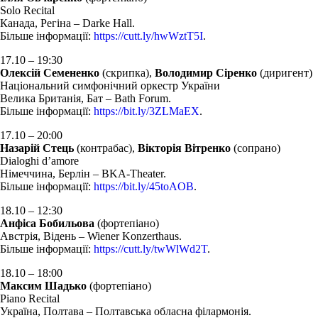
Solo Recital
Канада, Регіна – Darke Hall.
Більше інформації:
https://cutt.ly/hwWztT5I
.
17.10 – 19:30
Олексій Семененко
(скрипка),
Володимир Сіренко
(диригент)
Національний симфонічний оркестр України
Велика Британія, Бат – Bath Forum.
Більше інформації:
https://bit.ly/3ZLMaEX
.
17.10 – 20:00
Назарій Стець
(контрабас),
Вікторія Вітренко
(сопрано)
Dialoghi d’amore
Німеччина, Берлін – BKA-Theater.
Більше інформації:
https://bit.ly/45toAOB
.
18.10 – 12:30
Анфіса Бобильова
(фортепіано)
Австрія, Відень – Wiener Konzerthaus.
Більше інформації:
https://cutt.ly/twWlWd2T
.
18.10 – 18:00
Максим Шадько
(фортепіано)
Piano Recital
Україна, Полтава – Полтавська обласна філармонія.