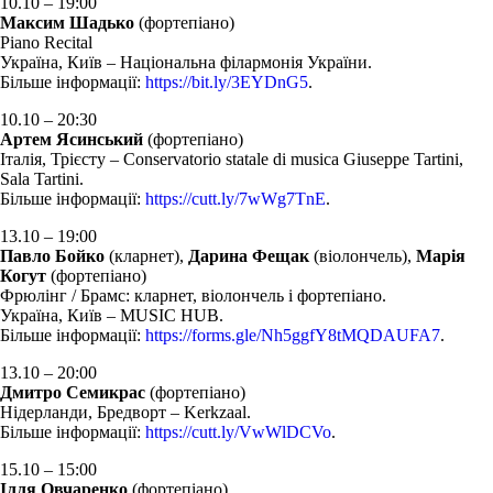
10.10 – 19:00
Максим Шадько
(фортепіано)
Piano Recital
Україна, Київ – Національна філармонія України.
Більше інформації:
https://bit.ly/3EYDnG5
.
10.10 – 20:30
Артем Ясинський
(фортепіано)
Італія, Трієсту – Conservatorio statale di musica Giuseppe Tartini,
Sala Tartini.
Більше інформації:
https://cutt.ly/7wWg7TnE
.
13.10 – 19:00
Павло Бойко
(кларнет),
Дарина Фещак
(віолончель),
Марія
Когут
(фортепіано)
Фрюлінг / Брамс: кларнет, віолончель і фортепіано.
Україна, Київ – MUSIC HUB.
Більше інформації:
https://forms.gle/Nh5ggfY8tMQDAUFA7
.
13.10 – 20:00
Дмитро Семикрас
(фортепіано)
Нідерланди, Бредворт – Kerkzaal.
Більше інформації:
https://cutt.ly/VwWlDCVo
.
15.10 – 15:00
Ілля Овчаренко
(фортепіано)