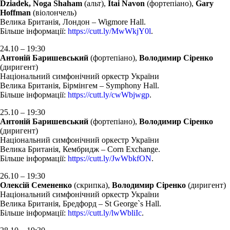
Dziadek, Noga Shaham
(альт),
Itai Navon
(фортепіано),
Gary
Hoffman
(віолончель)
Велика Британія, Лондон – Wigmore Hall.
Більше інформації:
https://cutt.ly/MwWkjY0l
.
24.10 – 19:30
Антоній Баришевський
(фортепіано),
Володимир Сіренко
(диригент)
Національний симфонічний оркестр України
Велика Британія, Бірмінгем – Symphony Hall.
Більше інформації:
https://cutt.ly/cwWbjwgp
.
25.10 – 19:30
Антоній Баришевський
(фортепіано),
Володимир Сіренко
(диригент)
Національний симфонічний оркестр України
Велика Британія, Кембридж – Corn Exchange.
Більше інформації:
https://cutt.ly/JwWbkfON
.
26.10 – 19:30
Олексій Семененко
(скрипка),
Володимир Сіренко
(диригент)
Національний симфонічний оркестр України
Велика Британія, Бредфорд – St George`s Hall.
Більше інформації:
https://cutt.ly/lwWbliIc
.