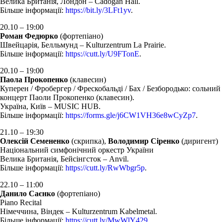
Велика Британія, Лондон – Cadogan Hall.
Більше інформації:
https://bit.ly/3LFt1yv
.
20.10 – 19:00
Роман Федюрко
(фортепіано)
Швейцарія, Белльмунд – Kulturzentrum La Prairie.
Більше інформації:
https://cutt.ly/U9FTonE
.
20.10 – 19:00
Паола Прокопенко
(клавесин)
Куперен / Фробергер / Фрескобальді / Бах / Безбородько: сольний
концерт Паоли Прокопенко (клавесин).
Україна, Київ – MUSIC HUB.
Більше інформації:
https://forms.gle/j6CW1VH36e8wCyZp7
.
21.10 – 19:30
Олексій Семененко
(скрипка),
Володимир Сіренко
(диригент)
Національний симфонічний оркестр України
Велика Британія, Бейсінгсток – Anvil.
Більше інформації:
https://cutt.ly/RwWbgr5p
.
22.10 – 11:00
Данило Саєнко
(фортепіано)
Piano Recital
Німеччина, Віндек – Kulturzentrum Kabelmetal.
Більше інформації:
https://cutt.ly/MwWlY429
.