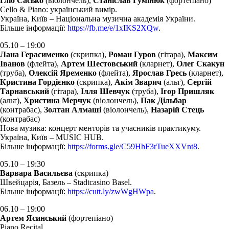
Гліб Сасько
(віолончель),
Станіслав Гумінюк
(фортепіано)
Cello & Piano: український вимір.
Україна, Київ – Національна музична академія України.
Більше інформації:
https://fb.me/e/1xIKS2XQw
.
05.10 – 19:00
Лана Герасименко
(скрипка),
Роман Гуров
(гітара),
Максим
Іванов
(флейта),
Артем Шестовський
(кларнет),
Олег Скакун
(труба),
Олексій Яременко
(флейта),
Ярослав Гресь
(кларнет),
Кристина Гордієнко
(скрипка),
Акім Зварич
(альт),
Сергій
Тарнавський
(гітара),
Ілля Шевчук
(труба),
Ігор Пришляк
(альт),
Христина Мерчук
(віолончель),
Пак Дільбар
(контрабас),
Золтан Алмаші
(віолончель),
Назарій Стець
(контрабас)
Нова музика: концерт менторів та учасників практикуму.
Україна, Київ – MUSIC HUB.
Більше інформації:
https://forms.gle/C59HhF3rTueXXVnt8
.
05.10 – 19:30
Варвара Васильєва
(скрипка)
Швейцарія, Базель – Stadtcasino Basel.
Більше інформації:
https://cutt.ly/zwWgHWpa
.
06.10 – 19:00
Артем Ясинський
(фортепіано)
Piano Recital