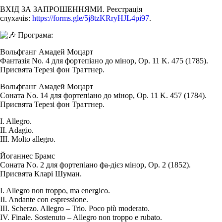
ВХІД ЗА ЗАПРОШЕННЯМИ. Реєстрація
слухачів:
https://forms.gle/5j8tzKRryHJL4pi97
.
Програма:
Вольфганг Амадей Моцарт
Фантазія No. 4 для фортепіано до мінор, Op. 11 K. 475 (1785).
Присвята Терезі фон Траттнер.
Вольфганг Амадей Моцарт
Соната No. 14 для фортепіано до мінор, Op. 11 K. 457 (1784).
Присвята Терезі фон Траттнер.
I. Allegro.
II. Adagio.
III. Molto allegro.
Йоганнес Брамс
Соната No. 2 для фортепіано фа-дієз мінор, Op. 2 (1852).
Присвята Кларі Шуман.
I. Allegro non troppo, ma energico.
II. Andante con espressione.
III. Scherzo. Allegro – Trio. Poco più moderato.
IV. Finale. Sostenuto – Allegro non troppo e rubato.