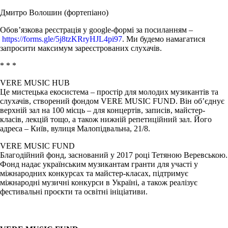
Дмитро Волошин (фортепіано)
Обов’язкова реєстрація у google-формі за посиланням –
https://forms.gle/5j8tzKRryHJL4pi97
. Ми будемо намагатися
запросити максимум зареєстрованих слухачів.
* * *
VERE MUSIC HUB
Це мистецька екосистема – простір для молодих музикантів та
слухачів, створений фондом VERE MUSIC FUND. Він об’єднує
верхній зал на 100 місць – для концертів, записів, майстер-
класів, лекцій тощо, а також нижній репетиційний зал. Його
адреса – Київ, вулиця Малопідвальна, 21/8.
VERE MUSIC FUND
Благодійний фонд, заснований у 2017 році Тетяною Веревською.
Фонд надає українським музикантам гранти для участі у
міжнародних конкурсах та майстер-класах, підтримує
міжнародні музичні конкурси в Україні, а також реалізує
фестивальні проєкти та освітні ініціативи.