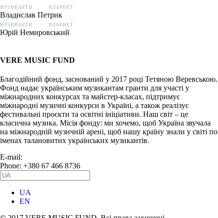
МУЗИКАНТИ
КЛАРНЕТ
Владислав Петрик
МУЗИКАНТИ
КЛАРНЕТ
Юрій Немировський
VERE MUSIC FUND
Благодійний фонд, заснований у 2017 році Тетяною Веревською.
Фонд надає українським музикантам гранти для участі у
міжнародних конкурсах та майстер-класах, підтримує
міжнародні музичні конкурси в Україні, а також реалізує
фестивальні проєкти та освітні ініціативи. Наш світ – це
класична музика. Місія фонду: ми хочемо, щоб Україна звучала
на міжнародній музичній арені, щоб нашу країну знали у світі по
іменах талановитих українських музикантів.
E-mail:
info@vere.fund
Phone: +380 67 466 8736
UA
EN
© 2017 VERE MUSIC FUND. Всі права захищені