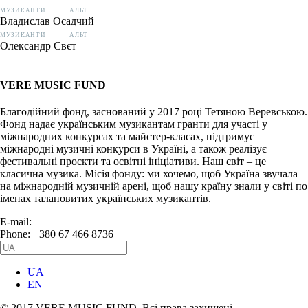
МУЗИКАНТИ
АЛЬТ
Владислав Осадчий
МУЗИКАНТИ
АЛЬТ
Олександр Свєт
VERE MUSIC FUND
Благодійний фонд, заснований у 2017 році Тетяною Веревською.
Фонд надає українським музикантам гранти для участі у
міжнародних конкурсах та майстер-класах, підтримує
міжнародні музичні конкурси в Україні, а також реалізує
фестивальні проєкти та освітні ініціативи. Наш світ – це
класична музика. Місія фонду: ми хочемо, щоб Україна звучала
на міжнародній музичній арені, щоб нашу країну знали у світі по
іменах талановитих українських музикантів.
E-mail:
info@vere.fund
Phone: +380 67 466 8736
UA
EN
© 2017 VERE MUSIC FUND. Всі права захищені