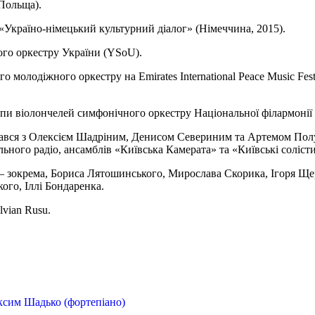
(Польща).
«Україно-німецький культурний діалог» (Німеччина, 2015).
ого оркестру України (YSоU).
молодіжного оркестру на Emirates International Peace Music Festi
и віолончелей симфонічного оркестру Національної філармонії 
вся з Олексієм Шадріним, Денисом Севериним та Артемом Пол
ьного радіо, ансамблів «Київська Камерата» та «Київські соліст
 – зокрема, Бориса Лятошинського, Мирослава Скорика, Ігоря Щ
ого, Іллі Бондаренка.
vian Rusu.
аксим Шадько (фортепіано)