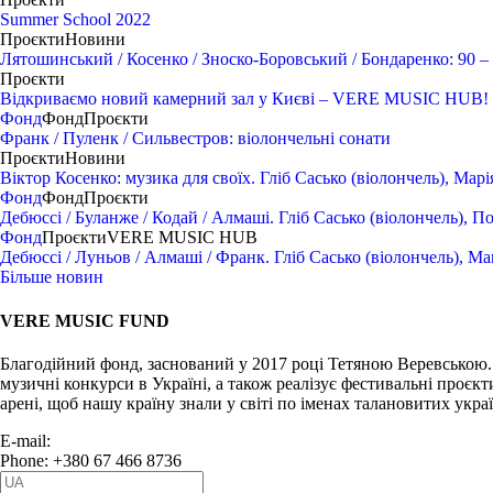
Summer School 2022
Проєкти
Новини
Лятошинський / Косенко / Зноско-Боровський / Бондаренко: 90 – 
Проєкти
Відкриваємо новий камерний зал у Києві – VERE MUSIC HUB!
Фонд
Фонд
Проєкти
Франк / Пуленк / Сильвестров: віолончельні сонати
Проєкти
Новини
Віктор Косенко: музика для своїх. Гліб Сасько (віолончель), Мар
Фонд
Фонд
Проєкти
Дебюссі / Буланже / Кодай / Алмаші. Гліб Сасько (віолончель), П
Фонд
Проєкти
VERE MUSIC HUB
Дебюссі / Луньов / Алмаші / Франк. Гліб Сасько (віолончель), М
Більше новин
VERE MUSIC FUND
Благодійний фонд, заснований у 2017 році Тетяною Веревською.
музичні конкурси в Україні, а також реалізує фестивальні проєкт
арені, щоб нашу країну знали у світі по іменах талановитих укра
E-mail:
info@vere.fund
Phone: +380 67 466 8736