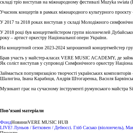
складі тріо виступав на міжнародному фестивалі Muzyka swiata 
Учасник концертів в рамках міжнародного культурного проєкту 
У 2017 та 2018 роках виступав у складі Молодіжного симфонічн
У 2018 році був концертмейстером групи віолончелей Дубайського 
року – артист оркестру Національної опери України.
На концертний сезон 2023-2024 запрошений концертмейстер груп
Брав участь у майстер-класах VERE MUSIC ACADEMY, де займа
Як соліст виступав у супроводі Симфонічного оркестру Націонал
Займається популяризацією творчості українських композиторів
Шалигіна, Івана Карабиця, Андрія Штогаренка, Василя Барвінськ
Музикант грає на сучасному інструменті румунського майстра Sil
Пов’язані матеріали
Фонд
Новини
VERE MUSIC HUB
LIVE! Луньов / Бетховен / Дебюссі. Гліб Сасько (віолончель), М
Проєкти