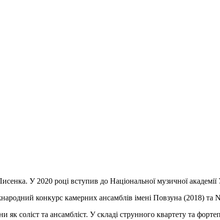
сенка. У 2020 році вступив до Національної музичної академії Ук
родний конкурс камерних ансамблів імені Повзуна (2018) та Newpo
и як соліст та ансамбліст. У складі струнного квартету та фортеп