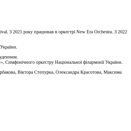
val. З 2021 року працював в оркестрі New Era Orchestra. З 2022
України.
уденним.
и», Симфонічного оркестру Національної філармонії України.
ербакова, Віктора Степурка, Олександра Красотова, Максима