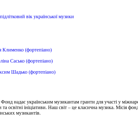
підлітковий вік української музики
ія Клименко (фортепіано)
оліна Сасько (фортепіано)
аксим Шадько (фортепіано)
 Фонд надає українським музикантам гранти для участі у міжнар
и та освітні ініціативи. Наш світ – це класична музика. Місія фо
їнських музикантів.