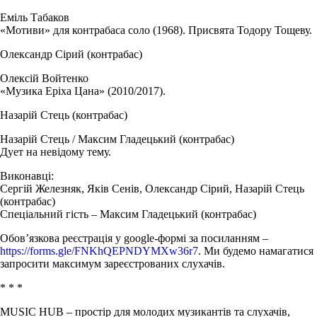
Еміль Табаков
«Мотиви» для контрабаса соло (1968). Присвята Тодору Тощеву.
Олександр Сірий (контрабас)
Олексій Войтенко
«Музика Еріха Цана» (2010/2017).
Назарій Стець (контрабас)
Назарій Стець / Максим Гладецький (контрабас)
Дует на невідому тему.
Виконавці:
Сергій Железняк, Яків Сенів, Олександр Сірий, Назарій Стець
(контрабас)
Спеціальний гість – Максим Гладецький (контрабас)
Обов’язкова реєстрація у google-формі за посиланням –
https://forms.gle/FNKhQEPNDYMXw36r7
. Ми будемо намагатися
запросити максимум зареєстрованих слухачів.
* * *
MUSIC HUB – простір для молодих музикантів та слухачів,