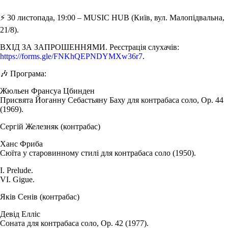
⚡️ 30 листопада, 19:00 – MUSIC HUB (Київ, вул. Малопідвальна,
21/8).
ВХІД ЗА ЗАПРОШЕННЯМИ. Реєстрація слухачів:
https://forms.gle/FNKhQEPNDYMXw36r7
.
🎶 Програма:
Жюльен Франсуа Цбинден
Присвята Йоганну Себастьяну Баху для контрабаса соло, Op. 44
(1969).
Сергій Железняк (контрабас)
Ханс Фриба
Сюїта у старовинному стилі для контрабаса соло (1950).
I. Prelude.
VI. Gigue.
Яків Сенів (контрабас)
Девід Елліс
Соната для контрабаса соло, Op. 42 (1977).