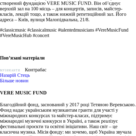
створений фундацією VERE MUSIC FUND. Він об’єднує
верхній зал на 100 місць – для концертів, записів, майстер-
класів, лекцій тощо, а також нижній репетиційний зал. Його
адреса – Київ, вулиця Малопідвальна, 21/8.
#classicmusic #classicalmusic #talentedmusicians #VereMusicFund
#VereMusicHub #concert
Пов’язані матеріали
Контрабас
МУЗИКАНТИ
Назарій Стець
Більше новин
VERE MUSIC FUND
Благодійний фонд, заснований у 2017 році Тетяною Веревською.
Фонд надає українським музикантам гранти для участі у
міжнародних конкурсах та майстер-класах, підтримує
міжнародні музичні конкурси в Україні, а також реалізує
фестивальні проєкти та освітні ініціативи. Наш світ – це
класична музика. Місія фонду: ми хочемо, щоб Україна звучала