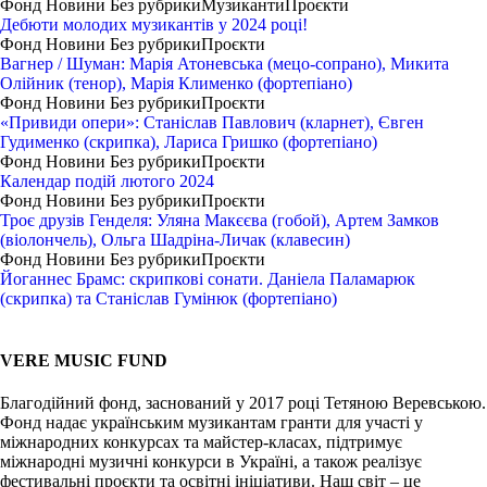
Фонд
Новини
Без рубрики
Музиканти
Проєкти
Дебюти молодих музикантів у 2024 році!
Фонд
Новини
Без рубрики
Проєкти
Вагнер / Шуман: Марія Атоневська (мецо-сопрано), Микита
Олійник (тенор), Марія Клименко (фортепіано)
Фонд
Новини
Без рубрики
Проєкти
«Привиди опери»: Станіслав Павлович (кларнет), Євген
Гудименко (скрипка), Лариса Гришко (фортепіано)
Фонд
Новини
Без рубрики
Проєкти
Календар подій лютого 2024
Фонд
Новини
Без рубрики
Проєкти
Троє друзів Генделя: Уляна Макєєва (гобой), Артем Замков
(віолончель), Ольга Шадріна-Личак (клавесин)
Фонд
Новини
Без рубрики
Проєкти
Йоганнес Брамс: скрипкові сонати. Даніела Паламарюк
(скрипка) та Станіслав Гумінюк (фортепіано)
VERE MUSIC FUND
Благодійний фонд, заснований у 2017 році Тетяною Веревською.
Фонд надає українським музикантам гранти для участі у
міжнародних конкурсах та майстер-класах, підтримує
міжнародні музичні конкурси в Україні, а також реалізує
фестивальні проєкти та освітні ініціативи. Наш світ – це