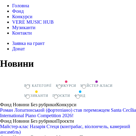
Головна
Фонд
Конкурси
VERE MUSIC HUB
Музиканти
Контакти
Заявка на грант
Донат
Новини
ВСІ КАТЕГОРІЇ
КОНКУРСИ
МАЙСТЕР-КЛАСИ
МУЗИКАНТИ
ПРОЄКТИ
ФОНД
Фонд
Новини
Без рубрики
Конкурси
Роман Лопатинський (фортепіано) став переможцем Santa Cecília
International Piano Competition 2026!
Фонд
Новини
Без рубрики
Проєкти
Майстер-клас Назарія Стеця (контрабас, віолончель, камерний
ансамбль)