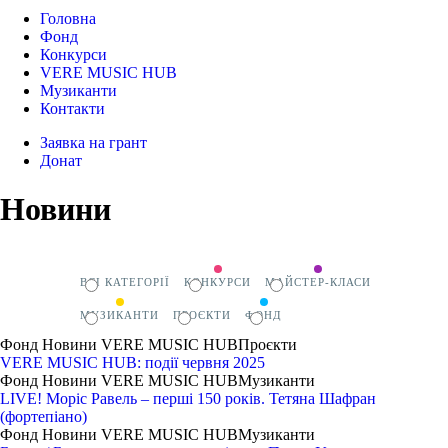
Головна
Фонд
Конкурси
VERE MUSIC HUB
Музиканти
Контакти
Заявка на грант
Донат
Новини
ВСІ КАТЕГОРІЇ
КОНКУРСИ
МАЙСТЕР-КЛАСИ
МУЗИКАНТИ
ПРОЄКТИ
ФОНД
Фонд
Новини
VERE MUSIC HUB
Проєкти
VERE MUSIC HUB: події червня 2025
Фонд
Новини
VERE MUSIC HUB
Музиканти
LIVE! Моріс Равель – перші 150 років. Тетяна Шафран
(фортепіано)
Фонд
Новини
VERE MUSIC HUB
Музиканти