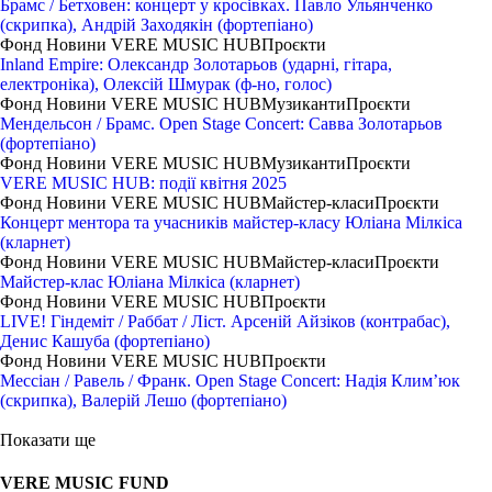
Брамс / Бетховен: концерт у кросівках. Павло Ульянченко
(скрипка), Андрій Заходякін (фортепіано)
Фонд
Новини
VERE MUSIC HUB
Проєкти
Inland Empire: Олександр Золотарьов (ударні, гітара,
електроніка), Олексій Шмурак (ф-но, голос)
Фонд
Новини
VERE MUSIC HUB
Музиканти
Проєкти
Мендельсон / Брамс. Open Stage Concert: Савва Золотарьов
(фортепіано)
Фонд
Новини
VERE MUSIC HUB
Музиканти
Проєкти
VERE MUSIC HUB: події квітня 2025
Фонд
Новини
VERE MUSIC HUB
Майстер-класи
Проєкти
Концерт ментора та учасників майстер-класу Юліана Мілкіса
(кларнет)
Фонд
Новини
VERE MUSIC HUB
Майстер-класи
Проєкти
Майстер-клас Юліана Мілкіса (кларнет)
Фонд
Новини
VERE MUSIC HUB
Проєкти
LIVE! Гіндеміт / Раббат / Ліст. Арсеній Айзіков (контрабас),
Денис Кашуба (фортепіано)
Фонд
Новини
VERE MUSIC HUB
Проєкти
Мессіан / Равель / Франк. Open Stage Concert: Надія Клим’юк
(скрипка), Валерій Лешо (фортепіано)
Показати ще
VERE MUSIC FUND