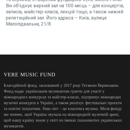
Він об’єднує верхній зал на 100 місць – для концертів,
записів, майстер-класів, лекцій тощо, а також нижній
репетиційний зал. Його адреса – Київ, вулиця
Малопідвальна, 21/8.
VERE MUSIC FUND
Благодійний фонд, заснований у 2017 році Тетяною Веревською.
Фонд надає українським музикантам гранти для участі у
міжнародних конкурсах та майстер-класах, підтримує міжнародні
музичні конкурси в Україні, а також реалізує фестивальні проєкти
та освітні ініціативи. Наш світ – це класична музика. Місія фонду:
ми хочемо, щоб Україна звучала на міжнародній музичній арені,
щоб нашу країну знали у світі по іменах талановитих українських
музикантів.