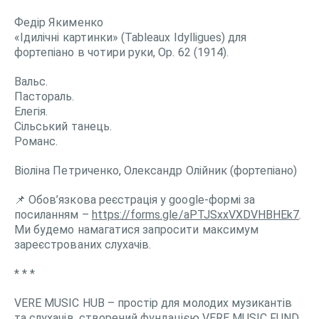
Федір Якименко
«Ідилічні картинки» (Tableaux Idylligues) для
фортепіано в чотири руки, Op. 62 (1914).
Вальс.
Пастораль.
Елегія.
Сільський танець.
Романс.
Віоліна Петриченко, Олександр Олійник (фортепіано)
📌 Обов’язкова реєстрація у google-формі за
посиланням –
https://forms.gle/aPTJSxxVXDVHBHEk7
.
Ми будемо намагатися запросити максимум
зареєстрованих слухачів.
* * *
VERE MUSIC HUB – простір для молодих музикантів
та слухачів, створений фундацією VERE MUSIC FUND.