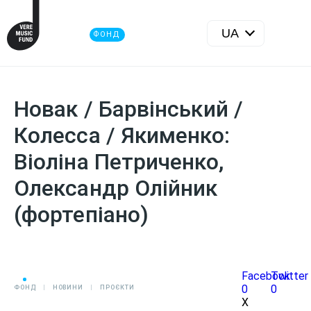
ФОНД
Новак / Барвінський /
Колесса / Якименко:
Віоліна Петриченко,
Олександр Олійник
(фортепіано)
Facebook
Twitter
0
0
ФОНД
НОВИНИ
ПРОЄКТИ
X