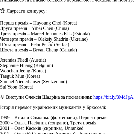
🏆 Лауреати конкурсу:
Перша премія – Hayoung Choi (Korea)
Друга премія – Yibai Chen (China)
Третя премія – Marcel Johannes Kits (Estonia)
Четверта премія – Oleksiy Shadrin (Ukraine)
П’ята премія – Petar Pejčić (Serbia)
Шоста премія – Bryan Cheng (Canada)
Jeremias Fliedl (Austria)
Stephanie Huang (Belgium)
Woochan Jeong (Korea)
Taeguk Mun (Korea)
Samuel Niederhauser (Switzerland)
Sul Yoon (Korea)
🎻 Виступи Олексія Шадріна за посиланням:
https://bit.ly/3MdJgA
Історія перемог українських музикантів у Брюсcелі:
1999 – Віталій Самошко (фортепіано), Перша премія.
2000 – Ольга Пасічник (сопрано), Третя премія.
2001 – Олег Каськів (скрипка), Unranked.
2015 – Олексій Семененко (скрипка), Друга премія.