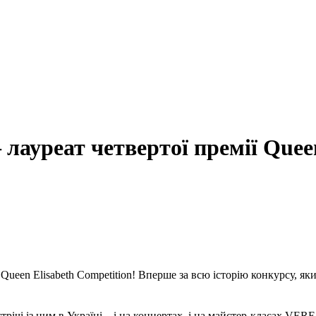
лауреат четвертої премії Queen
ueen Elisabeth Competition! Вперше за всю історію конкурcу, яки
устрічі із ним в Україні – і на концертах, і на майстер-класах