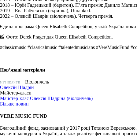
2018 – Юрій Гадзецький (баритон), П’ята премія; Данило Матвієн
2019 – Єва Рабчевська (скрипка), Unranked.
2022 – Олексій Шадрін (віолончель), Четверта премія.
Єдина програма Queen Elisabeth Competition, у якій Україна поки 
📸 Фото: Derek Prager для Queen Elisabeth Competition.
#classicmusic #classicalmusic #talentedmusicians #VereMusiсFund #co
Пов’язані матеріали
Віолончель
МУЗИКАНТИ
Олексій Шадрін
Майстер-класи
Майстер-клас Олексія Шадріна (віолончель)
Більше новин
VERE MUSIC FUND
Благодійний фонд, заснований у 2017 році Тетяною Веревською.
музичні конкурси в Україні, а також реалізує фестивальні проєкт