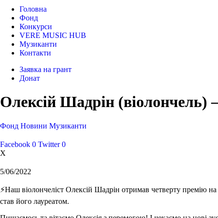
Головна
Фонд
Конкурси
VERE MUSIC HUB
Музиканти
Контакти
Заявка на грант
Донат
Олексій Шадрін (віолончель) – 
Фонд
Новини
Музиканти
Facebook
0
Twitter
0
X
5/06/2022
⚡️Наш віолончеліст Олексій Шадрін отримав четверту премію на Q
став його лауреатом.
Пишаємось та вітаємо Олексія з перемогою! І чекаємо на нові з