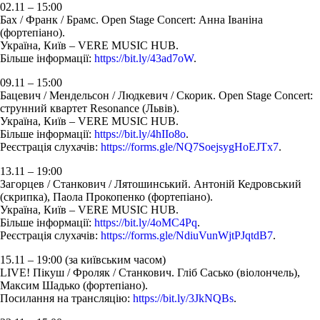
02.11 – 15:00
Бах / Франк / Брамс. Open Stage Concert: Анна Іваніна
(фортепіано).
Україна, Київ – VERE MUSIC HUB.
Більше інформації:
https://bit.ly/43ad7oW
.
09.11 – 15:00
Бацевич / Мендельсон / Людкевич / Скорик. Open Stage Concert:
струнний квартет Resonance (Львів).
Україна, Київ – VERE MUSIC HUB.
Більше інформації:
https://bit.ly/4hIIo8o
.
Реєстрація слухачів:
https://forms.gle/NQ7SoejsygHoEJTx7
.
13.11 – 19:00
Загорцев / Станкович / Лятошинський. Антоній Кедровський
(скрипка), Паола Прокопенко (фортепіано).
Україна, Київ – VERE MUSIC HUB.
Більше інформації:
https://bit.ly/4oMC4Pq
.
Реєстрація слухачів:
https://forms.gle/NdiuVunWjtPJqtdB7
.
15.11 – 19:00 (за київським часом)
LIVE! Пікуш / Фроляк / Станкович. Гліб Сасько (віолончель),
Максим Шадько (фортепіано).
Посилання на трансляцію:
https://bit.ly/3JkNQBs
.