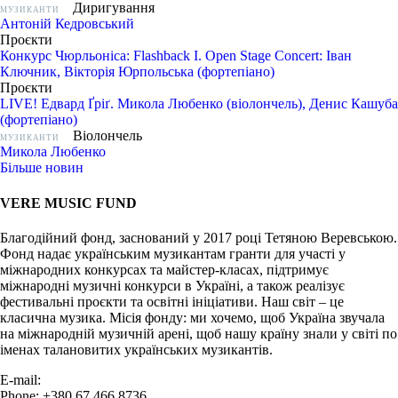
Диригування
МУЗИКАНТИ
Антоній Кедровський
Проєкти
Конкурс Чюрльоніса: Flashback I. Open Stage Concert: Іван
Ключник, Вікторія Юрпольська (фортепіано)
Проєкти
LIVE! Едвард Ґріґ. Микола Любенко (віолончель), Денис Кашуба
(фортепіано)
Віолончель
МУЗИКАНТИ
Микола Любенко
Більше новин
VERE MUSIC FUND
Благодійний фонд, заснований у 2017 році Тетяною Веревською.
Фонд надає українським музикантам гранти для участі у
міжнародних конкурсах та майстер-класах, підтримує
міжнародні музичні конкурси в Україні, а також реалізує
фестивальні проєкти та освітні ініціативи. Наш світ – це
класична музика. Місія фонду: ми хочемо, щоб Україна звучала
на міжнародній музичній арені, щоб нашу країну знали у світі по
іменах талановитих українських музикантів.
E-mail:
info@vere.fund
Phone: +380 67 466 8736