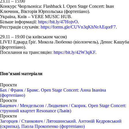
23.11 – 15:00
Конкурс Чюрльоніса: Flashback I. Open Stage Concert: Іван
Ключник, Вікторія Юрпольська (фортепіано).
Україна, Київ – VERE MUSIC HUB.
Більше інформації:
https://bit.ly/47HojvO
.
Реєстрація слухачів:
https://forms.gle/CUVn3qKhNrAEqorF7
.
29.11 – 19:00 (за київським часом)
LIVE! Едвард Ґріґ. Микола Любенко (віолончель), Денис Кашуба
(фортепіано)
.
Посилання на трансляцію:
https://bit.ly/42W3qKF
.
Пов’язані матеріали
Проєкти
Бах / Франк / Брамс. Open Stage Concert: Анна Іваніна
(фортепіано)
Проєкти
Бацевич / Мендельсон / Людкевич / Скорик. Open Stage Concert:
струнний квартет Resonance (Львів)
Проєкти
Загорцев / Станкович / Лятошинський. Антоній Кедровський
(скрипка), Паола Прокопенко (фортепіано)