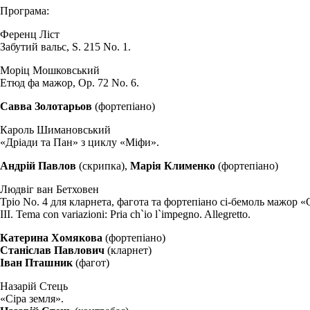
Програма:
Ференц Ліст
Забутий вальс, S. 215 No. 1.
Моріц Мошковський
Етюд фа мажор, Op. 72 No. 6.
Савва Золотарьов
(фортепіано)
Кароль Шимановський
«Дріади та Пан» з циклу «Міфи».
Андрій Павлов
(скрипка),
Марія Клименко
(фортепіано)
Людвіг ван Бетховен
Тріо No. 4 для кларнета, фагота та фортепіано сі-бемоль мажор «G
III. Tema con variazioni: Pria ch`io l`impegno. Allegretto.
Катерина Хомякова
(фортепіано)
Станіслав Павлович
(кларнет)
Іван Пташник
(фагот)
Назарій Стець
«Сіра земля».