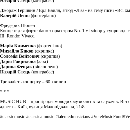
Назарій Стець
(контрабас)
Джордж Гершвин / Ерл Вайлд, Етюд «Ліза» на тему пісні «Всі хм
Валерій Лешо
(фортеріано)
Фредерик Шопен
Концерт для фортепіано з оркестром No. 1 мі мінор у супроводі ст
III. Rondo: Vivace.
Марія Клименко
(фортепіано)
Михайло Биков
(скрипка)
Соломія Войтович
(скрипка)
Дарія Гаврилова
(альт)
Дарина Фещак
(віолончель)
Назарій Стець
(контрабас)
Тривалість концерту – 60 хвилин.
* * *
MUSIC HUB – простір для молодих музикантів та слухачів. Він об
адреса – Київ, вулиця Малопідвальна, 21/8.
#classicmusic #classicalmusic #talentedmusicians #VereMusicFund#V