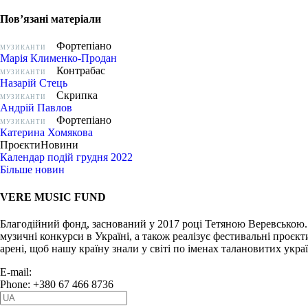
Пов’язані матеріали
Фортепіано
МУЗИКАНТИ
Марія Клименко-Продан
Контрабас
МУЗИКАНТИ
Назарій Стець
Скрипка
МУЗИКАНТИ
Андрій Павлов
Фортепіано
МУЗИКАНТИ
Катерина Хомякова
Проєкти
Новини
Календар подій грудня 2022
Більше новин
VERE MUSIC FUND
Благодійний фонд, заснований у 2017 році Тетяною Веревською.
музичні конкурси в Україні, а також реалізує фестивальні проєкт
арені, щоб нашу країну знали у світі по іменах талановитих укра
E-mail:
info@vere.fund
Phone: +380 67 466 8736