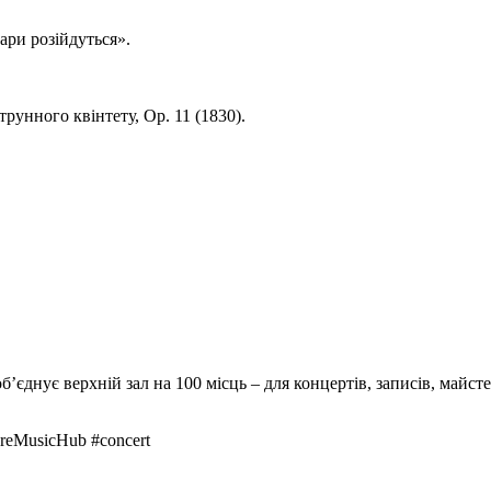
ари розійдуться».
рунного квінтету, Op. 11 (1830).
’єднує верхній зал на 100 місць – для концертів, записів, майст
ereMusicHub #concert