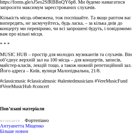
https://forms.gle/sJ5eo2SfRBBnQY6p8. Ми будемо намагатися
запросити максимум зареєстрованих слухачів.
Кількість місць обмежена, тож поспішайте. Та якщо раптом вас
випередять, не засмучуйтесь, будь ласка, – за кілька днів до
концерту ми перевіримо, чи всі запрошені будуть, і повідомимо
вам про вільні місця.
* * *
MUSIC HUB – простір для молодих музикантів та слухачів. Він
об’єднує верхній зал на 100 місць – для концертів, записів,
майстер-класів, лекцій тощо, а також нижній репетиційний зал.
Його адреса – Київ, вулиця Малопідвальна, 21/8.
#classicmusic #classicalmusic #talentedmusicians #VereMusicFund
#VereMusicHub #concert
Пов’язані матеріали
Фортепіано
МУЗИКАНТИ
Антуанетта Міщенко
Більше новин