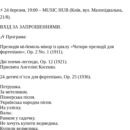
⚡️ 24 березня, 19:00 – MUSIC HUB (Київ, вул. Малопідвальна,
21/8).
ВХІД ЗА ЗАПРОШЕННЯМИ.
🎶 Програма:
Прелюдія мі-бемоль мінор із циклу «Чотири прелюдії для
фортепіано», Op. 2 No. 1 (1911).
Дві поеми-легенди, Op. 12 (1921).
Присвята Ангеліні Косенко.
24 дитячі п’єси для фортепіано, Op. 25 (1936).
Петрушка.
За метеликом.
Піонерська пісня.
Українська народна пісня.
На узліску.
Вальс.
Ранком у садочку.
Не хочуть купити ведмедика.
Купили ведмедика.