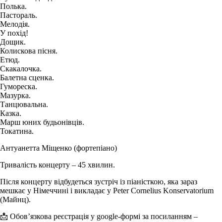
Полька.
Пастораль.
Мелодія.
У похід!
Дощик.
Колискова пісня.
Етюд.
Скакалочка.
Балетна сценка.
Гумореска.
Мазурка.
Танцювальна.
Казка.
Марш юних будьонівців.
Токатина.
Антуанетта Міщенко (фортепіано)
Тривалість концерту – 45 хвилин.
Після концерту відбудеться зустріч із піаністкою, яка зараз
мешкає у Німеччині і викладає у Peter Cornelius Konservatorium
(Майнц).
📩 Обов’язкова реєстрація у google-формі за посиланням –