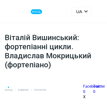
ФОНД
Віталій Вишинський:
фортепіанні цикли.
Владислав Мокрицький
(фортепіано)
Facebook
Twitter
ФОНД
НОВИНИ
ПРОЄКТИ
0
0
X