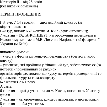
Категорія ІІ – від 26 років
(без вікових обмежень)
ТЕРМІН ПРОВЕДЕННЯ:
І -й тур: 7-14 вересня — дистанційний конкурс (за
відеозаписами);
ІІ-й тур, Фінал: 6 -7 жовтня, м. Київ (офлайн/онлайн);
7 жовтня – ГАЛА-КОНЦЕРТ, нагородження переможців в
Колонному залі імені М.В. Лисенка Національної філармонії
України (м.Київ)
Фінансові умови:
– участь у фестивалі-конкурсі безкоштовна (без вступного
внеску);
– учасники, які пройшли у фінальний тур, забезпечуються (за
потреби) проживанням за рахунок
організаторів фестивалю-конкурсу на термін проведення ІІ-го
фінального туру та гала-концерту
6-7 жовтня 2021 року.
А саме:
6 жовтня – приїзд учасника до м. Києва, поселення. Участь у
фіналі.
7 жовтня – нагородження, концерт лауреатів, майстер-класи.
8 жовтня – виїзд учасника.