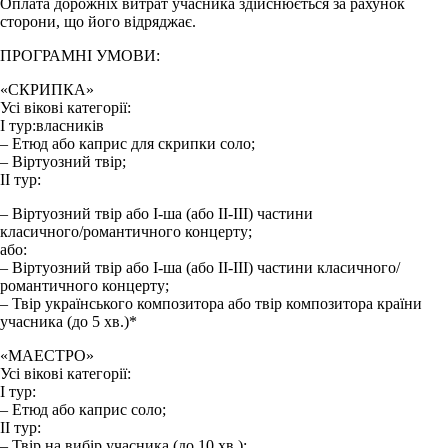
Оплата дорожніх витрат учасника здійснюється за рахунок
сторони, що його відряджає.
ПРОГРАМНІ УМОВИ:
«СКРИПКА»
Усі вікові категорії:
І тур:власників
– Етюд або каприс для скрипки соло;
– Віртуозний твір;
II тур:
– Віртуозний твір або І-ша (або ІІ-ІІІ) частини
класичного/романтичного концерту;
або:
– Віртуозний твір або І-ша (або ІІ-ІІІ) частини класичного/
романтичного концерту;
– Твір українського композитора або твір композитора країни
учасника (до 5 хв.)*
«МАЕСТРО»
Усі вікові категорії:
І тур:
– Етюд або каприс соло;
ІІ тур:
– Твір на вибір учасника (до 10 хв.);