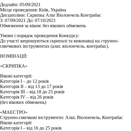
Дедлайн:
05/09/2021
Місце проведення:
Київ, Україна
Дисципліни:
Cкрипка Альт Віолончель Контрабас
З:
07/09/2021
До:
07/10/2021
Обмеження за віком:
без вікових обмежень
Умови і порядок проведення Конкурсу:
До участі запрошуються скрипалі та виконавці на струнно-
смичкових інструментах (альт, віолончель, контрабас).
НОМІНАЦІЇ:
«СКРИПКА»
Вікові категорії:
Категорія І – до 12 років
Категорія ІІ – від 13 до 17 років
Категорія ІІІ – від 18 до 25 років
Категорія ІV – від 26 років
(без вікових обмежень)
«МАЕСТРО»
Струнно-смичкові інструменти: Альт, Віолончель, Контрабас
Вікові категорії:
Категорія І – від 16 до 25 років