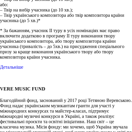
або:
– Твір на вибір учасника (до 10 хв.);
– Твір українського композитора або твір композитора країни
учасника (до 5 хв.)*
* За бажанням, учасник ІІ туру в усіх номінаціях має право
включити додатково в програму ІІ туру виконання твору
українського композитора, або твору композитора країни
учасника (тривалість – до 5хв.) на присудження спеціального
призу за краще виконання українського твору або твору
композитора країни учасника.
Детальніше
VERE MUSIC FUND
Благодійний фонд, заснований у 2017 році Тетяною Веревською.
Фонд надає українським музикантам гранти для участі у
міжнародних конкурсах та майстер-класах, підтримує
міжнародні музичні конкурси в Україні, а також реалізує
фестивальні проєкти та освітні ініціативи. Наш світ – це
класична музика. Місія фонду: ми хочемо, щоб Україна звучала