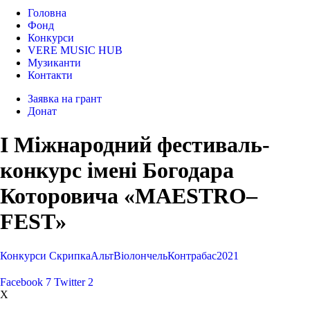
Головна
Фонд
Конкурси
VERE MUSIC HUB
Музиканти
Контакти
Заявка на грант
Донат
І Міжнародний фестиваль-
конкурс імені Богодара
Которовича «MAESTRO–
FEST»
Конкурси
Cкрипка
Альт
Віолончель
Контрабас
2021
Facebook
7
Twitter
2
X