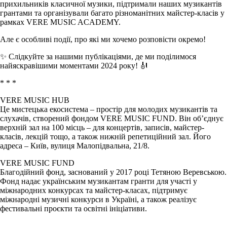
прихильників класичної музики, підтримали наших музикантів
грантами та організували багато різноманітних майстер-класів у
рамках VERE MUSIC ACADEMY.
Але є особливі події, про які ми хочемо розповісти окремо!
✨ Слідкуйте за нашими публікаціями, де ми поділимося
найяскравішими моментами 2024 року! 🎻
* * *
VERE MUSIC HUB
Це мистецька екосистема – простір для молодих музикантів та
слухачів, створений фондом VERE MUSIC FUND. Він об’єднує
верхній зал на 100 місць – для концертів, записів, майстер-
класів, лекцій тощо, а також нижній репетиційний зал. Його
адреса – Київ, вулиця Малопідвальна, 21/8.
VERE MUSIC FUND
Благодійний фонд, заснований у 2017 році Тетяною Веревською.
Фонд надає українським музикантам гранти для участі у
міжнародних конкурсах та майстер-класах, підтримує
міжнародні музичні конкурси в Україні, а також реалізує
фестивальні проєкти та освітні ініціативи.