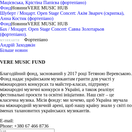
Мацієвська, Крістіна Папієва (фортепіано)
Фонд
Новини
VERE MUSIC HUB
Шуберт / Моцарт. Open Stage Concert: Акім Зварич (скрипка),
Анна Костик (фортепіано)
Фонд
Новини
VERE MUSIC HUB
Бах / Моцарт. Open Stage Concert: Савва Золотарьов
(фортепіано).
Фортепіано
МУЗИКАНТИ
Андрій Заходякін
Більше новин
VERE MUSIC FUND
Благодійний фонд, заснований у 2017 році Тетяною Веревською.
Фонд надає українським музикантам гранти для участі у
міжнародних конкурсах та майстер-класах, підтримує
міжнародні музичні конкурси в Україні, а також реалізує
фестивальні проєкти та освітні ініціативи. Наш світ – це
класична музика. Місія фонду: ми хочемо, щоб Україна звучала
на міжнародній музичній арені, щоб нашу країну знали у світі по
іменах талановитих українських музикантів.
E-mail:
info@vere.fund
Phone: +380 67 466 8736