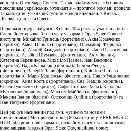
концерти Open Stage Concert. Так ми знайомимо вас із новим
поколінням українських музикантів – протягом року ми провели
18 концертів, у яких виступили молоді виконавці з Києва,
Львова, Дніпра та Одеси.
Першим концерт відбувся 28 січня 2024 року за участі піаніста
Савви Золотарьова. З того часу у форматі Open Stage Concert
виступили Михайло Гринець (фортепіано), Акім Кравченко
(скрипка), Амелі Плошко (фортепіано), Олександр Федюрко
(фортепіано), Андрій Заходякін (фортепіано), Лана Герасименко
(скрипка), Альбіна Шумакова (фортепіано), Акім Зварич,
Катерина Березникова, Михайло Павлов, Іван Василюк
(скрипка), Надія Климʼюк (скрипка), Дарина Фещак
(віолончель), Валерій Лешо (фортепіано), Крістіна Папієва
(фортепіано), Марія Мацієвська (фортепіано), Павло Ульянченко
(скрипка), Анна Костик (фортепіано), Єва Товщик (скрипка),
Євген Гудименко (скрипка), Софія Потіпака (альт), Кароліна
Музиченко (віолончель), Максим Майборода (фортепіано),
Максим Іванов (флейта), Олександр Олійник (фортепіано) та
Іван Петренко (фортепіано).
Цей рік був насичений подіями, музикою та новими
починаннями! Ми провели понад 80 концертів у VERE MUSIC
HUB, відкрили нові формати, познайомилися з талановитими
виконавцями завдяки Open Stage Day, знайшли нових