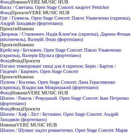
Фонд
Новини
VERE MUSIC HUB
Васкс / Сметана. Open Stage Concert: квартет Petrichor
Фонд
Проєкти
VERE MUSIC HUB
Гріг / Гуммель. Open Stage Concert: Павло Ульянченко (скрипка),
Андрій Заходякін (фортепіано)
Проєкти
Новини
Дворжак / Станкович: Надія Климʼюк (скрипка), Дарина Фещак
(віолончель), Валерій Лешо (фортепіано)
Проєкти
Новини
Крейслер / Бетховен. Open Stage Concert: Павло Ульянченко
(скрипка), Валерія Шульга (фортепіано)
Фонд
Фонд
Проєкти
Погано темперовані танці для 4 скрипок: Беріо / Барток /
Гіндеміт / Бацевич. Open Stage Concert
Проєкти
Новини
Пуленк / Косенко. Open Stage Concert: Лана Герасименко
(скрипка), Владислав Мокрицький (фортепіано)
Фонд
Новини
VERE MUSIC HUB
Шопен / Равель / Ревуцький. Open Stage Concert: Іван Петренко
(фортепіано)
Фонд
Фонд
Проєкти
Шопен / Хаф / Ліст / Бетховен. Open Stage Concert: Андрій
Заходякін (фортепіано)
Новини
VERE MUSIC HUB
Шопен / Шуман: надто романтично. Open Stage Concert: Марія