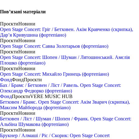
Пов’язані матеріали
Проєкти
Новини
Open Stage Concert: Гріг / Бетховен. Акім Кравченко (скрипка),
Дар’я Кривушина (фортепіано)
Проєкти
Новини
Open Stage Concert: Савва Золотарьов (фортепіано)
Проєкти
Новини
Open Stage Concert: Шопен / Шуман / Лятошинський. Амєлія
Плошко (фортепіано)
Проєкти
Новини
Open Stage Сoncert: Михайло Гринець (фортепіано)
Фонд
Фонд
Проєкти
Бах / Брамс / Бетховен / Ліст / Равель. Open Stage Concert:
Олександр Федюрко (фортепіано)
Фонд
Проєкти
VERE MUSIC HUB
Бетховен / Брамс. Open Stage Concert: Акім Зварич (скрипка),
Максим Майборода (фортепіано)
Проєкти
Новини
Бетховен / Ліст / Шуман / Шопен / Франк. Open Stage Concert:
Альбіна Шумакова (фортепіано)
Проєкти
Новини
Брукнер / Алмаші / Ріс / Скорик: Open Stage Concert