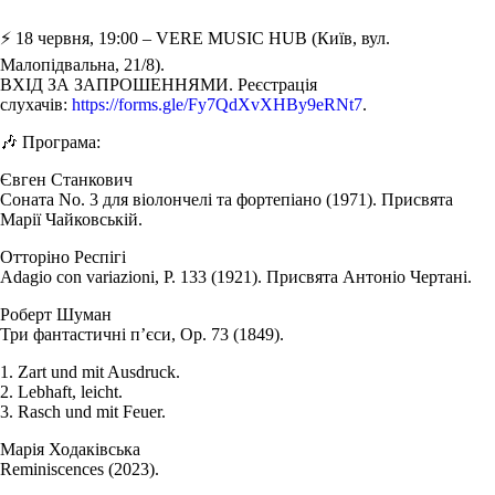
⚡️ 18 червня, 19:00 – VERE MUSIC HUB (Київ, вул.
Малопідвальна, 21/8).
ВХІД ЗА ЗАПРОШЕННЯМИ. Реєстрація
слухачів:
https://forms.gle/Fy7QdXvXHBy9eRNt7
.
🎶 Програма:
Євген Станкович
Соната No. 3 для віолончелі та фортепіано (1971). Присвята
Марії Чайковській.
Отторіно Респігі
Adagio con variazioni, P. 133 (1921). Присвята Антоніо Чертані.
Роберт Шуман
Три фантастичні п’єси, Op. 73 (1849).
1. Zart und mit Ausdruck.
2. Lebhaft, leicht.
3. Rasch und mit Feuer.
Марія Ходаківська
Reminiscences (2023).