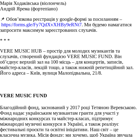
Марія Ходаківська (віолончель)
Андрій Ярема (фортепіано)
📌 Обов’язкова реєстрація у google-формі за посиланням –
https://forms.gle/Fy7QdXvXHBy9eRNt7
. Ми будемо намагатися
запросити максимум зареєстрованих слухачів.
* * *
VERE MUSIC HUB – простір для молодих музикантів та
слухачів, створений фундацією VERE MUSIC FUND. Він
об’єднує верхній зал на 100 місць – для концертів, записів,
майстер-класів, лекцій тощо, а також нижній репетиційний зал.
Його адреса – Київ, вулиця Малопідвальна, 21/8.
VERE MUSIC FUND
Благодійний фонд, заснований у 2017 році Тетяною Веревською.
Фонд надає українським музикантам гранти для участі у
міжнародних конкурсах та майстер-класах, підтримує
міжнародні музичні конкурси в Україні, а також реалізує
фестивальні проєкти та освітні ініціативи. Наш світ – це
класична музика. Місія фонду: ми хочемо, щоб Україна звучала