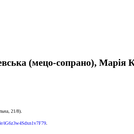
вська (мецо-сопрано), Марія 
на, 21/8).
.gle/iG6z3w4Sdxn1v7F79
.