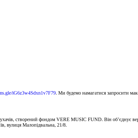
orms.gle/iG6z3w4Sdxn1v7F79
. Ми будемо намагатися запросити мак
лухачів, створений фондом VERE MUSIC FUND. Він об’єднує верхні
їв, вулиця Малопідвальна, 21/8.