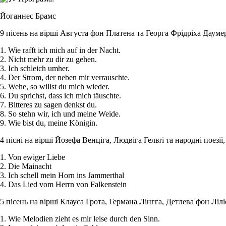
Йоганнес Брамс
9 пісень на вірші Августа фон Платена та Георга Фрідріха Даумер
1. Wie rafft ich mich auf in der Nacht.
2. Nicht mehr zu dir zu gehen.
3. Ich schleich umher.
4. Der Strom, der neben mir verrauschte.
5. Wehe, so willst du mich wieder.
6. Du sprichst, dass ich mich täuschte.
7. Bitteres zu sagen denkst du.
8. So stehn wir, ich und meine Weide.
9. Wie bist du, meine Königin.
4 пісні на вірші Йозефа Венціга, Людвіга Гельті та народні поезії,
1. Von ewiger Liebe
2. Die Mainacht
3. Ich schell mein Horn ins Jammerthal
4. Das Lied vom Herrn von Falkenstein
5 пісень на вірші Клауса Грота, Германа Лінгга, Детлева фон Лілі
1. Wie Melodien zieht es mir leise durch den Sinn.