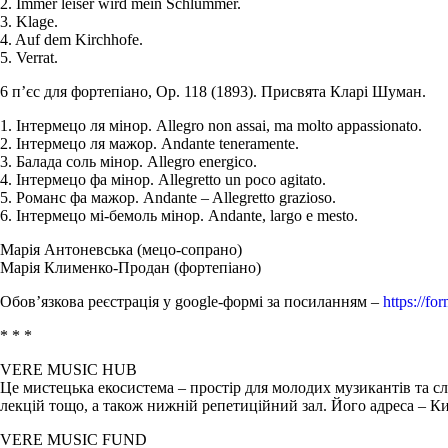
2. Immer leiser wird mein Schlummer.
3. Klage.
4. Auf dem Kirchhofe.
5. Verrat.
6 п’єс для фортепіано, Op. 118 (1893). Присвята Кларі Шуман.
1. Інтермецо ля мінор. Allegro non assai, ma molto appassionato.
2. Інтермецо ля мажор. Andante teneramente.
3. Балада соль мінор. Allegro energico.
4. Інтермецо фа мінор. Allegretto un poco agitato.
5. Романс фа мажор. Andante – Allegretto grazioso.
6. Інтермецо мі-бемоль мінор. Andante, largo e mesto.
Марія Антоневська (мецо-сопрано)
Марія Клименко-Продан (фортепіано)
Обов’язкова реєстрація у google-формі за посиланням –
https://f
* * *
VERE MUSIC HUB
Це мистецька екосистема – простір для молодих музикантів та с
лекцій тощо, а також нижній репетиційний зал. Його адреса – Ки
VERE MUSIC FUND