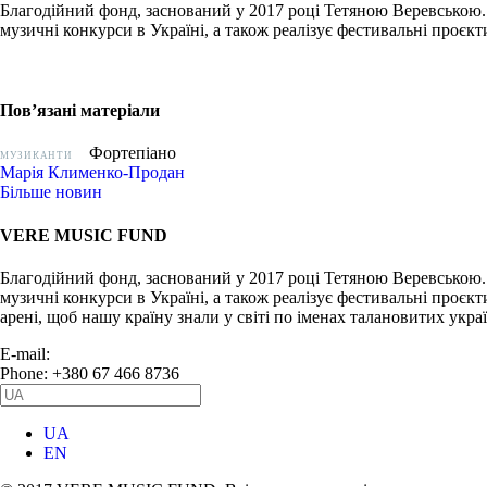
Благодійний фонд, заснований у 2017 році Тетяною Веревською.
музичні конкурси в Україні, а також реалізує фестивальні проєкти
Пов’язані матеріали
Фортепіано
МУЗИКАНТИ
Марія Клименко-Продан
Більше новин
VERE MUSIC FUND
Благодійний фонд, заснований у 2017 році Тетяною Веревською.
музичні конкурси в Україні, а також реалізує фестивальні проєкт
арені, щоб нашу країну знали у світі по іменах талановитих укра
E-mail:
info@vere.fund
Phone: +380 67 466 8736
UA
EN