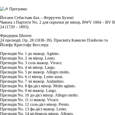
Програма:
Йоганн Себастьян Бах – Ферруччо Бузоні
Чакона з Партити No. 2 для скрипки ре мінор, BWV 1004 – BV B
24 (1720 – 1893).
Фридерик Шопен
24 прелюдії, Op. 28 (1838–39). Присвята Камилю Плейелю та
Йозефу Кристофу Кесслеру.
Прелюдія No. 1 до мажор. Agitato.
Прелюдія No. 2 ля мінор. Lento.
Прелюдія No. 3 соль мажор. Vivace.
Прелюдія No. 4 мі мінор. Largo.
Прелюдія No. 5 ре мажор. Allegro molto.
Прелюдія No. 6 сі мінор. Lento assai.
Прелюдія No. 7 ля мажор. Andantino.
Прелюдія No. 8 фа-дієз мінор. Molto agitato.
Прелюдія No. 9 мі мажор. Largo.
Прелюдія No. 10 до-дієз мінор. Allegro molto.
Прелюдія No. 11 сі мажор. Vivace.
Прелюдія No. 12 соль-дієз мінор. Presto.
Прелюдія No. 13 фа-дієз мажор. Lento.
Прелюдія No. 14 мі-бемоль мінор. Allegro.