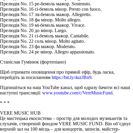
Прелюдія No. 15 ре-бемоль мажор. Sostenuto.
Прелюдія No. 16 сі-бемоль мінор. Presto con fuoco.
Прелюдія No. 17 ля-бемоль мажор. Allegretto.
Прелюдія No. 18 фа мінор. Molto allegro.
Прелюдія No. 19 мі-бемоль мажор. Vivace.
Прелюдія No. 20 до мінор. Largo.
Прелюдія No. 21 сі-бемоль мажор. Cantabile.
Прелюдія No. 22 соль мінор. Molto agitato.
Прелюдія No. 23 фа мажор. Moderato.
Прелюдія No. 24 ре мінор. Allegro appassionato.
Станіслав Гумінюк (фортепіано)
Щоб отримати оповіщення про прямий ефір, будь ласка,
перейдіть за посиланням
https://bit.ly/4uzJBn9
.
Підпишіться на наш YouTube канал, щоб одразу бачити всі наші
наступні трансляції:
www.youtube.com/c/VereMusicFund
.
* * *
VERE MUSIC HUB
Це мистецька екосистема – простір для молодих музикантів та
слухачів, створений фондом VERE MUSIC FUND. Він об’єднує
верхній зал на 100 місць – для концертів, записів, майстер-