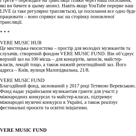
І третя – переходьте на трансляції тільки через наші посилання,
які ви бачите в цьому анонсі. Навіть якщо YouTube перерве наш
LIVE (а таке регулярно трапляється), це посилання все одно буде
працювати – воно спрямує вас на сторінку поновленої
трансляції.
* * *
VERE MUSIC HUB
Це мистецька екосистема – простір для молодих музикантів та
слухачів, створений фондом VERE MUSIC FUND. Він об’єднує
верхній зал на 100 місць – для концертів, записів, майстер-
класів, лекцій тощо, а також нижній репетиційний зал. Його
адреса – Київ, вулиця Малопідвальна, 21/8.
VERE MUSIC FUND
Благодійний фонд, заснований у 2017 році Тетяною Веревською.
Фонд надає українським музикантам гранти для участі у
міжнародних конкурсах та майстер-класах, підтримує
міжнародні музичні конкурси в Україні, а також реалізує
фестивальні проєкти та освітні ініціативи.
VERE MUSIC FUND