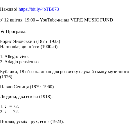
Наживо!
https://bit.ly/4bTB073
⚡️ 12 квітня, 19:00 – YouTube-канал VERE MUSIC FUND
🎶 Програма:
Борис Яновський (1875–1933)
Harmoniæ, дві п’єси (1900-ті):
1. Allegro vivo.
2. Adagio pensieroso.
Бублики, 18 п’єсок-вправ для розвитку слуха й смаку музичного
(1926).
Павло Сениця (1879–1960)
Людина, два ескізи (1918):
1. ♩= 72.
2. ♩= 72.
Погляд, усміх і рух, ескіз (1923).