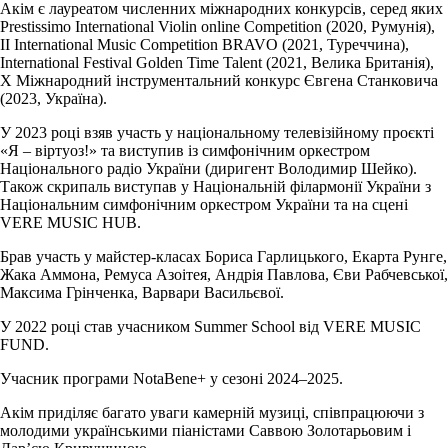
Акім є лауреатом численних міжнародних конкурсів, серед яких
Prestissimo International Violin online Competition (2020, Румунія),
II International Music Competition BRAVO (2021, Туреччина),
International Festival Golden Time Talent (2021, Велика Британія),
Х Міжнародний інструментальний конкурс Євгена Станковича
(2023, Україна).
У 2023 році взяв участь у національному телевізійному проєкті
«Я – віртуоз!» та виступив із симфонічним оркестром
Національного радіо України (диригент Володимир Шейко).
Також скрипаль виступав у Національній філармонії України з
Національним симфонічним оркестром України та на сцені
VERE MUSIC HUB.
Брав участь у майстер-класах Бориса Гарлицького, Екарта Рунге,
Жака Аммона, Ремуса Азоітея, Андрія Павлова, Єви Рабчевської,
Максима Грінченка, Варвари Васильєвої.
У 2022 році став учасником Summer School від VERE MUSIC
FUND.
Учасник програми NotaBene+ у сезоні 2024–2025.
Акім приділяє багато уваги камерній музиці, співпрацюючи з
молодими українськими піаністами Саввою Золотарьовим і