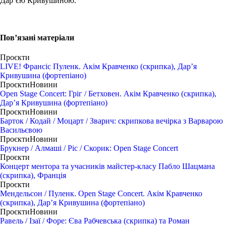
Дар’єю Кривушиною.
Пов’язані матеріали
Проєкти
LIVE! Франсіс Пуленк. Акім Кравченко (скрипка), Дар’я
Кривушина (фортепіано)
Проєкти
Новини
Open Stage Concert: Гріг / Бетховен. Акім Кравченко (скрипка),
Дар’я Кривушина (фортепіано)
Проєкти
Новини
Барток / Кодай / Моцарт / Зварич: скрипкова вечірка з Варварою
Васильєвою
Проєкти
Новини
Брукнер / Алмаші / Ріс / Скорик: Open Stage Concert
Проєкти
Концерт ментора та учасників майстер-класу Пабло Шацмана
(скрипка), Франція
Проєкти
Мендельсон / Пуленк. Open Stage Concert. Акім Кравченко
(скрипка), Дар’я Кривушина (фортепіано)
Проєкти
Новини
Равель / Ізаї / Форе: Єва Рабчевська (скрипка) та Роман