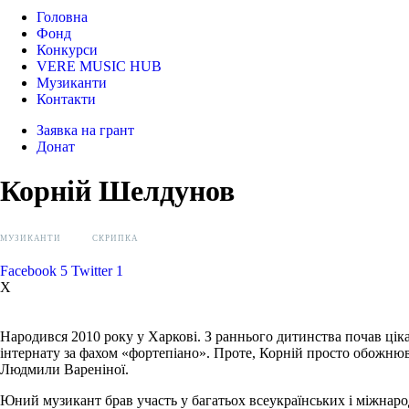
Головна
Фонд
Конкурси
VERE MUSIC HUB
Музиканти
Контакти
Заявка на грант
Донат
Корній Шелдунов
МУЗИКАНТИ
СКРИПКА
Facebook
5
Twitter
1
X
Народився 2010 року у Харкові. З раннього дитинства почав цікав
інтернату за фахом «фортепіано». Проте, Корній просто обожнюва
Людмили Вареніної.
Юний музикант брав участь у багатьох всеукраїнських і міжнародних