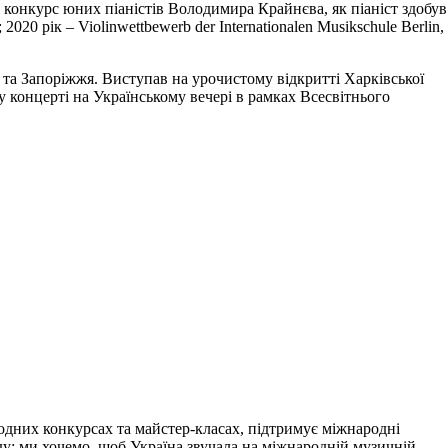
й конкурс юних піаністів Володимира Крайнєва, як піаніст здобув
2020 рік – Violinwettbewerb der Internationalen Musikschule Berlin,
та Запоріжжя. Виступав на урочистому відкритті Харківської
 у концерті на Українському вечері в рамках Всесвітнього
одних конкурсах та майстер-класах, підтримує міжнародні
нду: ми хочемо, щоб Україна звучала на міжнародній музичній