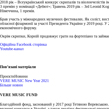
2018 рік – Всеукраїнський конкурс скрипалів та віолончелістів і
3 премію у номінації «Дебют»; Травень 2019 рік – 3rd Leonid Kogan 
Німеччина, 1 премія.
Брав участь у міжнародних музичних фестивалях. Як соліст, вис
обласної філармонії за участі Президента України у 2019 році. У
економічного форуму.
Окрім скрипки, Корній продовжує грати на фортепіано та займа
Офіційна Facebook cторінка
Youtube-канал
Пов’язані матеріали
Проєкти
Новини
VERE MUSIC New Year 2021
Більше новин
VERE MUSIC FUND
Благодійний фонд, заснований у 2017 році Тетяною Веревською.
музичні конкурси в Україні, а також реалізує фестивальні проєкт