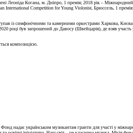
мені Леоніда Когана, м. Дніпро, 1 премія; 2018 рік – Міжнародни
International Competition for Young Violonist, Брюссель, 1 премія; 
тупав із симфонічними та камерними оркестрами Харкова, Києва 
 2020 році був запрошений до Давосу (Швейцарія), де взяв участь
ється композицією.
 Фонд надає українським музикантам гранти для участі у міжнар
и та освітні ініціативи. Наш світ – це класична музика. Місія фо