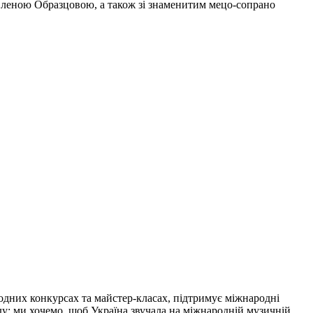
Оленою Образцовою, а також зі знаменитим мецо-сопрано
одних конкурсах та майстер-класах, підтримує міжнародні
нду: ми хочемо, щоб Україна звучала на міжнародній музичній