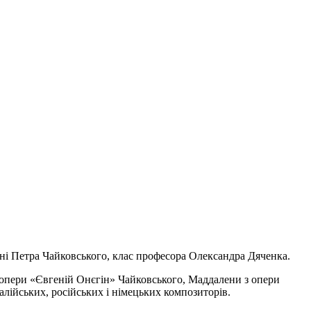
мені Петра Чайковського, клас професора Олександра Дяченка.
 з опери «Євгеній Онєгін» Чайковського, Маддалени з опери
алійських, російських і німецьких композиторів.