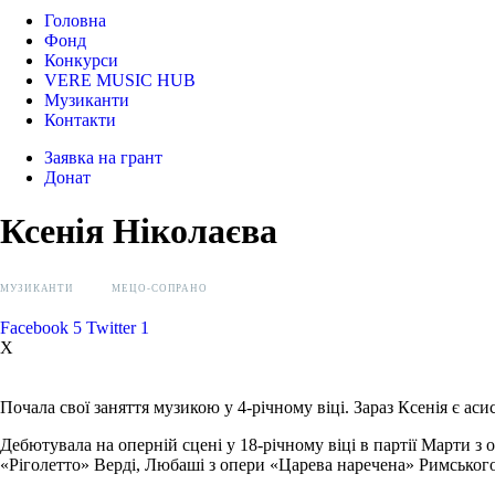
Головна
Фонд
Конкурси
VERE MUSIC HUB
Музиканти
Контакти
Заявка на грант
Донат
Ксенія Ніколаєва
МУЗИКАНТИ
МЕЦО-СОПРАНО
Facebook
5
Twitter
1
X
Почала свої заняття музикою у 4-річному віці. Зараз Ксенія є а
Дебютувала на оперній сцені у 18-річному віці в партії Марти з
«Ріголетто» Верді, Любаші з опери «Царева наречена» Римського-