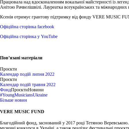
Працювала над вдосконаленням вокальної майстерності із леге
Анітою Рачвелішвілі. Лауреатка всеукраїнських та міжнародних 
Ксенія отримує грантову підтримку від фонду VERE MUSIC F
Офіційна сторінка facebook
Офіційна сторінка у YouTube
Пов’язані матеріали
Проєкти
Календар подій липня 2022
Проєкти
Календар подій травня 2022
Фонд
Проєкти
Новини
#YoungMusiciansUkraine
Більше новин
VERE MUSIC FUND
Благодійний фонд, заснований у 2017 році Тетяною Веревською.
музичні конкурси в Україні, а також реалізує фестивальні проєкт