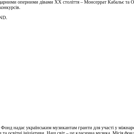
ндарними оперними дівами XX століття – Монсеррат Кабальє та 
конкурсів.
UND.
 Фонд надає українським музикантам гранти для участі у міжнар
и та освітні ініціативи. Наш світ – це класична музика. Місія фо