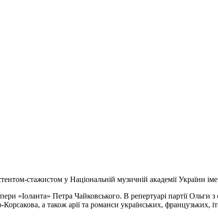
систентом-стажистом у Національній музичній академії України і
 опери «Іоланта» Петра Чайковського. В репертуарі партії Ольги
Корсакова, а також арії та романси українських, французьких, іт