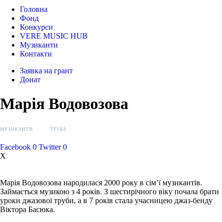
Головна
Фонд
Конкурси
VERE MUSIC HUB
Музиканти
Контакти
Заявка на грант
Донат
Марія Водовозова
МУЗИКАНТИ
ТРУБА
Facebook
0
Twitter
0
X
Марія Водовозова народилася 2000 року в сім’ї музикантів.
Займається музикою з 4 років. З шестирічного віку почала брати
уроки джазової труби, а в 7 років стала учасницею джаз-бенду
Віктора Басюка.