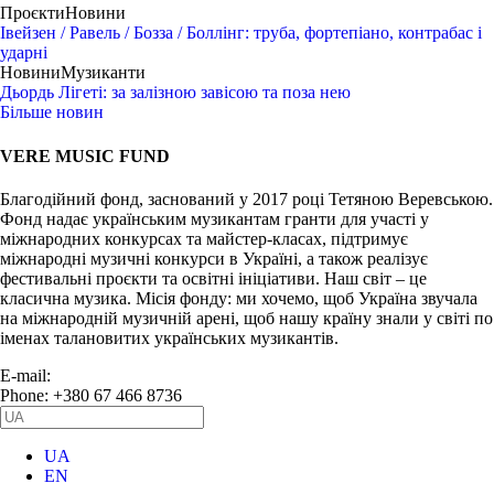
Проєкти
Новини
Івейзен / Равель / Бозза / Боллінг: труба, фортепіано, контрабас і
ударні
Новини
Музиканти
Дьордь Лігеті: за залізною завісою та поза нею
Більше новин
VERE MUSIC FUND
Благодійний фонд, заснований у 2017 році Тетяною Веревською.
Фонд надає українським музикантам гранти для участі у
міжнародних конкурсах та майстер-класах, підтримує
міжнародні музичні конкурси в Україні, а також реалізує
фестивальні проєкти та освітні ініціативи. Наш світ – це
класична музика. Місія фонду: ми хочемо, щоб Україна звучала
на міжнародній музичній арені, щоб нашу країну знали у світі по
іменах талановитих українських музикантів.
E-mail:
info@vere.fund
Phone: +380 67 466 8736
UA
EN