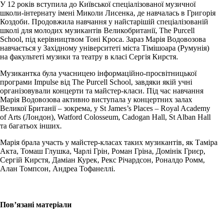
У 12 років вступила до Київської спеціалізованої музичної
школи-інтернату імені Миколи Лисенка, де навчалась в Григорія
Коздоби. Продовжила навчання у найстарішій спеціалізованій
школі для молодих музикантів Великобританії, The Purcell
School, під керівництвом Тоні Кроса. Зараз Марія Водовозова
навчається у Західному університеті міста Тімішоара (Румунія)
на факультеті музики та театру в класі Сергія Кирстя.
Музикантка була учасницею інформаційно-просвітницької
програми Impulse від The Purcell School, завдяки якій учні
організовували концерти та майстер-класи. Під час навчання
Марія Водовозова активно виступала у концертних залах
Великої Британії – зокрема, у St James’s Places – Royal Academy
of Arts (Лондон), Watford Colosseum, Cadogan Hall, St Alban Hall
та багатьох інших.
Марія брала участь у майстер-класах таких музикантів, як Таміра
Акта, Томаш Глушка, Чарлі Грін, Роман Гріна, Домінік Гриєр,
Сергій Кирстя, Даміан Курек, Рекс Річардсон, Роналдо Ромм,
Алан Томпсон, Андреа Тофанеллі.
Пов’язані матеріали