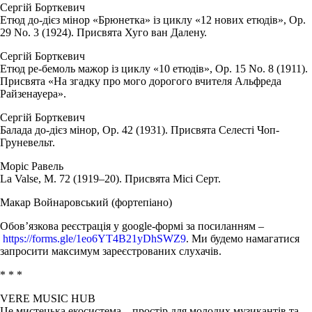
Сергій Борткевич
Етюд до-дієз мінор «Брюнетка» із циклу «12 нових етюдів», Op.
29 No. 3 (1924). Присвята Хуго ван Далену.
Сергій Борткевич
Етюд ре-бемоль мажор із циклу «10 етюдів», Op. 15 No. 8 (1911).
Присвята «На згадку про мого дорогого вчителя Альфреда
Райзенауера».
Сергій Борткевич
Балада до-дієз мінор, Op. 42 (1931). Присвята Селесті Чоп-
Груневельт.
Моріс Равель
La Valse, M. 72 (1919–20). Присвята Місі Серт.
Макар Войнаровський (фортепіано)
Обов’язкова реєстрація у google-формі за посиланням –
https://forms.gle/1eo6YT4B21yDhSWZ9
. Ми будемо намагатися
запросити максимум зареєстрованих слухачів.
* * *
VERE MUSIC HUB
Це мистецька екосистема – простір для молодих музикантів та