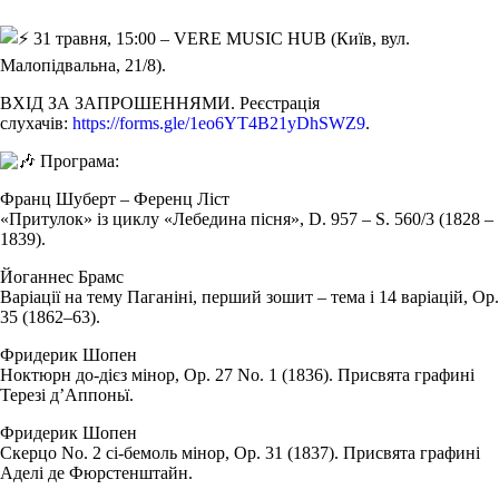
31 травня, 15:00 – VERE MUSIC HUB (Київ, вул.
Малопідвальна, 21/8).
ВХІД ЗА ЗАПРОШЕННЯМИ. Реєстрація
слухачів:
https://forms.gle/1eo6YT4B21yDhSWZ9
.
Програма:
Франц Шуберт – Ференц Ліст
«Притулок» із циклу «Лебедина пісня», D. 957 – S. 560/3 (1828 –
1839).
Йоганнес Брамс
Варіації на тему Паганіні, перший зошит – тема і 14 варіацій, Op.
35 (1862–63).
Фридерик Шопен
Ноктюрн до-дієз мінор, Op. 27 No. 1 (1836). Присвята графині
Терезі дʼАппоньї.
Фридерик Шопен
Скерцо No. 2 сі-бемоль мінор, Op. 31 (1837). Присвята графині
Аделі де Фюрстенштайн.