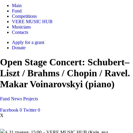
Main
Fund
Competitions
VERE MUSIC HUB
Musicians
Contacts
Apply for a grant
Donate
Open Stage Concert: Schubert–
Liszt / Brahms / Chopin / Ravel.
Makar Voinarovskyi (piano)
Fund
News
Projects
Facebook
0
Twitter
0
X
31 травня, 15:00 – VERE MUSIC HUB (Київ, вул.