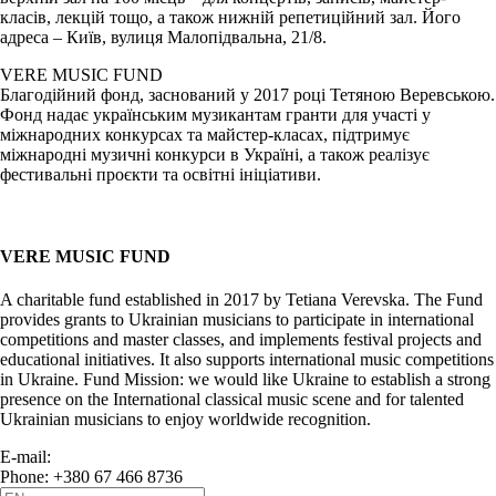
класів, лекцій тощо, а також нижній репетиційний зал. Його
адреса – Київ, вулиця Малопідвальна, 21/8.
VERE MUSIC FUND
Благодійний фонд, заснований у 2017 році Тетяною Веревською.
Фонд надає українським музикантам гранти для участі у
міжнародних конкурсах та майстер-класах, підтримує
міжнародні музичні конкурси в Україні, а також реалізує
фестивальні проєкти та освітні ініціативи.
VERE MUSIC FUND
A charitable fund established in 2017 by Tetiana Verevska. The Fund
provides grants to Ukrainian musicians to participate in international
competitions and master classes, and implements festival projects and
educational initiatives. It also supports international music competitions
in Ukraine. Fund Mission: we would like Ukraine to establish a strong
presence on the International classical music scene and for talented
Ukrainian musicians to enjoy worldwide recognition.
E-mail:
info@vere.fund
Phone: +380 67 466 8736