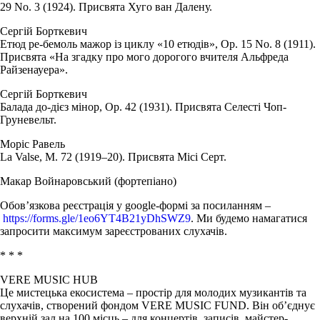
29 No. 3 (1924). Присвята Хуго ван Далену.
Сергій Борткевич
Етюд ре-бемоль мажор із циклу «10 етюдів», Op. 15 No. 8 (1911).
Присвята «На згадку про мого дорогого вчителя Альфреда
Райзенауера».
Сергій Борткевич
Балада до-дієз мінор, Op. 42 (1931). Присвята Селесті Чоп-
Груневельт.
Моріс Равель
La Valse, M. 72 (1919–20). Присвята Місі Серт.
Макар Войнаровський (фортепіано)
Обов’язкова реєстрація у google-формі за посиланням –
https://forms.gle/1eo6YT4B21yDhSWZ9
. Ми будемо намагатися
запросити максимум зареєстрованих слухачів.
* * *
VERE MUSIC HUB
Це мистецька екосистема – простір для молодих музикантів та
слухачів, створений фондом VERE MUSIC FUND. Він об’єднує
верхній зал на 100 місць – для концертів, записів, майстер-