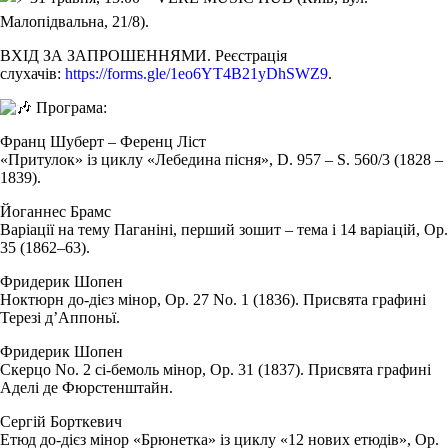
Малопідвальна, 21/8).
ВХІД ЗА ЗАПРОШЕННЯМИ. Реєстрація
слухачів:
https://forms.gle/1eo6YT4B21yDhSWZ9
.
Програма:
Франц Шуберт – Ференц Ліст
«Притулок» із циклу «Лебедина пісня», D. 957 – S. 560/3 (1828 –
1839).
Йоганнес Брамс
Варіації на тему Паганіні, перший зошит – тема і 14 варіацій, Op.
35 (1862–63).
Фридерик Шопен
Ноктюрн до-дієз мінор, Op. 27 No. 1 (1836). Присвята графині
Терезі дʼАппоньї.
Фридерик Шопен
Скерцо No. 2 сі-бемоль мінор, Op. 31 (1837). Присвята графині
Аделі де Фюрстенштайн.
Сергій Борткевич
Етюд до-дієз мінор «Брюнетка» із циклу «12 нових етюдів», Op.