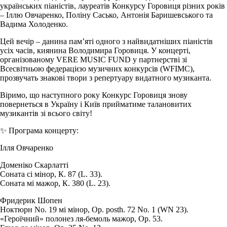
українських піаністів, лауреатів Конкурсу Горовиця різних років
– Іллю Овчаренко, Поліну Сасько, Антонія Баришевського та
Вадима Холоденко.
Цей вечір – данина пам’яті одного з найвидатніших піаністів
усіх часів, киянина Володимира Горовиця. У концерті,
організованому VERE MUSIC FUND у партнерстві зі
Всесвітньою федерацією музичних конкурсів (WFIMC),
прозвучать знакові твори з репертуару видатного музиканта.
Віримо, що наступного року Конкурс Горовиця знову
повернеться в Україну і Київ прийматиме талановитих
музикантів зі всього світу!
✨ Програма концерту:
Ілля Овчаренко
Доменіко Скарлатті
Соната сі мінор, К. 87 (L. 33).
Соната мі мажор, К. 380 (L. 23).
Фридерик Шопен
Ноктюрн No. 19 мі мінор, Op. posth. 72 No. 1 (WN 23).
«Героїчний» полонез ля-бемоль мажор, Op. 53.