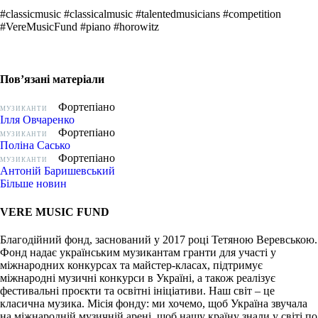
#classicmusic #classicalmusic #talentedmusicians #competition
#VereMusicFund #piano #horowitz
Пов’язані матеріали
Фортепіано
МУЗИКАНТИ
Ілля Овчаренко
Фортепіано
МУЗИКАНТИ
Поліна Сасько
Фортепіано
МУЗИКАНТИ
Антоній Баришевський
Більше новин
VERE MUSIC FUND
Благодійний фонд, заснований у 2017 році Тетяною Веревською.
Фонд надає українським музикантам гранти для участі у
міжнародних конкурсах та майстер-класах, підтримує
міжнародні музичні конкурси в Україні, а також реалізує
фестивальні проєкти та освітні ініціативи. Наш світ – це
класична музика. Місія фонду: ми хочемо, щоб Україна звучала
на міжнародній музичній арені, щоб нашу країну знали у світі по