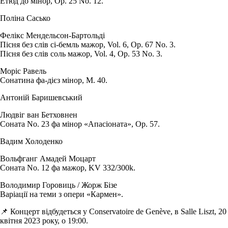
Етюд до мінор, Op. 25 No. 12.
Поліна Сасько
Фелікс Мендельсон-Бартольді
Пісня без слів сі-бемль мажор, Vol. 6, Op. 67 No. 3.
Пісня без слів соль мажор, Vol. 4, Op. 53 No. 3.
Моріс Равель
Сонатина фа-дієз мінор, M. 40.
Антоній Баришевський
Людвіг ван Бетховнен
Соната No. 23 фа мінор «Апасіоната», Op. 57.
Вадим Холоденко
Вольфганг Амадей Моцарт
Соната No. 12 фа мажор, KV 332/300k.
Володимир Горовиць / Жорж Бізе
Варіації на теми з опери «Кармен».
📌 Концерт відбудеться у Conservatoire de Genève, в Salle Liszt, 20
квітня 2023 року, о 19:00.