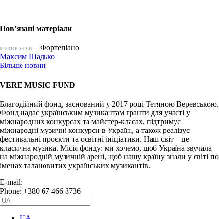
Пов’язані матеріали
Фортепіано
МУЗИКАНТИ
Максим Шадько
Більше новин
VERE MUSIC FUND
Благодійний фонд, заснований у 2017 році Тетяною Веревською.
Фонд надає українським музикантам гранти для участі у
міжнародних конкурсах та майстер-класах, підтримує
міжнародні музичні конкурси в Україні, а також реалізує
фестивальні проєкти та освітні ініціативи. Наш світ – це
класична музика. Місія фонду: ми хочемо, щоб Україна звучала
на міжнародній музичній арені, щоб нашу країну знали у світі по
іменах талановитих українських музикантів.
E-mail:
info@vere.fund
Phone: +380 67 466 8736
UA