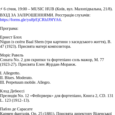
⚡️ 6 січня, 19:00 – MUSIC HUB (Київ, вул. Малопідвальна, 21/8).
ВХІД ЗА ЗАПРОШЕННЯМИ. Реєстрація слухачів:
https://forms.gle/yu8jrEjCRhJJ9fYA6
.
Програма:
Ернест Блох
Nigun із сюїти Baal Shem (три картини з хасидського життя), B.
47 (1923). Присвята матері композитора.
Моріс Равель
Соната No. 2 для скрипки та фортепіано соль мажор, M. 77
(1923-27). Присвята Елен Журдан-Моранж.
I. Allegretto.
II. Blues. Moderato.
III. Perpetuum mobile. Allegro.
Клод Дебюссі
Прелюдія No. 12 «Фейєрверк» для фортепіано, Книга 2, CD. 131
L. 123 (1912–13).
Пабло де Сарасате
Кармен фантазія, Op. 25 (1881). Присвята директору Віденської