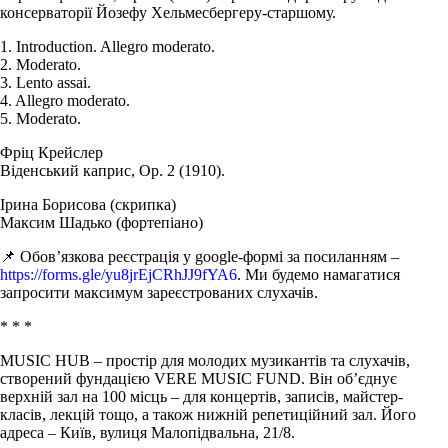
консерваторії Йозефу Хельмесбергеру-старшому.
1. Introduction. Allegro moderato.
2. Moderato.
3. Lento assai.
4. Allegro moderato.
5. Moderato.
Фріц Крейслер
Віденський каприс, Op. 2 (1910).
Ірина Борисова (скрипка)
Максим Шадько (фортепіано)
📌 Обов’язкова реєстрація у google-формі за посиланням –
https://forms.gle/yu8jrEjCRhJJ9fYA6
. Ми будемо намагатися
запросити максимум зареєстрованих слухачів.
* * *
MUSIC HUB – простір для молодих музикантів та слухачів,
створений фундацією VERE MUSIC FUND. Він об’єднує
верхній зал на 100 місць – для концертів, записів, майстер-
класів, лекцій тощо, а також нижній репетиційний зал. Його
адреса – Київ, вулиця Малопідвальна, 21/8.