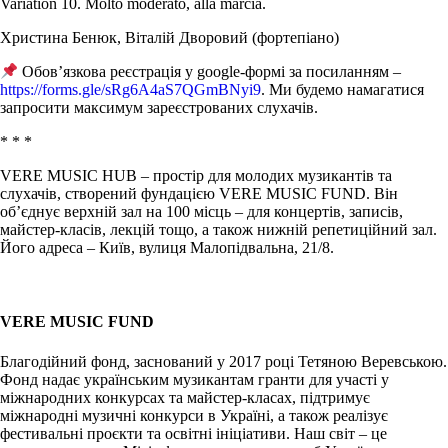
Variation 10. Molto moderato, alla marcia.
Христина Бенюк, Віталій Дворовий (фортепіано)
Обов’язкова реєстрація у google-формі за посиланням –
https://forms.gle/sRg6A4aS7QGmBNyi9
. Ми будемо намагатися
запросити максимум зареєстрованих слухачів.
* * *
VERE MUSIC HUB – простір для молодих музикантів та
слухачів, створений фундацією VERE MUSIC FUND. Він
об’єднує верхній зал на 100 місць – для концертів, записів,
майстер-класів, лекцій тощо, а також нижній репетиційний зал.
Його адреса – Київ, вулиця Малопідвальна, 21/8.
VERE MUSIC FUND
Благодійний фонд, заснований у 2017 році Тетяною Веревською.
Фонд надає українським музикантам гранти для участі у
міжнародних конкурсах та майстер-класах, підтримує
міжнародні музичні конкурси в Україні, а також реалізує
фестивальні проєкти та освітні ініціативи. Наш світ – це