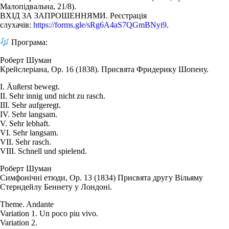
Малопідвальна, 21/8).
ВХІД ЗА ЗАПРОШЕННЯМИ. Реєстрація
слухачів:
https://forms.gle/sRg6A4aS7QGmBNyi9
.
Програма:
Роберт Шуман
Крейслеріана, Oр. 16 (1838). Присвята Фридерику Шопену.
І. Äußerst bewegt.
ІІ. Sehr innig und nicht zu rasch.
ІІІ. Sehr aufgeregt.
IV. Sehr langsam.
V. Sehr lebhaft.
VI. Sehr langsam.
VII. Sehr rasch.
VIII. Schnell und spielend.
Роберт Шуман
Симфонічні етюди, Oр. 13 (1834) Присвята другу Вільяму
Стерндейлу Беннету у Лондоні.
Theme. Andante
Variation 1. Un poco piu vivo.
Variation 2.