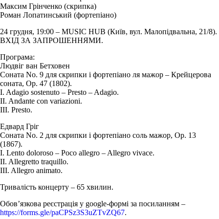
Максим Грінченко (скрипка)
Роман Лопатинський (фортепіано)
24 грудня, 19:00 – MUSIC HUB (Київ, вул. Малопідвальна, 21/8).
ВХІД ЗА ЗАПРОШЕННЯМИ.
Програма:
Людвіг ван Бетховен
Соната No. 9 для скрипки і фортепіано ля мажор – Крейцерова
соната, Op. 47 (1802).
I. Adagio sostenuto – Presto – Adagio.
II. Andante con variazioni.
III. Presto.
Едвард Гріг
Соната No. 2 для скрипки і фортепіано соль мажор, Op. 13
(1867).
I. Lento doloroso – Poco allegro – Allegro vivace.
II. Allegretto traquillo.
III. Allegro animato.
Тривалість концерту – 65 хвилин.
Обов’язкова реєстрація у google-формі за посиланням –
https://forms.gle/paCPSz3S3uZTvZQ67
.