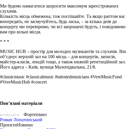
Ми будемо намагатися запросити максимум зареєстрованих
слухачів.
Кількість місць обмежена, тож поспішайте. Та якщо раптом вас
випередять, не засмучуйтесь, будь ласка, – за кілька днів до
концерту ми перевіримо, чи всі запрошені будуть, і повідомимо
вам про вільні місця.
* * *
MUSIC HUB – простір для молодих музикантів та слухачів. Він
об’єднує верхній зал на 100 місць – для концертів, записів,
майстер-класів, лекцій тощо, а також нижній репетиційний зал.
Його адреса – Київ, вулиця Малопідвальна, 21/8.
#classicmusic #classicalmusic #talentedmusicians #VereMusicFund
#VereMusicHub #concert
Пов’язані матеріали
Фортепіано
МУЗИКАНТИ
Роман Лопатинський
Проєкти
Новини