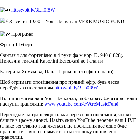
https://bit.ly/3Ln0f8W
31 січня, 19:00 – YouTube-канал VERE MUSIC FUND
Програма:
Франц Шуберт
Фантазія для фортепіано в 4 руки фа мінор, D. 940 (1828).
Присвята графині Кароліні Естерхазі де Галанта.
Катерина Хомякова, Паола Прокопенко (фортепіано)
Щоб отримати оповіщення про прямий ефір, будь ласка,
перейдіть за посиланням
https://bit.ly/3Ln0f8W
.
Підпишіться на наш YouTube канал, щоб одразу бачити всі наші
наступні трансляції:
www.youtube.com/c/VereMusicFund
.
Переходьте на трансляції тільки через наші посилання, які ви
бачите в цьому анонсі. Навіть якщо YouTube перерве наш LIVE
(а таке регулярно трапляється), це посилання все одно буде
працювати – воно спрямує вас на сторінку поновленої
трансляції.