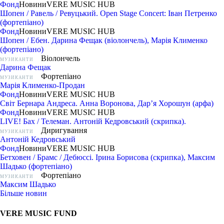
Фонд
Новини
VERE MUSIC HUB
Шопен / Равель / Ревуцький. Open Stage Concert: Іван Петренко
(фортепіано)
Фонд
Новини
VERE MUSIC HUB
Шопен / Ебен. Дарина Фещак (віолончель), Марія Клименко
(фортепіано)
Віолончель
МУЗИКАНТИ
Дарина Фещак
Фортепіано
МУЗИКАНТИ
Марія Клименко-Продан
Фонд
Новини
VERE MUSIC HUB
Світ Бернара Андреса. Анна Воронова, Дарʼя Хорошун (арфа)
Фонд
Новини
VERE MUSIC HUB
LIVE! Бах / Телеман. Антоній Кедровський (скрипка).
Диригування
МУЗИКАНТИ
Антоній Кедровський
Фонд
Новини
VERE MUSIC HUB
Бетховен / Брамс / Дебюссі. Ірина Борисова (скрипка), Максим
Шадько (фортепіано)
Фортепіано
МУЗИКАНТИ
Максим Шадько
Більше новин
VERE MUSIC FUND