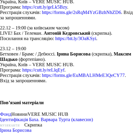
Україна, Київ – VERE MUSIC HUB.
Програма:
https://cutt.ly/geLk5Bzy
.
Реєстрація слухачів:
https://forms.gle/2sRqM4YzGBzhNhZD6
. Вхід
за запрошеннями.
22.12 – 19:00 (за київським часом)
LIVE! Бах / Телеман.
Антоній Кедровський
(скрипка).
Посилання на трансляцію:
https://bit.ly/3OaKSyi
.
23.12 – 19:00
Бетховен / Брамс / Дебюссі.
Ірина Борисова
(скрипка),
Максим
Шадько
(фортепіано).
Україна, Київ – VERE MUSIC HUB.
Програма:
https://cutt.ly/reLlqEyf
.
Реєстрація слухачів:
https://forms.gle/EuMBALHMeE3QeCY77
.
Вхід за запрошеннями.
Пов’язані матеріали
Фонд
Новини
VERE MUSIC HUB
Ідентифікація Баха. Варвара Турта (клавесин)
Скрипка
МУЗИКАНТИ
Ірина Борисова