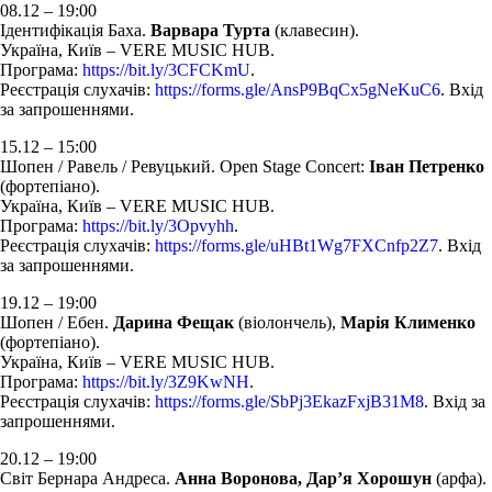
08.12 – 19:00
Ідентифікація Баха.
Варвара Турта
(клавесин).
Україна, Київ – VERE MUSIC HUB.
Програма:
https://bit.ly/3CFCKmU
.
Реєстрація слухачів:
https://forms.gle/AnsP9BqCx5gNeKuC6
. Вхід
за запрошеннями.
15.12 – 15:00
Шопен / Равель / Ревуцький. Open Stage Concert:
Іван Петренко
(фортепіано).
Україна, Київ – VERE MUSIC HUB.
Програма:
https://bit.ly/3Opvyhh
.
Реєстрація слухачів:
https://forms.gle/uHBt1Wg7FXCnfp2Z7
. Вхід
за запрошеннями.
19.12 – 19:00
Шопен / Ебен.
Дарина Фещак
(віолончель),
Марія Клименко
(фортепіано).
Україна, Київ – VERE MUSIC HUB.
Програма:
https://bit.ly/3Z9KwNH
.
Реєстрація слухачів:
https://forms.gle/SbPj3EkazFxjB31M8
. Вхід за
запрошеннями.
20.12 – 19:00
Світ Бернара Андреса.
Анна Воронова, Дарʼя Хорошун
(арфа).