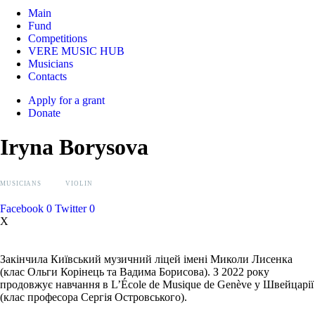
Main
Fund
Competitions
VERE MUSIC HUB
Musicians
Contacts
Apply for a grant
Donate
Iryna Borysova
MUSICIANS
VIOLIN
Facebook
0
Twitter
0
X
Закінчила Київський музичний ліцей імені Миколи Лисенка
(клас Ольги Корінець та Вадима Борисова). З 2022 року
продовжує навчання в L’École de Musique de Genève у Швейцарії
(клас професора Сергія Островського).