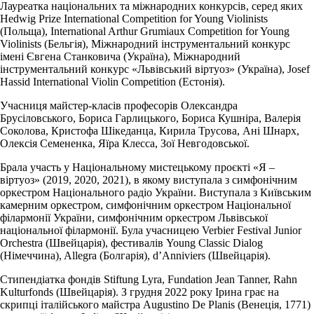
Лауреатка національних та міжнародних конкурсів, серед яких
Hedwig Prize International Competition for Young Violinists
(Польща), International Arthur Grumiaux Competition for Young
Violinists (Бельгія), Міжнародний інструментальний конкурс
імені Євгена Станковича (Україна), Міжнародний
інструментальний конкурс «Львівський віртуоз» (Україна), Josef
Hassid International Violin Competition (Естонія).
Учасниця майстер-класів професорів Олександра
Брусіловського, Бориса Гарлицького, Бориса Кушніра, Валерія
Соколова, Кристофа Шікеданца, Кирила Трусова, Ані Шнарх,
Олексія Семененка, Яїра Клесса, Зої Невгодовської.
Брала участь у Національному мистецькому проєкті «Я –
віртуоз» (2019, 2020, 2021), в якому виступала з симфонічним
оркестром Національного радіо України. Виступала з Київським
камерним оркестром, симфонічним оркестром Національної
філармонії України, симфонічним оркестром Львівської
національної філармонії. Була учасницею Verbier Festival Junior
Orchestra (Швейцарія), фестивалів Young Classic Dialog
(Німеччина), Allegra (Болгарія), d’Anniviers (Швейцарія).
Стипендіатка фондів Stiftung Lyra, Fundation Jean Tanner, Rahn
Kulturfonds (Швейцарія). З грудня 2022 року Ірина грає на
скрипці італійського майстра Augustino De Planis (Венеція, 1771)