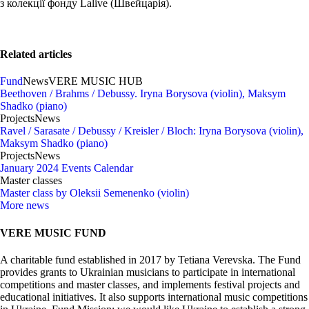
з колекції фонду Lalive (Швейцарія).
Related articles
Fund
News
VERE MUSIC HUB
Beethoven / Brahms / Debussy. Iryna Borysova (violin), Maksym
Shadko (piano)
Projects
News
Ravel / Sarasate / Debussy / Kreisler / Bloch: Iryna Borysova (violin),
Maksym Shadko (piano)
Projects
News
January 2024 Events Calendar
Master classes
Master class by Oleksii Semenenko (violin)
More news
VERE MUSIC FUND
A charitable fund established in 2017 by Tetiana Verevska. The Fund
provides grants to Ukrainian musicians to participate in international
competitions and master classes, and implements festival projects and
educational initiatives. It also supports international music competitions