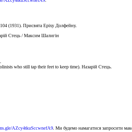
.gle/AZcy4tkuSccwnefA9
.
 104 (1931). Присвята Еріху Долфейну.
арій Стець / Максим Шалигін
.
olinists who still tap their feet to keep time). Назарій Стець.
orms.gle/AZcy4tkuSccwnefA9
. Ми будемо намагатися запросити мак