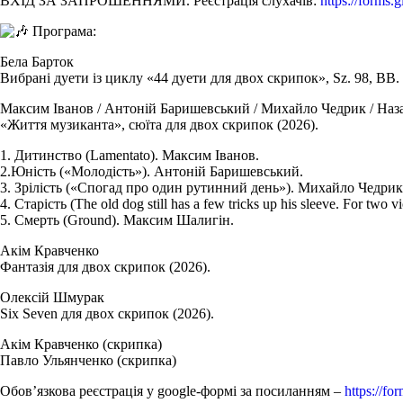
ВХІД ЗА ЗАПРОШЕННЯМИ. Реєстрація слухачів:
https://forms
Програма:
Бела Барток
Вибрані дуети із циклу «44 дуети для двох скрипок», Sz. 98, BB.
Максим Іванов / Антоній Баришевський / Михайло Чедрик / Наз
«Життя музиканта», сюїта для двох скрипок (2026).
1. Дитинство (Lamentato). Максим Іванов.
2.Юність («Молодість»). Антоній Баришевський.
3. Зрілість («Спогад про один рутинний день»). Михайло Чедрик
4. Старість (The old dog still has a few tricks up his sleeve. For two vi
5. Смерть (Ground). Максим Шалигін.
Акім Кравченко
Фантазія для двох скрипок (2026).
Олексій Шмурак
Six Seven для двох скрипок (2026).
Акім Кравченко (скрипка)
Павло Ульянченко (скрипка)
Обов’язкова реєстрація у google-формі за посиланням –
https://f