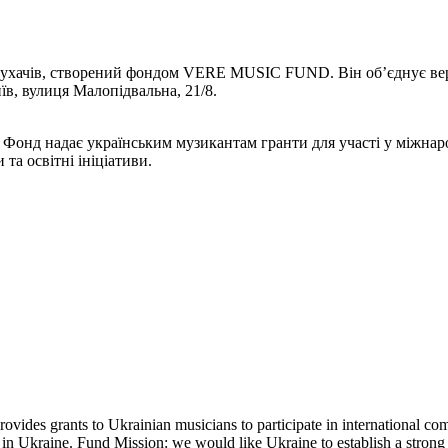
лухачів, створений фондом VERE MUSIC FUND. Він об’єднує верхні
їв, вулиця Малопідвальна, 21/8.
 Фонд надає українським музикантам гранти для участі у міжнар
 та освітні ініціативи.
vides grants to Ukrainian musicians to participate in international com
ns in Ukraine. Fund Mission: we would like Ukraine to establish a strong 