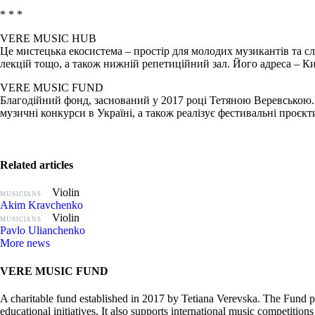
* * *
VERE MUSIC HUB
Це мистецька екосистема – простір для молодих музикантів та с
лекцій тощо, а також нижній репетиційний зал. Його адреса – Ки
VERE MUSIC FUND
Благодійний фонд, заснований у 2017 році Тетяною Веревською.
музичні конкурси в Україні, а також реалізує фестивальні проєкти
Related articles
Violin
MUSICIANS
Akim Kravchenko
Violin
MUSICIANS
Pavlo Ulianchenko
More news
VERE MUSIC FUND
A charitable fund established in 2017 by Tetiana Verevska. The Fund pro
educational initiatives. It also supports international music competitio