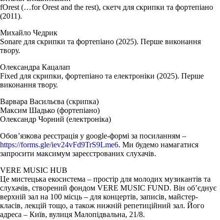
fOrest (…for Orest and the rest), скетч для скрипки та фортепіано
(2011).
Михайло Чедрик
Sonare для скрипки та фортепіано (2025). Перше виконання
твору.
Олександра Кацалап
Fixed для скрипки, фортепіано та електроніки (2025). Перше
виконання твору.
Варвара Васильєва (скрипка)
Максим Шадько (фортепіано)
Олександр Чорний (електроніка)
Обов’язкова реєстрація у google-формі за посиланням –
https://forms.gle/iev24vFd9TrS9Lme6
. Ми будемо намагатися
запросити максимум зареєстрованих слухачів.
VERE MUSIC HUB
Це мистецька екосистема – простір для молодих музикантів та
слухачів, створений фондом VERE MUSIC FUND. Він об’єднує
верхній зал на 100 місць – для концертів, записів, майстер-
класів, лекцій тощо, а також нижній репетиційний зал. Його
адреса – Київ, вулиця Малопідвальна, 21/8.