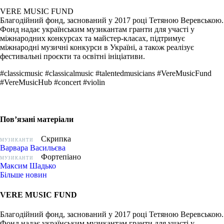
VERE MUSIC FUND
Благодійний фонд, заснований у 2017 році Тетяною Веревською.
Фонд надає українським музикантам гранти для участі у
міжнародних конкурсах та майстер-класах, підтримує
міжнародні музичні конкурси в Україні, а також реалізує
фестивальні проєкти та освітні ініціативи.
#classicmusic #classicalmusic #talentedmusicians #VereMusicFund
#VereMusicHub #concert #violin
Пов’язані матеріали
Скрипка
МУЗИКАНТИ
Варвара Васильєва
Фортепіано
МУЗИКАНТИ
Максим Шадько
Більше новин
VERE MUSIC FUND
Благодійний фонд, заснований у 2017 році Тетяною Веревською.
Фонд надає українським музикантам гранти для участі у