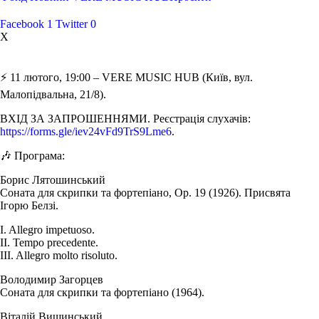
Facebook
1
Twitter
0
X
⚡️ 11 лютого, 19:00 – VERE MUSIC HUB (Київ, вул.
Малопідвальна, 21/8).
ВХІД ЗА ЗАПРОШЕННЯМИ. Реєстрація слухачів:
https://forms.gle/iev24vFd9TrS9Lme6
.
🎶 Програма:
Борис Лятошинський
Соната для скрипки та фортепіано, Oр. 19 (1926). Присвята
Ігорю Белзі.
I. Allegro impetuoso.
II. Tempo precedente.
III. Allegro molto risoluto.
Володимир Загорцев
Соната для скрипки та фортепіано (1964).
Віталій Вишинський