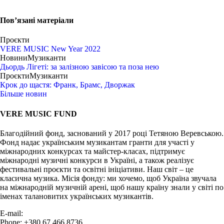
Пов’язані матеріали
Проєкти
VERE MUSIC New Year 2022
Новини
Музиканти
Дьордь Лігеті: за залізною завісою та поза нею
Проєкти
Музиканти
Крок до щастя: Франк, Брамс, Дворжак
Більше новин
VERE MUSIC FUND
Благодійний фонд, заснований у 2017 році Тетяною Веревською.
Фонд надає українським музикантам гранти для участі у
міжнародних конкурсах та майстер-класах, підтримує
міжнародні музичні конкурси в Україні, а також реалізує
фестивальні проєкти та освітні ініціативи. Наш світ – це
класична музика. Місія фонду: ми хочемо, щоб Україна звучала
на міжнародній музичній арені, щоб нашу країну знали у світі по
іменах талановитих українських музикантів.
E-mail:
info@vere.fund
Phone: +380 67 466 8736