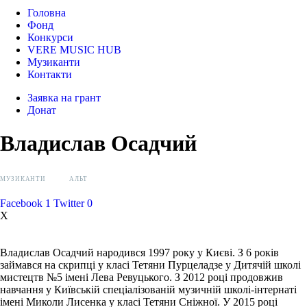
Головна
Фонд
Конкурси
VERE MUSIC HUB
Музиканти
Контакти
Заявка на грант
Донат
Владислав Осадчий
МУЗИКАНТИ
АЛЬТ
Facebook
1
Twitter
0
X
Владислав Осадчий народився 1997 року у Києві. З 6 років
займався на скрипці у класі Тетяни Пурцеладзе у Дитячій школі
мистецтв №5 імені Лева Ревуцького. З 2012 році продовжив
навчання у Київській спеціалізованій музичній школі-інтернаті
імені Миколи Лисенка у класі Тетяни Сніжної. У 2015 році