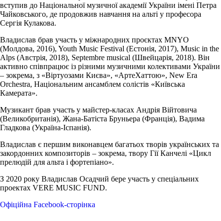
вступив до Національної музичної академії України імені Петра
Чайковського, де продовжив навчання на альті у професора
Сергія Кулакова.
Владислав брав участь у міжнародних проєктах MNYO
(Молдова, 2016), Youth Music Festival (Естонія, 2017), Music in the
Alps (Австрія, 2018), Septembre musical (Швейцарія, 2018). Він
активно співпрацює із різними музичними колективами України
– зокрема, з «Віртуозами Києва», «АртеХаттою», New Era
Orchestra, Національним ансамблем солістів «Київська
Камерата».
Музикант брав участь у майстер-класах Андрія Війтовича
(Великобританія), Жана-Батіста Бруньера (Франція), Вадима
Гладкова (Україна-Іспанія).
Владислав є першим виконавцем багатьох творів українських та
закордонних композиторів – зокрема, твору Гії Канчелі «Цикл
прелюдій для альта і фортепіано».
З 2020 року Владислав Осадчий бере участь у спеціальних
проектах VERE MUSIC FUND.
Офіційна Facebook-сторінка