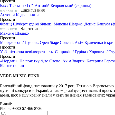
Проєкти
Бах / Телеман / Ізаї. Антоній Кедровський (скрипка)
Диригування
МУЗИКАНТИ
Антоній Кедровський
Проєкти
Франц Шуберт: удвічі більше. Максим Шадько, Денис Кашуба (ф
Фортепіано
МУЗИКАНТИ
Максим Шадько
Проєкти
Мендельсон / Пуленк. Open Stage Concert. Акім Кравченко (скри
Проєкти
Урбаністична невідворотність. Саприкін / Гуріна / Хорошун / С
Проєкти
«Йордан». На початку було Слово. Акім Зварич, Катерина Берез
Більше новин
VERE MUSIC FUND
Благодійний фонд, заснований у 2017 році Тетяною Веревською.
музичні конкурси в Україні, а також реалізує фестивальні проєкт
арені, щоб нашу країну знали у світі по іменах талановитих укра
E-mail:
info@vere.fund
Phone: +380 67 466 8736