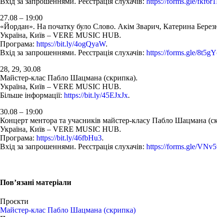
Вхід за запрошеннями. Реєстрація слухачів:
https://forms.gle/fkf6r
27.08 – 19:00
«Йордан». На початку було Слово. Акім Зварич, Катерина Березн
Україна, Київ – VERE MUSIC HUB.
Програма:
https://bit.ly/4ogQyaW
.
Вхід за запрошеннями. Реєстрація слухачів:
https://forms.gle/8
28, 29, 30.08
Майстер-клас Пабло Шацмана (скрипка).
Україна, Київ – VERE MUSIC HUB.
Більше інформації:
https://bit.ly/45EJxJx
.
30.08 – 19:00
Концерт ментора та учасників майстер-класу Пабло Шацмана (ск
Україна, Київ – VERE MUSIC HUB.
Програма:
https://bit.ly/46fbHu3
.
Вхід за запрошеннями. Реєстрація слухачів:
https://forms.gle/VN
Пов’язані матеріали
Проєкти
Майстер-клас Пабло Шацмана (скрипка)