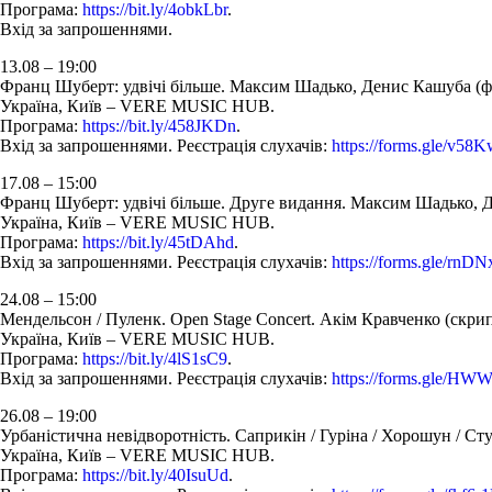
Програма:
https://bit.ly/4obkLbr
.
Вхід за запрошеннями.
13.08 – 19:00
Франц Шуберт: удвічі більше. Максим Шадько, Денис Кашуба (ф
Україна, Київ – VERE MUSIC HUB.
Програма:
https://bit.ly/458JKDn
.
Вхід за запрошеннями. Реєстрація слухачів:
https://forms.gle/v5
17.08 – 15:00
Франц Шуберт: удвічі більше. Друге видання. Максим Шадько, Д
Україна, Київ – VERE MUSIC HUB.
Програма:
https://bit.ly/45tDAhd
.
Вхід за запрошеннями. Реєстрація слухачів:
https://forms.gle/r
24.08 – 15:00
Мендельсон / Пуленк. Open Stage Concert. Акім Кравченко (скри
Україна, Київ – VERE MUSIC HUB.
Програма:
https://bit.ly/4lS1sC9
.
Вхід за запрошеннями. Реєстрація слухачів:
https://forms.gle/H
26.08 – 19:00
Урбаністична невідворотність. Саприкін / Гуріна / Хорошун / Ст
Україна, Київ – VERE MUSIC HUB.
Програма:
https://bit.ly/40IsuUd
.