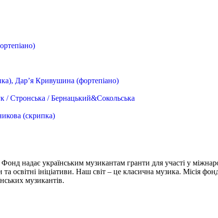
ортепіано)
пка), Дар’я Кривушина (фортепіано)
тук / Стронська / Бернацький&Сокольська
никова (скрипка)
 Фонд надає українським музикантам гранти для участі у міжнар
и та освітні ініціативи. Наш світ – це класична музика. Місія фо
їнських музикантів.