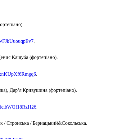
ортепіано).
8KwFJkUuouqpEv7
.
енис Кашуба (фортепіано).
nDNxnKUpXf6Rmgq6
.
пка), Дар’я Кривушина (фортепіано).
WWieibWQf18RzH26
.
ук / Стронська / Бернацький&Сокольська.