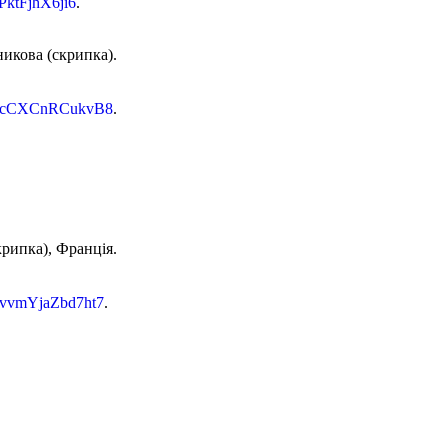
1PktFjhX6ji6
.
икова (скрипка).
t5gYcCXCnRCukvB8
.
рипка), Франція.
v5vvmYjaZbd7ht7
.