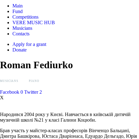
Main
Fund
Competitions
VERE MUSIC HUB
Musicians
Contacts
Apply for a grant
Donate
Roman Fediurko
MUSICIANS
PIANO
Facebook
0
Twitter
2
X
Народився 2004 року у Києві. Навчається в київській дитячій
музичній школі №21 у класі Галини Коцюби.
Брав участь у майстер-класах професорів Вінченцо Бальцані,
Дмитра Башкірова, Юстаса Дваріонаса, Едуардо Дельгадо, Юрія