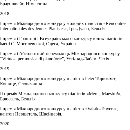
Брауншвейг, Німеччина.
2018
І премія Міжнародного конкурсу молодих піаністів «Rencontres
Internationales des Jeunes Pianistes», Ґре-Дуасо, Бельгія.
І премія і Гран-прі І Всеукраїнського конкурсу юних піаністів
імені С. Могилевської, Одеса, Україна.
І премія і Абсолютний переможець Міжнародного конкурсу
“Virtuosi per musica di pianoforte”, Усті-над-Лабем, Чехія.
2019
І премія Міжнародного конкурсу піаністів Peter
Toperczer
,
Кошице, Словаччина.
ІІ премія Міжнародного конкурсу піаністів «Merci, Maestro!»,
Брюссель, Бельгія.
І премія Міжнародного конкурсу піаністів «Val-de-Travers»,
кантон Невшатель, Швейцарія.
2020