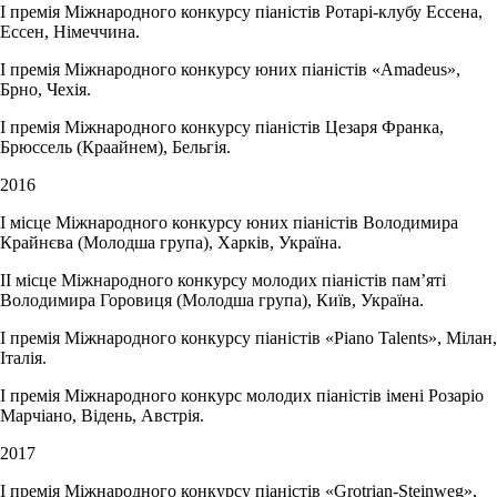
І премія Міжнародного конкурсу піаністів Ротарі-клубу Ессена,
Ессен, Німеччина.
І премія Міжнародного конкурсу юних піаністів «Amadeus»,
Брно, Чехія.
І премія Міжнародного конкурсу піаністів Цезаря Франка,
Брюссель (Краайнем), Бельгія.
2016
І місце Міжнародного конкурсу юних піаністів Володимира
Крайнєва (Молодша група), Харків, Україна.
ІІ місце Міжнародного конкурсу молодих піаністів пам’яті
Володимира Горовиця (Молодша група), Київ, Україна.
І премія Міжнародного конкурсу піаністів «Piano Talents», Мілан,
Італія.
І премія Міжнародного конкурс молодих піаністів імені Розаріо
Марчіано, Відень, Австрія.
2017
І премія Міжнародного конкурсу піаністів «Grotrian-Steinweg»,