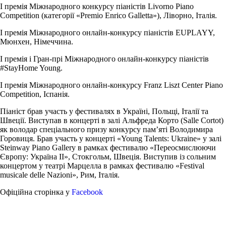
І премія Міжнародного конкурсу піаністів Livorno Piano
Competition (категорії «Premio Enrico Galletta»), Ліворно, Італія.
І премія Міжнародного онлайн-конкурсу піаністів EUPLAYY,
Мюнхен, Німеччина.
І премія і Гран-прі Міжнародного онлайн-конкурсу піаністів
#StayHome Young.
І премія Міжнародного онлайн-конкурсу Franz Liszt Center Piano
Competition, Іспанія.
Піаніст брав участь у фестивалях в Україні, Польщі, Італії та
Швеції. Виступав в концерті в залі Альфреда Корто (Salle Cortot)
як володар спеціального призу конкурсу пам’яті Володимира
Горовиця. Брав участь у концерті «Young Talents: Ukraine» у залі
Steinway Piano Gallery в рамках фестивалю «Переосмислюючи
Європу: Україна ІІ», Стокгольм, Швеція. Виступив із сольним
концертом у театрі Марцелла в рамках фестивалю «Festival
musicale delle Nazioni», Рим, Італія.
Офіційна сторінка у
Facebook