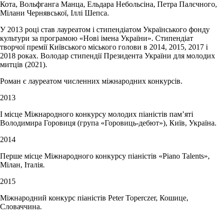
Кота, Вольфганга Манца, Ельдара Небольсіна, Петра Палєчного,
Мілани Чернявської, Іллі Шепса.
У 2013 році став лауреатом і стипендіатом Українського фонду
культури за програмою «Нові імена України». Стипендіат
творчої премії Київського міського голови в 2014, 2015, 2017 і
2018 роках. Володар стипендії Президента України для молодих
митців (2021).
Роман є лауреатом численних міжнародних конкурсів.
2013
І місце Міжнародного конкурсу молодих піаністів пам’яті
Володимира Горовиця (група «Горовиць-дебют»), Київ, Україна.
2014
Перше місце Міжнародного конкурсу піаністів «Piano Talents»,
Мілан, Італія.
2015
Міжнародний конкурс піаністів Peter Toperczer, Кошице,
Словаччина.