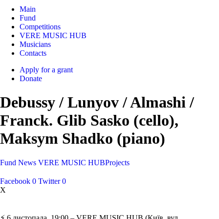
Main
Fund
Competitions
VERE MUSIC HUB
Musicians
Contacts
Apply for a grant
Donate
Debussy / Lunyov / Almashi /
Franck. Glib Sasko (cello),
Maksym Shadko (piano)
Fund
News
VERE MUSIC HUB
Projects
Facebook
0
Twitter
0
X
⚡️ 6 листопада, 19:00 – VERE MUSIC HUB (Київ, вул.