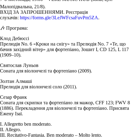
Малопідвальна, 21/8).
ВХІД ЗА ЗАПРОШЕННЯМИ. Реєстрація
слухачів:
https://forms.gle/3LeJWFcsaFuvPm5ZA
.
🎶 Програма:
Клод Дебюссі
Прелюдія No. 6 «Кроки на снігу» та Прелюдія No. 7 «Те, що
бачив західний вітер» для фортепіано, Зошит I, CD 125, L 117
(1909–10).
Святослав Луньов
Соната для віолончелі та фортепіано (2009).
Золтан Алмаші
Прелюдія для віолончелі соло (2011).
Сезар Франк
Соната для скрипки та фортепіано ля мажор, CFF 123; FWV 8
(1886). Перекладення для віолончелі та фортепіано. Присвята
Ежену Ізаї.
I. Allegretto ben moderato.
II. Allegro.
III. Recitativo-Fantasia. Ben moderato – Molto lento.