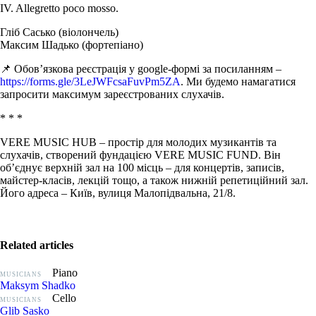
IV. Allegretto poco mosso.
Гліб Сасько (віолончель)
Максим Шадько (фортепіано)
📌 Обов’язкова реєстрація у google-формі за посиланням –
https://forms.gle/3LeJWFcsaFuvPm5ZA
. Ми будемо намагатися
запросити максимум зареєстрованих слухачів.
* * *
VERE MUSIC HUB – простір для молодих музикантів та
слухачів, створений фундацією VERE MUSIC FUND. Він
об’єднує верхній зал на 100 місць – для концертів, записів,
майстер-класів, лекцій тощо, а також нижній репетиційний зал.
Його адреса – Київ, вулиця Малопідвальна, 21/8.
Related articles
Piano
MUSICIANS
Maksym Shadko
Cello
MUSICIANS
Glib Sasko