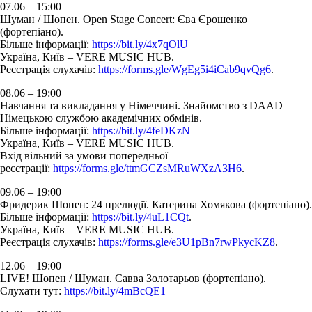
07.06 – 15:00
Шуман / Шопен. Open Stage Concert: Єва Єрошенко
(фортепіано).
Більше інформації:
https://bit.ly/4x7qOlU
Україна, Київ – VERE MUSIC HUB.
Реєстрація слухачів:
https://forms.gle/WgEg5i4iCab9qvQg6
.
08.06 – 19:00
Навчання та викладання у Німеччині. Знайомство з DAAD –
Німецькою службою академічних обмінів.
Більше інформації:
https://bit.ly/4feDKzN
Україна, Київ – VERE MUSIC HUB.
Вхід вільний за умови попередньої
реєстрації:
https://forms.gle/ttmGCZsMRuWXzA3H6
.
09.06 – 19:00
Фридерик Шопен: 24 прелюдії. Катерина Хомякова (фортепіано).
Більше інформації:
https://bit.ly/4uL1CQt
.
Україна, Київ – VERE MUSIC HUB.
Реєстрація слухачів:
https://forms.gle/e3U1pBn7rwPkycKZ8
.
12.06 – 19:00
LIVE! Шопен / Шуман. Савва Золотарьов (фортепіано).
Cлухати тут:
https://bit.ly/4mBcQE1