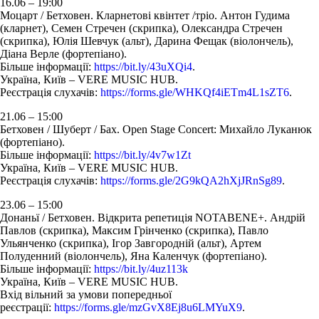
16.06 – 19:00
Моцарт / Бетховен. Кларнетові квінтет /тріо. Антон Гудима
(кларнет), Семен Стречен (скрипка), Олександра Стречен
(скрипка), Юлія Шевчук (альт), Дарина Фещак (віолончель),
Діана Верле (фортепіано).
Більше інформації:
https://bit.ly/43uXQi4
.
Україна, Київ – VERE MUSIC HUB.
Реєстрація слухачів:
https://forms.gle/WHKQf4iETm4L1sZT6
.
21.06 – 15:00
Бетховен / Шуберт / Бах. Open Stage Concert: Михайло Луканюк
(фортепіано).
Більше інформації:
https://bit.ly/4v7w1Zt
Україна, Київ – VERE MUSIC HUB.
Реєстрація слухачів:
https://forms.gle/2G9kQA2hXjJRnSg89
.
23.06 – 15:00
Донаньї / Бетховен. Відкрита репетиція NOTABENE+. Андрій
Павлов (скрипка), Максим Грінченко (скрипка), Павло
Ульянченко (скрипка), Ігор Завгородній (альт), Артем
Полуденний (віолончель), Яна Каленчук (фортепіано).
Більше інформації:
https://bit.ly/4uz113k
Україна, Київ – VERE MUSIC HUB.
Вхід вільний за умови попередньої
реєстрації:
https://forms.gle/mzGvX8Ej8u6LMYuX9
.