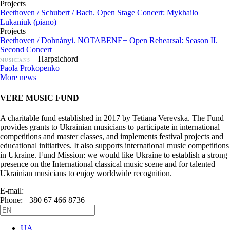
Projects
Beethoven / Schubert / Bach. Open Stage Concert: Mykhailo
Lukaniuk (piano)
Projects
Beethoven / Dohnányi. NOTABENE+ Open Rehearsal: Season II.
Second Concert
Harpsichord
MUSICIANS
Paola Prokopenko
More news
VERE MUSIC FUND
A charitable fund established in 2017 by Tetiana Verevska. The Fund
provides grants to Ukrainian musicians to participate in international
competitions and master classes, and implements festival projects and
educational initiatives. It also supports international music competitions
in Ukraine. Fund Mission: we would like Ukraine to establish a strong
presence on the International classical music scene and for talented
Ukrainian musicians to enjoy worldwide recognition.
E-mail:
info@vere.fund
Phone: +380 67 466 8736
UA