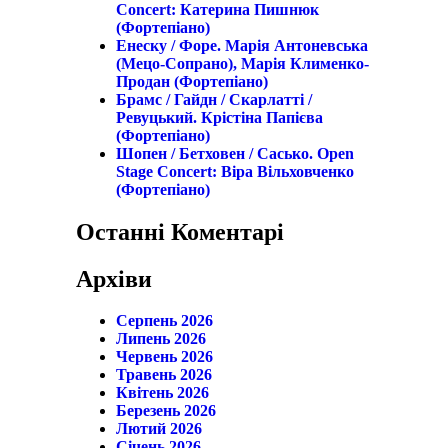
Concert: Катерина Пишнюк
(фортепіано)
Енеску / Форе. Марія Антоневська
(мецо-Сопрано), Марія Клименко-
Продан (фортепіано)
Брамс / Гайдн / Скарлатті /
Ревуцький. Крістіна Папієва
(фортепіано)
Шопен / Бетховен / Сасько. Open
Stage Concert: Віра Вільховченко
(фортепіано)
Останні Коментарі
Архіви
Серпень 2026
Липень 2026
Червень 2026
Травень 2026
Квітень 2026
Березень 2026
Лютий 2026
Січень 2026