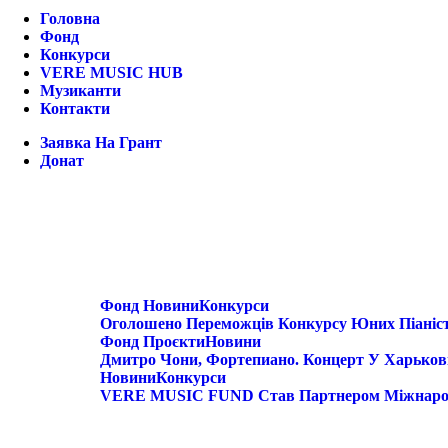
Головна
Фонд
Конкурси
VERE MUSIC HUB
Музиканти
Контакти
Заявка На Грант
Донат
Фонд
Новини
Конкурси
Оголошено Переможців Конкурсу Юних Піаніст
Фонд
Проєкти
Новини
Дмитро Чони, Фортепиано. Концерт У Харьков
Новини
Конкурси
VERE MUSIC FUND Став Партнером Міжнародн