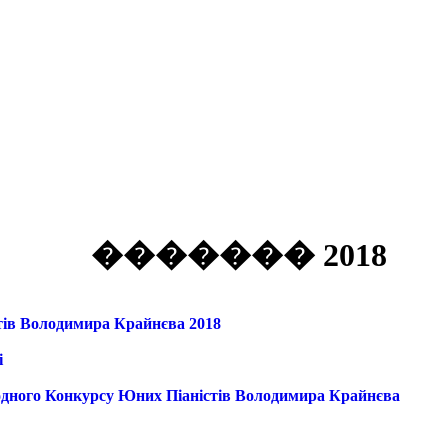
������� 2018
ів Володимира Крайнєва 2018
і
ого Конкурсу Юних Піаністів Володимира Крайнєва