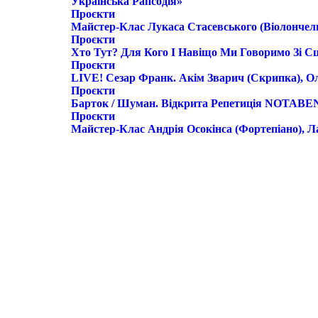
Українська Рапсодія»
Проєкти
Майстер-Клас Лукаса Стасевського (віолончел
Проєкти
Хто Тут? Для Кого І Навіщо Ми Говоримо Зі С
Проєкти
LIVE! Сезар Франк. Акім Зварич (скрипка), О
Проєкти
Барток / Шуман. Відкрита Репетиція NOTABEN
Проєкти
Майстер-Клас Андрія Осокінса (фортепіано), Л