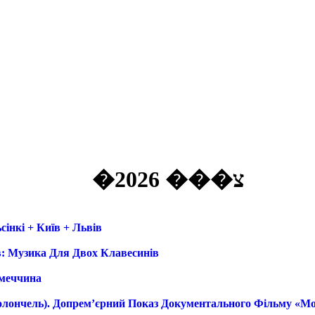
�צ��� 2026
сінкі + Київ + Львів
їв: Музика Для Двох Клавесинів
імеччина
іолончель). Допрем’єрний Показ Документального Фільму «М