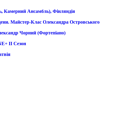
ь, Камерний Ансамбль), Фінляндія
цени. Майстер-Клас Олександра Островського
лександр Чорний (фортепіано)
E+ II Сезон
атвія