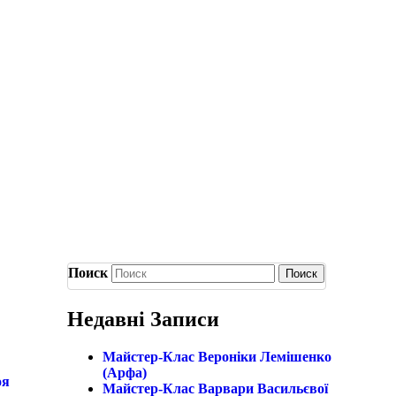
Поиск
Недавні Записи
Майстер-Клас Вероніки Лемішенко
(арфа)
оя
Майстер-Клас Варвари Васильєвої