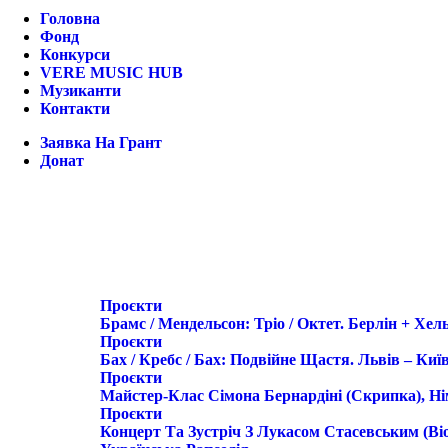
Головна
Фонд
Конкурси
VERE MUSIC HUB
Музиканти
Контакти
Заявка На Грант
Донат
Проєкти
Брамс / Мендельсон: Тріо / Октет. Берлін + Хель
Проєкти
Бах / Кребс / Бах: Подвійне Щастя. Львів – Ки
Проєкти
Майстер-Клас Сімона Бернардіні (скрипка), Н
Проєкти
Концерт Та Зустріч З Лукасом Стасевським (в