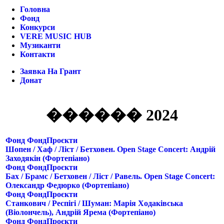
Головна
Фонд
Конкурси
VERE MUSIC HUB
Музиканти
Контакти
Заявка На Грант
Донат
������ 2024
Фонд
Фонд
Проєкти
Шопен / Хаф / Ліст / Бетховен. Open Stage Concert: Андрій
Заходякін (фортепіано)
Фонд
Фонд
Проєкти
Бах / Брамс / Бетховен / Ліст / Равель. Open Stage Concert:
Олександр Федюрко (фортепіано)
Фонд
Фонд
Проєкти
Станкович / Респігі / Шуман: Марія Ходаківська
(віолончель), Андрій Ярема (фортепіано)
Фонд
Фонд
Проєкти