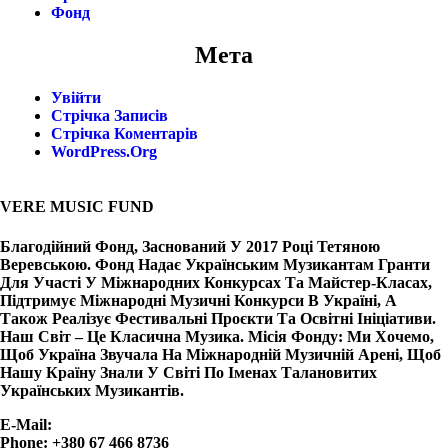
Фонд
Мета
Увійти
Стрічка Записів
Стрічка Коментарів
WordPress.org
VERE MUSIC FUND
Благодійний Фонд, Заснований У 2017 Році Тетяною
Веревською. Фонд Надає Українським Музикантам Гранти
Для Участі У Міжнародних Конкурсах Та Майстер-Класах,
Підтримує Міжнародні Музичні Конкурси В Україні, А
Також Реалізує Фестивальні Проєкти Та Освітні Ініціативи.
Наш Світ – Це Класична Музика. Місія Фонду: Ми Хочемо,
Щоб Україна Звучала На Міжнародній Музичній Арені, Щоб
Нашу Країну Знали У Світі По Іменах Талановитих
Українських Музикантів.
E-Mail:
Info@vere.fund
Phone: +380 67 466 8736