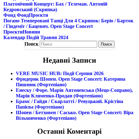
Платонічний Концерт: Бах / Телеман. Антоній
Кедровський (скрипка)
Фонд
Фонд
Проєкти
Погано Темперовані Танці Для 4 Скрипок: Беріо / Барток
/ Гіндеміт / Бацевич. Open Stage Concert
Проєкти
Новини
Календар Подій Травня 2024
Поиск
Недавні Записи
VERE MUSIC HUB: Події Серпня 2026
Фридерик Шопен. Open Stage Concert: Катерина
Пишнюк (фортепіано)
Енеску / Форе. Марія Антоневська (мецо-Сопрано),
Марія Клименко-Продан (фортепіано)
Брамс / Гайдн / Скарлатті / Ревуцький. Крістіна
Папієва (фортепіано)
Шопен / Бетховен / Сасько. Open Stage Concert: Віра
Вільховченко (фортепіано)
Останні Коментарі