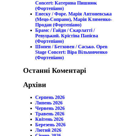
Concert: Катерина Пишнюк
(фортепіано)
Енеску / Форе. Марія Антоневська
(мецо-Сопрано), Марія Клименко-
Продан (фортепіано)
Брамс / Гайдн / Скарлатті /
Ревуцький. Крістіна Папієва
(фортепіано)
Шопен / Бетховен / Сасько. Open
Stage Concert: Віра Вільховченко
(фортепіано)
Останні Коментарі
Архіви
Серпень 2026
Липень 2026
Червень 2026
Травень 2026
Квітень 2026
Березень 2026
Лютий 2026
Січень 2026